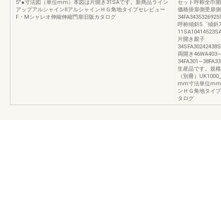
5°●寸法図（単位mm）本図は片開き31SAです。新商品ライン
セット呼称全巾開
アップアルシャインⅡアルシャインＨＧ角地タイプセレビュー
価格掛扉側受扉側
F・Mシャレオ伸縮伸縮門扉旧版カタログ
34FA34353269255
呼称傾斜5゜傾斜
11SA10414523S
片開き親子
34SFA30242438S
両開き46WA403―
34FA301―38FA3
生産品です。規格
（別冊）UK1000
mm寸法単位mm
ンＨＧ角地タイプ
タログ