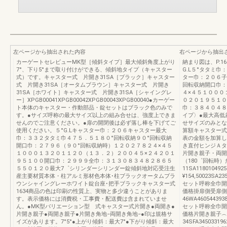
左ページから抽出された内容
右ページから抽出
カーゲートセレビューMK型［傾斜タイプ］最大傾斜角度上がり
納まり図は、P.1
7°、下り5°まで取り付けができる、傾斜地タイプ（キャスター
G.L５°タタミ
式）です。キャスター式 片開き31SA［ブラック］キャスター
ター巾：２０６子
式 片開き31SA［オータムブラウン］キャスター式 片開き
回転収納開口巾：
31SA［ホワイト］キャスター式 片開き31SA［シャイングレ
４×４５１０００
ー］XPGB00041XPGB00042XPGB00043XPGB00040●カーゲー
０２０１９５１０
ト本体のキャスター・作動部品・錠セットはブラック色のみで
巾：３８４０４８
す。●サイズ呼称の最大サイズ以上の組み合せは、強度上できま
イプ〉●最大高低
せんのでご注意ください。●扉の開閉後は必ず落し棒を下げてご
せサイズのみとな
使用ください。５°G.Lキャスター巾：２０６キャスター最大
算額キャスター式
巾：３３２タタミ巾４７５．５１８０°回転収納９０°回転収納
表の金額を加算し
開口巾：２７９６（９０°回転収納時）１２０２７８２４×４５
き直付ヒンジＡタイプ
１０００１３２０１１２０（１３．２）２００４５×２４２０１
片開き親子・両開き親
９５１００開口巾：２９９９全巾：３１３０８３４８２８６５
（180゜回転時
５５０１２０最大7゜シリンダーシリンダー錠傾斜地対応受注生
11SA1180104925
産主要材質本体・柱アルミ形材色本体･柱ブラックオータムブラ
¥154,50023SA235
ウンシャイングレーホワイト錠台座･把手ブラックキャスター式
セット呼称全巾開
1634商品の色は印刷の性質上、実物と多少違うことがありま
価格掛扉側受扉側
す。表示価格には消費税・工事費・配送費は含まれていませ
46WA4605443938
ん。●MK型バリエーション型 式キャスター式片開き●両開き●
セット呼称全巾開
片開き親子●両開き親子●片開き角地−両開き角地−●印は規格サ
価格片開き親子︵
イズがあります。7°5°●上がり傾斜：最大7°●下がり傾斜：最大
34SFA3450331962