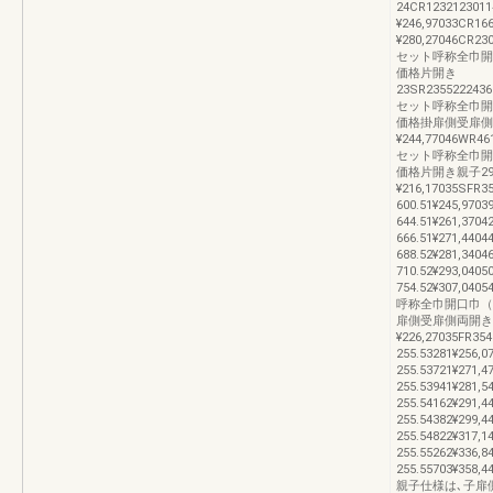
24CR1232123011
¥246,97033CR16
¥280,27046CR23
セット呼称全巾開
価格片開き
23SR23552224365
セット呼称全巾開
価格掛扉側受扉側両開き
¥244,77046WR46
セット呼称全巾開
価格片開き親子29SFR
¥216,17035SFR3
600.51¥245,970
644.51¥261,370
666.51¥271,440
688.52¥281,340
710.52¥293,040
754.52¥307,040
呼称全巾開口巾（
扉側受扉側両開き親子2
¥226,27035FR35
255.53281¥256,
255.53721¥271,
255.53941¥281,
255.54162¥291,
255.54382¥299,
255.54822¥317,
255.55262¥336,
255.55703¥358,
親子仕様は､子扉