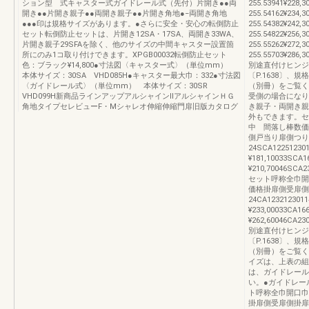
ション型 式キャスター式ガイドレール式（先付）片開き●●両
255.53941¥228,
開き●●片開き親子●●両開き親子●●片開き角地●−両開き角地
255.54162¥234,
●●●印は規格サイズがあります。●さらに安全・安心の転倒防止
255.54382¥242,
セット転倒防止セットは、片開き12SA・17SA、両開き33WA、
255.54822¥256,
片開き親子29SFAを除く、他のサイズの中間キャスター設置箇
255.55262¥272,
所にのみ1コ取り付けできます。XPGB00032転倒防止セット
255.55703¥286,
色：ブラック¥14,800●寸法図〈キャスター式〉（単位mm）
別途直付けヒンジ
本体サイズ：30SA VHD085H●キャスター最大巾：332●寸法図
〔P.1638〕
〈ガイドレール式〉（単位mm） 本体サイズ：30SR
（別冊）をご覧く
VHD099H新商品ラインアップアルシャインⅡアルシャインＨＧ
受側の場合になり
角地タイプセレビューF・Mシャレオ伸縮伸縮門扉旧版カタログ
き親子・両開き親
外もできます。セ
中 間落し棒数価
側戸当り扉側つり
24SCA122512301
¥181,10033SCA1
¥210,70046SCA23
セット呼称全巾開
価格掛扉側受扉側
24CA1232123011
¥233,00033CA16
¥262,60046CA23
別途直付けヒンジ
〔P.1638〕
（別冊）をご覧く
イズは、上表の組
は、ガイドレール
い。●ガイドレー
ト呼称全巾開口巾
掛扉側受扉側掛扉