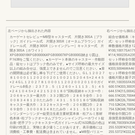
左ページから抽出された内容
右ページから抽出
カーゲートセレビューMB型キャスター式 片開き30SA［ブラ
組合せ価格表〈キ
ック］ガイドレール式 片開き30SR［オータムブラウン］ガイ
式〉セット呼称全
ドレール式 片開き30SR［シャイングレー］キャスター式 片
棒数価格片開き12SA
開き30SA［ホワイト］
¥100,10017SA171
XPGB00018XPGB00006XPGB00007XPGB00002納まり図は、
¥114,90023SA235
P.1638をご覧ください。●カーゲート本体のキャスター・作動部
セット呼称全巾開
品・錠セットはブラック色のみです。●サイズ呼称の最大サイズ
価格掛扉側受扉側両開き
以上の組み合せは、強度上できませんのでご注意ください。●扉
¥203,50046WA46
の開閉後は必ず落し棒を下げてご使用ください。G.L.１２０２７
セット呼称全巾開
８１０００１１２０２００２０１００２１５２０４５×２４４５
価格片開き親子29SFA
×２４G.L.１２０２７８１０００１１２０２００２０１００ガイ
¥181,10035SFA3
ドレールB長さ：２３７３．５（１２６０＋１１１３．５）４５
600.51¥203,300
×２４１０４５×２４２１５２０１８０°回転収納キャスター巾：
644.51¥215,000
２０６キャスター最大巾：３３２開口巾：２８６９全巾：３０
666.51¥220,700
００８３４８１２０たたみ巾：４３１．５５０１８０°回転収納
688.52¥226,700
キャスター最大巾：３３２キャスター巾：２０６開口巾：２８
710.52¥234,700
６９全巾：３０００８３４８たたみ巾：４３１．５５０１２０
754.52¥248,700
シリンダーシリンダー錠受注生産主要材質本体・柱アルミ形材
呼称全巾開口巾（
色本体･柱ブラックオータムブラウンシャイングレーホワイト錠
扉側受扉側両開き親子2
台座･把手ブラックキャスター式ガイドレール式1632商品の色は
¥188,70035FA35
印刷の性質上、実物と多少違うことがあります。表示価格には
255.53281¥210,
消費税・工事費・配送費は含まれていません。●MB型バリエー
255.53721¥222,