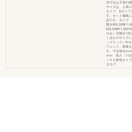
内寸法は子扉の開
サイズは、上表の
タイプ、Bタイプ
す。セット価格に
品です。タイプ 
開き¥26,500¥
¥26,500¥11
のみ）片開き12SA
くほかのサイズに
（ブラック）¥1
フェンス・車庫まわ
す。寸法単位mm
mm 高さ：11
ンＨＧ角地タイプ
タログ