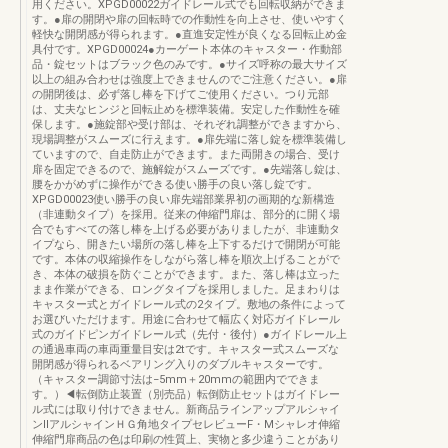
用ください。XPGD00022ガイドレール式でも回転収納ができま
す。●扉の開閉や扉の回転時での作動性を向上させ、使いやすく
軽快な開閉感が得られます。●直進安定性が良くなる回転止め金
具付です。XPGD00024●カーゲート本体のキャスター・作動部
品・錠セットはブラック色のみです。●サイズ呼称の最大サイズ
以上の組み合わせは強度上できませんのでご注意ください。●扉
の開閉後は、必ず落し棒を下げてご使用ください。つり元部
は、丈夫なヒンジと回転止めを標準装備。安定した作動性を確
保します。●施錠部や受け部は、それぞれ調整ができますから、
現場調整がスムーズに行えます。●扉先端に落し錠を標準装備し
ていますので、自走防止ができます。また両開きの場合、受け
扉を固定できるので、施解錠がスムーズです。●先端落し錠は、
腰をかがめずに操作ができる使い勝手の良い落し錠です。
XPGD00023使い勝手の良い扉先端部業界初の画期的な新構造
（非連動タイプ）を採用。従来の伸縮門扉は、部分的に開く場
合でもすべての落し棒を上げる必要がありましたが、非連動タ
イプなら、開きたい場所の落し棒を上下するだけで開閉が可能
です。本体の収縮操作をしながら落し棒を順次上げることがで
き、本体の破損を防ぐことができます。また、落し棒は立った
まま作業ができる、ロングタイプを採用しました。足まわりは
キャスター式とガイドレール式の2タイプ。敷地の条件によって
お選びいただけます。用途に合わせて幅広く対応ガイドレール
式のガイドピンガイドレール式（先付・後付）●ガイドレール上
の通過車両の車両重量目安は2tです。キャスター式スムーズな
開閉感が得られるベアリング入りのダブルキャスターです。
（キャスター調節寸法は−5mm＋20mmの範囲内でできま
す。）◀転倒防止装置（別売品）転倒防止セットはガイドレー
ル式には取り付けできません。新商品ラインアップアルシャイ
ンⅡアルシャインＨＧ角地タイプセレビューF・Mシャレオ伸縮
伸縮門扉商品の色は印刷の性質上、実物と多少違うことがあり