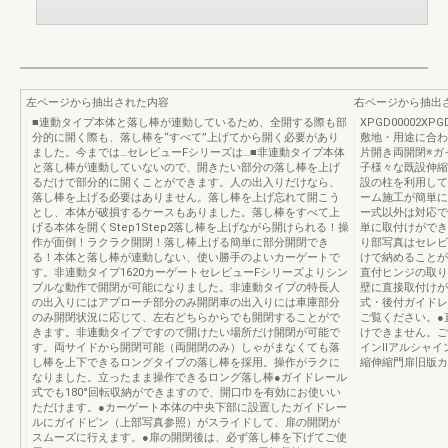
左ページから抽出された内容
右ページから抽出
■連動タイプ本体と落し棒が連動しているため、全開する際も部
XPGD00002XPGD
分的に開く際も、落し棒を“すべて”上げてから開く必要があり
敷地・用途に合わ
ました。今までは…セレビューFシリーズは…■非連動タイプ本体
片開き両開閉※ガ
と落し棒が連動していないので、開きたい部分の落し棒を上げ
子様々な既設伸縮
るだけで部分的に開くことができます。人の出入りだけなら、
設の柱を利用して
落し棒を上げる必要はありません。落し棒を上げ忘れて開こう
ーム施工が簡単にでき
とし、本体が破損するケースもありました。落し棒をすべて上
ー式以外は対応で
げる本体を開くStep1Step2落し棒を上げながら開けられる！操
単に取付けができ
作が面倒！ラクラク開閉！落し棒上げる簡単に部分開閉でき
り部写真はセレビ
る！本体と落し棒が連動しない、使い勝手のよいカーゲートで
けで納めることが
す。非連動タイプ1620カーゲートセレビューFシリーズよりシン
直付ヒンジの取り付け
プルな動作で開閉が可能になりました。非連動タイプの特長人
壁に直接取付けが
の出入りにはアプローチ部分のみ開閉車の出入りには車庫部分
式・後付ガイドレ
のみ開閉状況に応じて、左右どちらからでも開閉することがで
ご覧ください。●
きます。非連動タイプですので開けたい場所だけ開閉が可能で
けできません。ご
す。両サイドから開閉可能（両開閉のみ）しゃがまなくても落
インⅡアルシャイ
し棒を上下できるロングタイプの落し棒を採用。操作がラクに
縮伸縮門扉旧版カ
なりました。立ったまま操作できるロング落し棒●ガイドレール
式でも180°回転収納ができますので、開口巾を有効にお使いい
ただけます。●カーゲート本体の中央下部に設置したガイドレー
ルにガイドピン（上部写真参照）がスライドして、扉の開閉が
スムーズに行えます。●扉の開閉後は、必ず落し棒を下げてご使