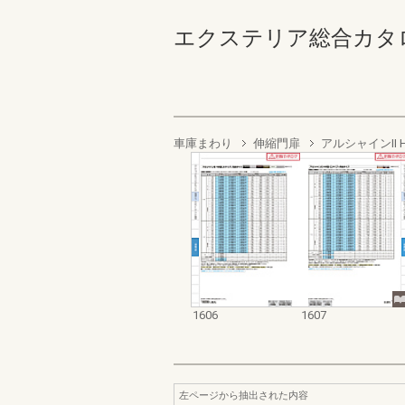
エクステリア総合カタログ2022
車庫まわり
伸縮門扉
アルシャインII 
1606
1607
左ページから抽出された内容