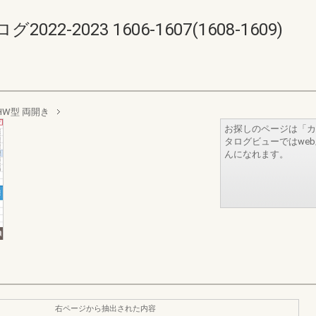
-2023 1606-1607(1608-1609)
HW型 両開き
お探しのページは「カ
タログビューではwe
んになれます。
右ページから抽出された内容