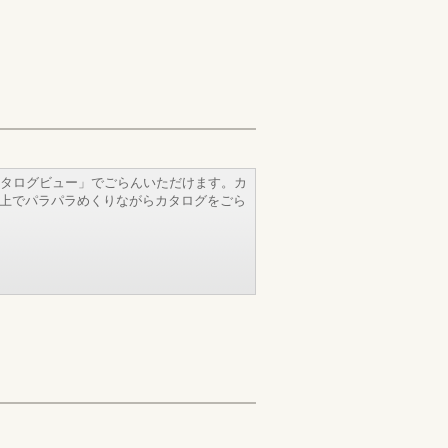
タログビュー」でごらんいただけます。カ
b上でパラパラめくりながらカタログをごら