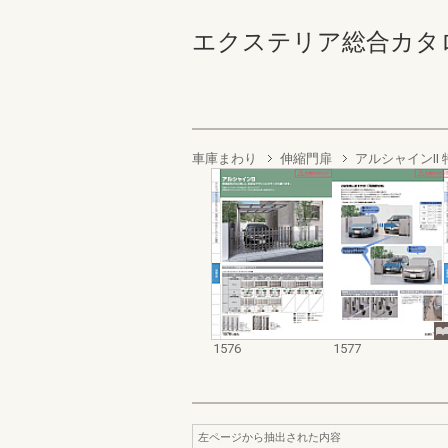
エクステリア総合カタログ2022
車庫まわり
伸縮門扉
アルシャインII 
1576
1577
左ページから抽出された内容