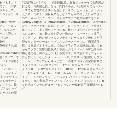
あります。Ａ
2台駐車におすすめ！「両開閉仕様」左右どちらからでも開閉が
です。（写真
行える「両開閉仕様」なら、間口の小さい2台駐車用のカースペ
桟キャップ、
ースでも左右の引き勝手を選ばず、車の出し入れもラクラク行
ルシャインⅡ伸
えます。その上、回転収納をしなくても車の出し入れができる
ので、限られたカースペースを最大限まで有効活用できます。
CMBBKIWPWBRSCMBIWPWBRABSCMBIWPWBRABSCMBIWPWBRABSCQMKSSCQM
ありそうでなかった「両開閉仕様」で2台駐車用のカースペース
ナチュラルシ
がもっと使いやすく進化しました。レールとシャフトで強度を
クリエラスク：
保てるので、扉を閉めるたびに落し棒の上げ下げを行う必要が
ール共通タイ
ありません。落し棒は扉を開いた際のストッパーとして使用し
Ｈ寸法H：
てください。段差ができないフラットレールタイプ後付けが可
450H：
能なセンターレールタイプこんなカースペースに「両開閉仕
1250片開きの最
様」は最適です！右に開いて左からラクラク出庫左に開いて右
からラクラク出庫回転収納が不要なのでスペースを有効活用閉
10S620S/510S480S
めた際の落し棒の上げ下げが不要です。簡単施工でリフォーム
1598色CタイプＨ寸
にもぴったりなセンターレール、バリアフリーに配慮したフラ
/H：1450片開き
ットレールタイプから選べます。「両開閉仕様」設定機種Ｈ型
デザイン
ＡタイプＨ：1250ＣタイプＨ：1250ＨＷ型ＡタイプＨ：1250Ｃ
桟レール仕様：ノ
タイプＨ：1250Ｍ型ＡタイプＨ：1050Ｈ：1250ＭＷ型Ａタイプ
レールタイプ
Ｈ：1250●サイズ：470 510 550●レール：センターレールタ
多彩なデザイン
イプ、 またはフラットレールタイプ※ノンレールタイプはあり
きるカラーを
ません。1577新商品ラインアップアルシャインⅡアルシャインＨ
ンできる、操
Ｇ角地タイプセレビューF・Mシャレオ伸縮伸縮門扉旧版カタロ
ップアルシャイ
グ
Mシャレオ伸縮