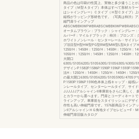
商品の色は印刷の性質上、実物と多少違うことが
タイプ（Ｍ型Ａタイプ）本体はすべて形材カラー
はシャイングレー）Ｃタイプ（Ｈ型Ｃタイプ）上
縦桟がラッピング形材色です。（写真は柿渋）ア
縮門扉ラインアップ
ABSCMBBKIWPWBRABSCMBBKIWPWBRABS
オータムブラウン：ブラック：シャイングレー：
ルバーF：マイルドブラック：柿渋：ブロンズ：
ホワイトノンレール・センターレール・サイドレ
プ項目型H型HW型PG型RM型MW型L型Aタイプ
1250/H：1450H：1250/H：1450H：1250/H：1
1050/H：1250/H：1450H：1250/H：1450H：
大開口
630S/510S620S/510S630S/510S630S/630S/5
デザインP.1582P.1586P.1590P.1596P.1593P.
法H：1250/H：1450H：1250/H：1450H：1250
の最大開口630S/510S620S/510S590S/470S
P.1583P.1586P.1590色本体上桟キャップ・縦
ンレールタイプ、センターレールタイプ、サイド
JJJJJJアルシャインⅡ車庫前をさらに美しく、
とカラーから選べます。門扉とコーディネートで
ラインアップ。車庫前をスタイリッシュにデザイ
作性も高い伸縮門扉です。1576新商品ラインア
ンⅡアルシャインＨＧ角地タイプセレビューF・
伸縮門扉旧版カタログ