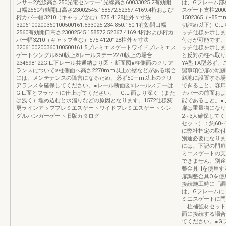
ンサー2光線高さ250光電センサー1光線高さ60033025.2有効開
は、Gフレーム部
口幅2560有効開口高さ23002545.158572.52367.4169.4桁および
スゲート支柱200
桁カバー幅3210（キャップ含む）575.4128柱外々寸法
1502365（−85m
3206100200360100500161.533025.234.850.150.1有効開口幅
切詰め以下）G.
2560有効開口高さ23002545.158572.52367.4169.4桁および桁カ
ッチ仕様を示しま
バー幅3210（キャップ含む）575.4120128柱外々寸法
付けが可能です。
3206100200360100500161.5プレミエスゲートワイドプレミエス
ッチ仕様を示しま
ゲートシングル※50以上※レールステー2270以上の場合
と反対の柱へ取り
234598122G.L.下レール共通納まり図・断面図●柱側面のクリア
YA型TA型必ず
ランスについて※柱側面へ高さ2270mm以上の壁などがある場合
認事項①扉の軌跡
には、メンテナンスの障害になるため、必ず50mm以上のクリ
斜地に設置する場
アランスを確保してください。●レール断面図※レールステーは
できること。③扉
G.L.面とフラットに仕上げてください。 G.L.面より深く（また
カバーの前面およ
は浅く）埋め込むと水溜りなどの原因となります。1572仕様変
能であること。●
更ラインアッププレミエスゲートワイドプレミエスゲートシン
扉は重量物になり
グルハンガーゲート旧版カタログ
2∼3人確保して
セット）：約60
に弊社指定の取付
別途必要になりま
には、下記の門扉
ミエスゲートの支
できません。別途
整金具Hを使用す
扉調整金具Oを使
接続施工時に「調
は、Gフレームに
ミエスゲートに門
「柱補強材セット
面に接続する場合
てください。●G