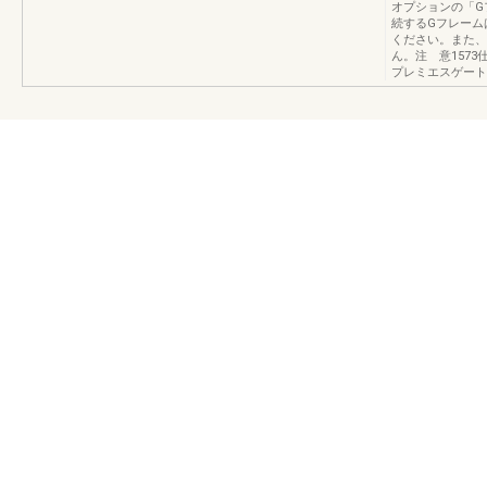
オプションの「G
続するGフレーム
ください。また、
ん。注 意157
プレミエスゲート