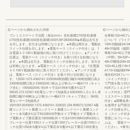
左ページから抽出された内容
右ページから抽出
プレミエスゲート寸法図（単位mm）支柱基礎□750支柱基礎
合掌框102×4
□750支柱基礎□650支柱基礎□650128128200330●本図は左引き
について（ワイド・
を示します。右引きは対称になります。●本図は両引き、電動右
109×32額縁24×
スイッチ仕様を示します。●電装ケース（スイッチ付き）は、1
48×37縦桟（端部
次電源ＡＣ100Ｖ配線側の柱に取り付けてください。●アンテナ
掌框102×40上下桟
位置は、電装ケース（スイッチ付き）を取り付ける柱側になり
（中間）30×32P=
ます。●本図は左引き、電動右スイッチ仕様を示します。右引き
48×37横桟200×3
は対称になります。●電装ケース（スイッチ付き）は、1次電源
102×40上桟118×
ＡＣ100Ｖ配線側の柱に取り付けてください。●アンテナ位置
A113×32縦桟B
は、電装ケース（スイッチ付き）を取り付ける柱側になりま
場合柱H24フレ
す。12050.1575.4360161.5330360有効開口幅5140有効開口高さ
（スイッチ付き）
2300有効開口高さ23002545.1桁および桁カバー幅6113（キャッ
て門扉を取り付け
プ含む）1005002545.1柱外々寸法6109水勾配4％以下
H24プレミエス
58525.272.52367.4光電センサー1光線高さ600330G.L.G.L.G.L.有
イッチ付き）③門
効開口幅5140桁および桁カバー幅6113（キャップ含む）360光
ミエスゲート支柱
電センサー2光線高さ
付き）●調整金具
25010012033050.1575.4360161.520025.234.858572.52367.4基
を使用する門扉注
礎コンクリート基礎コンクリート基礎コンクリート基礎コンク
イッチ仕様を示し
リート水勾配4％以下R632R632手動タイプ手動タイプ電動タイ
ス（スイッチ付き
プ電動タイプ栗石栗石100500柱外々寸法6109100R632R632G.L.
背面にＧフレーム
ブレーカー位置1930スイッチ位置1350ブレーカー位置1930スイ
ムは、 電装ケー
ッチ位置1350水勾配4％以下栗石水勾配4％以下栗石120光電セ
ください。※青字