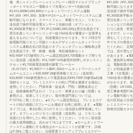
備 考シャイングレーシャイングレー＋柿渋マイルドブラック
¥41,600（¥9
＋ポートマホガニー電動タイプ光電センサー1光線仕様
動可能になります
¥3,416,800¥3,684,800ホームネットワークシステム連動
送信器で操作可能
¥41,600（¥91,300）加算※1※2ホームネットワークシステムに連
¥5,300加算手動タ
動可能になります。スマートフォン、車載リモコン、リモコン
受注生産シリンダ
送信器で操作可能光電センサー２光線仕様（オプション）
ションなどの高頻
¥5,300加算手動タイプ¥1,812,500¥2,080,500は受注生産品です。
だりに改造・変更
受注生産シリンダーシリンダー錠1564全長や重量が一定基準を
ますので、レール
超えるものについては、別途運賃がかかります。サイズ特注可
掃をしてください
能電動可能リモコン可能トータルデザインホームネットワーク
中でキズや異音が
システム連動左右の区別ありオプションオプション価格表は受
だくために、定期
注生産品です。呼 称価 格備 考柱補強材セット
では、泥や雪など
¥50,900P.1573参照Gフレーム固定部品¥3,700電動タイプ用リモ
があります。●電
コン送信器（追加用）¥16,100P.1695参照外部押しボタンスイッ
合、過負荷を検知
チセット¥5,700過電流保護付漏電ブレーカー
は、電動装置の取
（BJS1521）¥5,900アース棒¥1,500ホームネットワークシステ
ど）が別途必要で
ムホームユニット¥28,900P.28参照車載リモコン（追加用）
工事（1次電源）
¥20,800P.1560参照屋外カメラ電源直結式¥49,700P.29参照●柱補
1565全長や重
強材セットは、プレミエスゲートの柱に門扉を連接する場合に
がかかります。規
使用してください。門扉本体・錠金具・門柱・調整金具など
（別冊）UK1000
は、規格価格表門まわり・フェンス・車庫まわり編（別冊）を
管工事参考図P.2
参照の上、加算してください。取付推奨門扉については、
イン電動可能リモ
P.1573をご覧ください。●Gフレーム固定部品は、プレミエスゲ
右の区別あり仕様
ートの柱の側面にGフレームを連結する時に使用します。●電動
レミエスゲートシ
タイプには、車2台用に2コのリモコン送信器を標準装備してい
秒相当旧版カタロ
ます。オプションのリモコン送信器（追加用）は、リモコン送
信器だけを増やしたい時に使用してください。リモコン送信器
の最大使用個数は、合わせて16コまでです。●ホームネットワー
クシステム連動にする場合はホームユニットが必要です。詳細
はP.28をご覧ください。仕様変更ラインアッププレミエスゲー