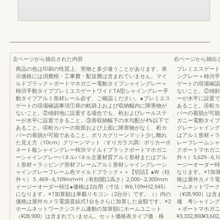
左ページから抽出された内容
右ページから抽出
商品の色は印刷の性質上、実物と多少違うことがあります。表
プレミエスゲート
示価格には消費税・工事費・配送費は含まれていません。マイ
ングレー＋柿渋手
ルドブラック＋ポートマホガニー電動タイプシャイングレー＋
ゲートの現場確認
柿渋手動タイププレミエスゲートワイドTA型シャイングレー手
ないこと。②傾斜
動タイプアルミ形材レール必ず、ご確認ください。●プレミエス
ーが水平に設置で
ゲートの現場確認事項①扉の軌跡上および収納幅内に障害物が
あること。④桁カ
ないこと。②傾斜地に設置する場合でも、桁およびレールステ
バーの着脱が可能
ーが水平に設置できること。③扉収納幅下の水勾配が4%以下で
ガニー電動タイプ
あること。④桁カバーの前面および上面に障害物がなく、桁カ
グレーシャイング
バーの着脱が可能であること。ポリカグリーンマット少し離れ
はアルミ形材＋ラ
た見え方（10cm）グリーンマット〈すりガラス調〉ポリカーボ
レーフレームシャ
ネート板シャイングレー柿渋マイルドブラックポートマホガニ
クポートマホガニ
ーシャイングレーパネルパネル主要材質アルミ形材またはアル
外々）5,629∼6,
ミ形材＋ラッピング形材フレームアルミ形材シャイングレーシ
ージーオーダー特注
ャイングレーフレーム色マイルドブラック＋＋【切詰】●W（柱
なります。※1加
外々）５,469∼6,109mm×H（有効開口高さ）2,000∼2,300mm
格は屋外カメラ電
イージーオーダー特注●価格は2台用（寸法：W6,109×H2,545）
ームネットワーク
になります。※1加算額は車載リモコン（2台分）です。（）内の
（¥28,900）
価格は屋外カメラ電源直結式1台をさらに加算した金額です。※2
備 考シャイング
ホームネットワークシステム連動の加算額にホームユニット
＋ポートマホガニ
（¥28,900）は含まれていません。セット価格表タイプ価 格
¥3,332,800¥