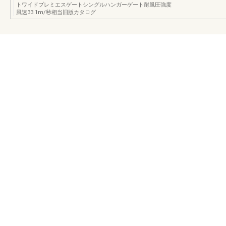
トワイドプレミエスゲートシングルハンガーゲート耐風圧強度
風速33.1m/秒相当旧版カタログ