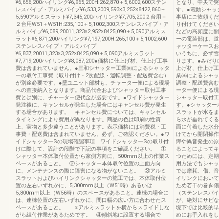
¥6,656,200ハイリンク¥6,965,200H:262,870＋5,6002,600ステン
となり、中央で突
レスパイプ・アルミパイプ¥6,533,2009,593×3,252×8422,860＋
す。●電動シャッ
5,590アルミスラット¥7,345,200ハイリンク¥7,705,200２台用＋
事店にご依頼くだ
２台用W51＋W51H:235,100＋5,1002,300ステンレスパイプ・ア
り付けてください
ルミパイプ¥6,089,20011,323×2,952×8425,090＋5,090アルミス
などの高頻度に開
ラット¥6,871,200ハイリンク¥7,197,200H:265,100＋5,1002,600
ーの電装部は、道
ステンレスパイプ・アルミパイプ
ャッターケースお
¥6,837,20011,323×3,252×8425,090＋5,090アルミスラット
いうちに、必ず雪
¥7,719,200ハイリンク¥8,087,200●価格に仕上げ材、仕上げ工事
ります。●みだり
費は含まれていません。●三和シヤッター工業㈱によるシャッタ
上げ材、仕上げ工
ーの取付工事費（取り付け・2次配線・運転調整・配送費含む）
業㈱によるシャッ
が別途必要です。●壁ユニット部材も、チャーター便による現場
調整・配送費含む
への直接納入となります。商品代金およびシャッター取付工事
ーター便による現
費とは別に、チャーター便代金が必要です。●ワイドシャッター
シャッター取付工
発注後に、キャンセルが発生した場合にはキャンセル費が発生
す。●シャッター
する場合があります。 キャンセル費については、キャンセル
スラットが水をま
タイミングにより費用が異なります。商品の色は印刷の性質
ら水が垂れてくる
上、実物と多少違うことがあります。表示価格には消費税・工
面に付着した水分
事費・配送費は含まれていません。必ず、ご確認ください。●ワ
けてから開閉操作
イドシャッターSの現場確認事項 ワイドシャッターSの取り付
障や異音発生の原
けに際して、設計の段階で下記の事項をご確認ください。 ①
ることによってキ
シャッター本体取付位置から家側方向に、500mm以上の作業ス
つためには、定期
ペースがあること。 ②シャッター本体取付位置の上面方向
用方法でもシャッ
に、メンテナンスの際に障害になる物がないこと。 ③アルミ
では摩耗、傷、音
スラットおよびハイリンクシャッターの施工では、本体取付位
イリンクにおいて
置の左右いずれかに、5,300mm以上（W51時）あるいは
ため若干の巻き傷
5,800mm以上（W56時）のスペースがあること。連棟の場合に
（ステンレスパイ
は、連棟位置の左右いずれかに、間口幅の広い方に合わせたス
が、絶対にサビな
ペースがあること。 ※アルミスラットを横からスライドしな
境下では比較的早
がら組付作業があるためです。 ④傾斜地に設置する場合で
めにお手入れをし