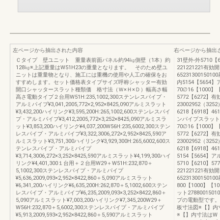
左ページから抽出された内容
右ページから抽出
Ｃタイプ 壁ユニット 重量表前面パネル約94㎏側壁（1本）約
31壁外-外5710【
128㎏※上記重量はW51H23の重量となります。 そのため壁ユ
221221221有効
ニットは重量物となり、施工には重機の使用や人工の確保をお
652313001501
すすめします。セット価格表タイプサイズ呼称シャッター有効
内5154【5654
開口シャッタースラット種類価 格寸法（Ｗ×Ｈ×Ｄ）幅高さ幅
70∅16【1000】
高さ電動タイプ２台用W51H:235,1002,300ステンレスパイプ・
5772【6272】有
アルミパイプ¥3,041,2005,772×2,952×8425,090アルミスラット
23002952（325
¥3,432,200ハイリンク¥3,595,200H:265,1002,600ステンレスパイ
6218【6918】4
プ・アルミパイプ¥3,412,2005,772×3,252×8425,090アルミスラ
ンパイプスラット278
ット¥3,853,200ハイリンク¥4,037,200W56H:235,6002,300ステン
70∅16【1000】
レスパイプ・アルミパイプ¥3,322,3006,272×2,952×8425,590ア
5772【6272】有
ルミスラット¥3,751,300ハイリンク¥3,929,300H:265,6002,600ス
23002952（325
テンレスパイプ・アルミパイプ
6218【6918】4
¥3,714,3006,272×3,252×8425,590アルミスラット¥4,199,300ハイ
5154【5654】
リンク¥4,401,300１台用＋２台用W29＋W51H:232,870＋
5710【6210】5
5,1002,300ステンレスパイプ・アルミパイプ
221221221有効
¥5,636,2009,093×2,952×8422,860＋5,090アルミスラット
652313001501
¥6,341,200ハイリンク¥6,635,200H:262,870＋5,1002,600ステン
800【1000】【
レスパイプ・アルミパイプ¥6,235,2009,093×3,252×8422,860＋
ット27880015
5,090アルミスラット¥7,003,200ハイリンク¥7,345,200W29＋
プの電動型です。
W56H:232,870＋5,6002,300ステンレスパイプ・アルミパイプ
板寸法図※【】内
¥5,913,2009,593×2,952×8422,860＋5,590アルミスラット
※【】内寸法はW