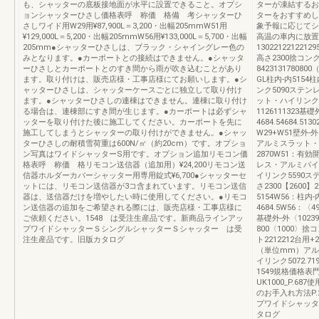
も、シャッターの底板接地面が水平に設置できること。オプシ
ターが凍結するお
ョンシャッターひさし価格表呼 称価 格備 考シャッターひ
ターをおすすめし
さしワイド用W29用¥87,900L＝3,200・出幅205mmW51用
象予報に応じてシ
¥129,000L＝5,200・出幅205mmW56用¥133,000L＝5,700・出幅
高温の車内に放置
205mm●シャッターひさしは、ブラック・シャイングレー色の
130221221221
みとなります。●カーポートとの接続はできません。●シャッタ
高さ2300捨コ
ーひさしとカーポートとのすき間から雨が吹き込むことがあり
842313178080
ます。取り付けは、販売店様・工事店様にてお願いします。●シ
GL柱内-内515
ャッターひさしは、シャッターケースごとに独立して取り付け
ンク5090ステン
ます。●シャッターひさしの連棟はできません。連棟に取り付け
ット・ハイリンク5
る場合は、連棟部にすき間が生じます。●カーポートは必ずシャ
1126111323基礎
ッターを取り付けた後に施工してください。カーポートを先に
4684.54684.51
施工してしまうとシャッターの取り付けができません。●シャッ
W29+W51壁外-外
ターひさしの耐積雪荷重は600N/㎡（約20cm）です。オプショ
アルミスラット・
ン写真はワイドシャッターS用です。オプション追加リモコン価
2870W51：有
格表呼 称価 格リモコン送信器（追加用）¥24,200リモコン送
レス・アルミパイ
信器ホルダーカバーシャッター用専用錠式¥6,700●シャッターセ
イリンク5590ス
ットには、リモコン送信器が3コ含まれています。リモコン送信
さ2300【2600】2
器は、送信器だけを増やしたい時に使用してください。●リモコ
5154W56：柱内-
ン送信器の追加をご希望される際には、販売店様・工事店様に
4684.5W56：〈
ご依頼ください。1548 は受注生産品です。新商品ラインアッ
基礎外-外〈10239〉
プワイドシャッターＳシングルシャッターＳシャッター は受
800〈1000
注生産品です。旧版カタログ
ト2212212台用
（単位mm）アル
イリンク5072.719
1549規格価格
UK1000_P.6
のお手入れ方法P.
プワイドシャッタ
タログ