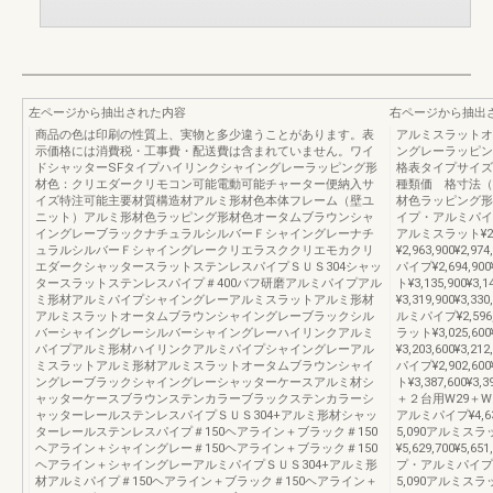
左ページから抽出された内容
右ページから抽出
商品の色は印刷の性質上、実物と多少違うことがあります。表
アルミスラットオ
示価格には消費税・工事費・配送費は含まれていません。ワイ
ングレーラッピン
ドシャッターSFタイプハイリンクシャイングレーラッピング形
格表タイプサイズ
材色：クリエダークリモコン可能電動可能チャーター便納入サ
種類価 格寸法（
イズ特注可能主要材質構造材アルミ形材色本体フレーム（壁ユ
材色ラッピング形材色
ニット）アルミ形材色ラッピング形材色オータムブラウンシャ
イプ・アルミパイプ¥2,4
イングレーブラックナチュラルシルバーＦシャイングレーナチ
アルミスラット¥2,8
ュラルシルバーＦシャイングレークリエラスククリエモカクリ
¥2,963,900¥2
エダークシャッタースラットステンレスパイプＳＵＳ304シャッ
パイプ¥2,694,900
タースラットステンレスパイプ＃400バフ研磨アルミパイプアル
ト¥3,135,900¥3
ミ形材アルミパイプシャイングレーアルミスラットアルミ形材
¥3,319,900¥3,
アルミスラットオータムブラウンシャイングレーブラックシル
ルミパイプ¥2,596,6
バーシャイングレーシルバーシャイングレーハイリンクアルミ
ラット¥3,025,60
パイプアルミ形材ハイリンクアルミパイプシャイングレーアル
¥3,203,600¥3
ミスラットアルミ形材アルミスラットオータムブラウンシャイ
パイプ¥2,902,600
ングレーブラックシャイングレーシャッターケースアルミ材シ
ト¥3,387,600¥3
ャッターケースブラウンステンカラーブラックステンカラーシ
＋２台用W29＋W51
ャッターレールステンレスパイプＳＵＳ304+アルミ形材シャッ
アルミパイプ¥4,630,7
ターレールステンレスパイプ＃150ヘアライン＋ブラック＃150
5,090アルミスラット
ヘアライン＋シャイングレー＃150ヘアライン＋ブラック＃150
¥5,629,700¥5,
ヘアライン＋シャイングレーアルミパイプＳＵＳ304+アルミ形
プ・アルミパイプ¥5,05
材アルミパイプ＃150ヘアライン＋ブラック＃150ヘアライン＋
5,090アルミスラット