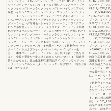
シャイングレー＃150ヘアライン＋ブラック＃150ヘアライン＋
¥6,163,700¥6,1
シャイングレーアルミスラットアルミ形材アルミスラットブラ
レスパイプ・アル
ックシャイングレーブラックシャイングレーハイリンクアルミ
¥4,817,400¥4,8
形材ハイリンクブラックシャイングレーブラックシャイングレ
ット¥5,560,400
ー＋＋＋アルミスラット＝オータムブラウンアルミスラット＝
¥5,869,400¥5,
シルバーアルミスラット＝ブラックアルミスラット＝シャイン
プ・アルミパイプ¥5,26
グレーラッピング形材色＝シャイングレー＋クリエラスクラッ
5,590アルミスラット
ピング形材色＝シャイングレー＋クリエダークラッピング形材
¥6,433,400¥6
色＝ナチュラルシルバーＦ＋クリエモカ■ラッピング形材色ハイ
5,1002,300
リンク＝シャイングレー＋オータムブラウンハイリンク＝シャ
¥4,925,800¥4,9
イングレー＋シャイングレーハイリンク＝シャイングレー＋ブ
ット¥5,707,800
ラックステンレスパイプ＝＃400バフ研磨アルミパイプ＝シャイ
¥6,033,800¥6,
ングレー〔シャッタースラット色見本〕■アルミ形材色※シャッ
プ・アルミパイプ¥5,49
タースラットおよびシャッターレールのシャイングレー色
＋5,090アルミスラッ
は、 本体フレームのシャイングレー色と多少色合いが異なり
¥6,747,800¥
ます。全長や重量が一定基準を超えるものについては、別途運
の取付工事費（取
賃がかかります。受注生産1542新商品ラインアップワイドシャ
別途必要です。●
ッターＳシングルシャッターＳシャッター耐積雪20cm相当比重
の直接納入の場合
0.3旧版カタログ
ドシャッター発注
セル費が発生する
は、キャンセルタ
ラットブラックア
グ形材色：クリエ
す。ハイリンクシ
ウンアルミパイプ
ミスラットオータ
す。1543規格
冊）UK1000_P
商品のお手入れ方法
品です。新商品ラ