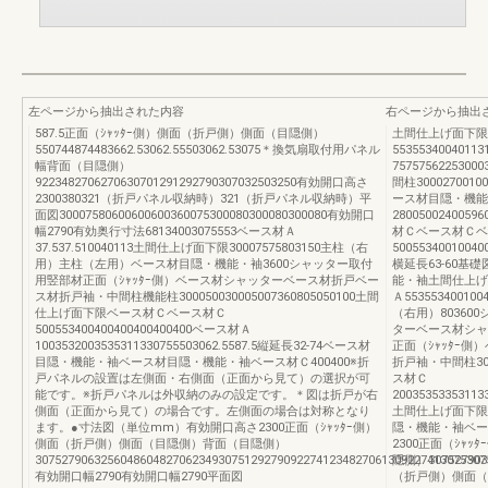
左ページから抽出された内容
右ページから抽出
587.5正面（ｼｬｯﾀｰ側）側面（折戸側）側面（目隠側）
土間仕上げ面下限37
550744874483662.53062.55503062.53075＊換気扇取付用パネル
5535534004
幅背面（目隠側）
7575756225
9223482706270630701291292790307032503250有効開口高さ
間柱30002700
2300380321（折戸パネル収納時）321（折戸パネル収納時）平
ース材目隠・機能
面図30007580600600600360075300080300080300080有効開口
2800500240
幅2790有効奥行寸法68134003075553ベース材Ａ
材Ｃベース材Ｃベ
37.537.510040113土間仕上げ面下限30007575803150主柱（右
50055340010040
用）主柱（左用）ベース材目隠・機能・袖3600シャッター取付
横延長63-60
用竪部材正面（ｼｬｯﾀｰ側）ベース材シャッターベース材折戸ベー
能・袖土間仕上げ面下
ス材折戸袖・中間柱機能柱300050030005007360805050100土間
Ａ55355340010
仕上げ面下限ベース材Ｃベース材Ｃ
（右用）8036
500553400400400400400400ベース材Ａ
ターベース材シャッ
1003532003535311330755503062.5587.5縦延長32-74ベース材
正面（ｼｬｯﾀｰ
目隠・機能・袖ベース材目隠・機能・袖ベース材Ｃ400400※折
折戸袖・中間柱3000
戸パネルの設置は左側面・右側面（正面から見て）の選択が可
ス材Ｃ
能です。※折戸パネルは外収納のみの設定です。＊図は折戸が右
20035353353113
側面（正面から見て）の場合です。左側面の場合は対称となり
土間仕上げ面下限4
ます。●寸法図（単位mm）有効開口高さ2300正面（ｼｬｯﾀｰ側）
隠・機能・袖ベー
側面（折戸側）側面（目隠側）背面（目隠側）
2300正面（ｼｬｯﾀｰ
307527906325604860482706234930751292790922741234827061309227413075307
隠側）3075279030
有効開口幅2790有効開口幅2790平面図
（折戸側）側面（