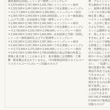
換気扇対応目隠しシャッター標準シャイングレー
季、アルミシャッ
￥2,070,600￥2,167,900￥2,332,700シャイングレー＋柿渋
常な動作ができま
￥2,322,500￥2,491,500￥2,615,100ペフ付き屋根シャイングレ
い。故障や異音発
ー￥2,117,800￥2,220,900￥2,385,800シャイングレー＋柿渋
バタツキや音が発
￥2,369,700￥2,544,500￥2,668,200目隠しシャッター換気扇な
物を置く際は、シ
し上げ下げ窓︵左右組替え可能︶標準シャイングレー
ースラットが強風
￥2,083,400￥2,180,700￥2,345,500シャイングレー＋柿渋
や、人が中に置か
￥2,321,100￥2,490,100￥2,613,700ペフ付き屋根シャイングレ
小さな子供や、お
ー￥2,130,600￥2,233,700￥2,398,600シャイングレー＋柿渋
ラットは開閉する
￥2,368,300￥2,543,100￥2,666,800︵左右組替え可能︶目隠し
す。美しさをいつ
シャッター換気扇対応上げ下げ窓標準シャイングレー
すすめします。●
￥2,125,200￥2,222,500￥2,387,300シャイングレー＋柿渋
ダクトなどで強制
￥2,362,900￥2,531,900￥2,655,500ペフ付き屋根シャイングレ
を部屋として使用
ー￥2,172,400￥2,275,500￥2,440,400シャイングレー＋柿渋
性・気密性はなく
￥2,410,100￥2,584,900￥2,708,600商品の色は印刷の性質上、
が入り込むことが
実物と多少違うことがあります。表示価格には消費税・工事
材やパネルに結露
費・配送費は含まれていません。1516新商品特長スタイルコー
他のぬれては困る
トスタイルコートLガレージ旧版カタログ
さい。〈“結露”
側の温度が高い場
商品不具合ではあ
できませんが、で
気を動かすととも
発生するものは置
部で使用しない。
き屋根材を使用す
ことができます。
UK1100_P.9
P.2596151
旧版カタログ