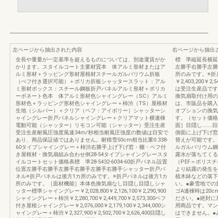
左ページから抽出された内容
右ページから抽出
全長や重量が一定基準を超えるものについては、別途運賃がか
標 準縦延長横延長縦
かります。スタイルコート主要材質本 体アルミ形材またはア
左勝手右勝手左勝
ルミ形材＋ラッピング形材屋根材スチールガルバリウム折板
所のみです。※折
（ぺフ付き選択可能）＋ポリカ折板シャッタースラット：アル
￥2,403,200￥2,5
ミ形材ボックス：スチール鋼板折戸パネルアルミ形材＋ポリカ
は受注生産品です
ーボネート色本 体アルミ形材色シャイングレー（SC）アルミ
換気扇取付け用の
形材色＋ラッピング形材色シャイングレー＋柿渋（TS）屋根材
は、市販品を購入
生地（シルバー）＋クリア（ペフ：アイボリー）シャッターシ
オプションの換気
ャイングレー折戸パネルシャイングレー＋クリアマット横連棟
す。（セット価格
電動可能（シャッター）リモコン可能（シャッター）受注生産
面］目隠し………
受注生産耐風圧強度風速34m/秒相当耐風圧強度の数値は目安で
側面に上げ下げ窓
あり、商品保証値ではありません。耐積雪50cm相当比重0.338-
替えが可能です。
60タイプシャイングレー＋柿渋右勝手上げ下げ窓・棚・ペフ付
ルガルバリウム鋼
き屋根材・換気扇組み合わせ例28-54タイプシャイングレースタ
露水が落ちてくる
イルコートセット価格表標 準28‐5432‐6034‐60折戸パネル設置
（PEF＝ポリス
位置左勝手右勝手左勝手右勝手左勝手右勝手シャッター折戸パ
より結露の発生を
ネル※折戸パネルは後方1カ所のみです。※折戸パネルは後方1カ
植木鉢などの落下
所のみです。［面材機能］本体色換気扇なし目隠し目隠しシャ
い。●豪雪地での
ッター標準シャイングレー￥2,028,800￥2,126,100￥2,290,900
ゴA連棟時は20
シャイングレー＋柿渋￥2,280,700￥2,449,700￥2,573,300ペフ
ださい。●絶対に
付き屋根シャイングレー￥2,076,000￥2,179,100￥2,344,000シ
用商品です。マン
ャイングレー＋柿渋￥2,327,900￥2,502,700￥2,626,400目隠し
はできません。●