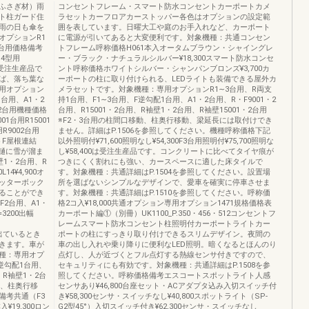
ふさぎ材）雨
コンセントフレーム・スマート防水コンセントカーポートカメ
ト柱ガード住
ラセットカーフロアカーストッパー各色はオプションの設定範
雨の日も傘を
囲を表しています。日曜大工や庭のお手入れなど、カーポート
オプションR1
に電源が引いてあると大変便利です。対象機種：共通コンセン
1台用価格備考
トフレーム呼称価格H061本入オータムブラウン・シャイングレ
・14型用
ー・ブラック・ナチュラルシルバー¥18,300スマート防水コンセ
00は受注生産品で
ント呼称価格ホワイトシルバー・シャンパンブロンズ¥3,700カ
ば、落ち葉な
ーポートの柱に取り付けられる、LEDライトも装備できる屋外カ
用オプション
メラセットです。対象機種：専用オプションR1∼3台用、R両支
1台用、A1・2
持1台用、F1∼3台用、F逆勾配1台用、A1・2台用、R・F9001・2
・2台用機種価格
台用、R15001・2台用、R袖壁1・2台用、R袖壁15001・2台用
1台用R15001
※F2・3台用の柱間口移動、柱奥行移動、梁延長には取付けでき
R9002台用
ません。詳細はP.1506を参照してください。機種呼称価格下記
ットF屋根連結
以外照明付¥71,600照明なし¥54,300F3台用照明付¥75,700照明な
ット雨樋に雪が溜ま
し¥58,400は受注生産品です。コンクリートに比べてタイヤ痕が
1・2台用、R
つきにくく割れにも強い、カースペースに適した床タイルで
L14¥4,900オ
す。対象機種：共通詳細はP.1504を参照してください。設置場
ッターボック
所を選ばないシンプルなデザインで、愛車を確実に停車させま
ることができ
す。対象機種：共通詳細はP.1510を参照してください。呼称価
2台用、A1・
格2コ入¥18,000共通オプション専用オプション1471規格価格表
3200出幅
カーポート編①（別冊）UK1100_P.350・456・512コンセントフ
レームスマート防水コンセント柱照明付カーポートライトカー
車が出ているとき
ポートの柱にすっきり取り付けできるスリムデザイン。夜間の
きます。車が
車の出し入れや乗り降りに便利なLED照明。暗くなるとほんのり
種：専用オプ
点灯し、人が近づくとフル点灯する熱線センサ付きですので、
F逆勾配1台用、
セキュリティにも有効です。対象機種：共通詳細はP.1508を参
、R袖壁1・2台
照してください。呼称価格備考エスコートスポットライト人感
動、柱奥行移
センサあり¥46,800台座セット・ACアダプタ込み入切スイッチ付
備考共通（F3
き¥58,300センサ・スイッチなし¥40,800スポットライト（SP-
¥19,300ロン
G2型45°）入切スイッチ付き¥62,300センサ・スイッチなし