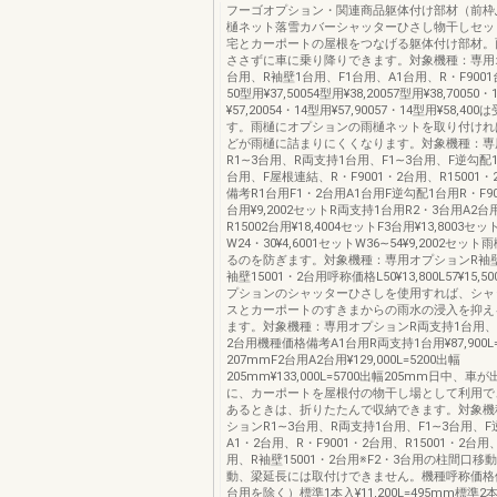
フーゴオプション・関連商品躯体付け部材（前枠
樋ネット落雪カバーシャッターひさし物干しセッ
宅とカーポートの屋根をつなげる躯体付け部材。
ささずに車に乗り降りできます。対象機種：専用
台用、R袖壁1台用、F1台用、A1台用、R・F900
50型用¥37,50054型用¥38,20057型用¥38,70050
¥57,20054・14型用¥57,90057・14型用¥58,4
す。雨樋にオプションの雨樋ネットを取り付けれ
どが雨樋に詰まりにくくなります。対象機種：専
R1∼3台用、R両支持1台用、F1∼3台用、F逆勾配
台用、F屋根連結、R・F9001・2台用、R15001
備考R1台用F1・2台用A1台用F逆勾配1台用R・F900
台用¥9,2002セットR両支持1台用R2・3台用A2台用
R15002台用¥18,4004セットF3台用¥13,8003セ
W24・30¥4,6001セットW36∼54¥9,2002セ
るのを防ぎます。対象機種：専用オプションR袖壁
袖壁15001・2台用呼称価格L50¥13,800L57¥15,500
プションのシャッターひさしを使用すれば、シャ
スとカーポートのすきまからの雨水の浸入を抑え
ます。対象機種：専用オプションR両支持1台用、F
2台用機種価格備考A1台用R両支持1台用¥87,900L=
207mmF2台用A2台用¥129,000L=5200出幅
205mm¥133,000L=5700出幅205mm日中、
に、カーポートを屋根付の物干し場として利用で
あるときは、折りたたんで収納できます。対象機
ションR1∼3台用、R両支持1台用、F1∼3台用、
A1・2台用、R・F9001・2台用、R15001・2台用
用、R袖壁15001・2台用※F2・3台用の柱間口移
動、梁延長には取付けできません。機種呼称価格
台用を除く）標準1本入¥11,200L=495mm標準2本入