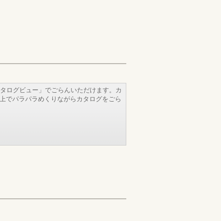
タログビュー」でごらんいただけます。カ
b上でパラパラめくりながらカタログをごら