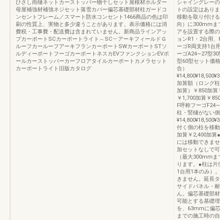
ひさし雨樋ネットカーストッパー物干しセット屋根材ホルダー
シャイングレーの
母屋補強材補強ネジセット落雪カバー偏芯基礎部材柱ガードコ
トの設定はありま
ンセントフレーム／スマート防水コンセント1466商品の色は印
移動を取り付ける
刷の性質上、実物と多少違うことがあります。表示価格には消
向）に300mm
費税・工事費・配送費は含まれていません。新商品ラインアッ
アを設置する際の
プカーポートSCカーポートライト︵SC︶アーキフィールドＧ
ョンR1・2台用、
ルーフカールーフアーキフランカーポートSWカーポートSTソ
ーゴR両支持1台
ルディーポートフーゴカーポートネスカEVファンクションEVポ
ーゴA24∼27型30
ールカーストッパーカーフロアタイルカーポートカメラセット
型60型セット価
カーポートライト旧版カタログ
合）
¥14,800¥18,500¥3
加算額（ロング柱
加算）￥850加算￥
￥1,700加算￥8
F呼称フーゴF24∼
柱・竪樋がない側
¥14,800¥18,5
付く側の柱を移動す
加算￥2,400
には移動できませ
加セットなしで可
（最大300mm
ります。●柱は片
1台用1本のみ）
きません。延長タ
サイドパネル・耐
ん。偏芯基礎部材
可能とする基礎埋
を、63mmに偏
までの施工時の自