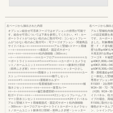
左ページから抽出された内容
右ページから抽出
オプション組合せ可否表フーゴではオプションの併用が可能で
アルミ竪樋柱内側
す。組合せ可否については下表を参照してください。※1：カー
ンの設定範囲を表
ポートライトがつかない柱のみに取付可※2：コンセントフレー
です。カーポート
ムがつかない柱のみに取付可○：可フーゴオプション・関連商品
ました。対象機種
サイドパネル―○―○○○○○○○○○○○○○アルミ竪樋○スマート雨樋
壁・Ｆ・Ｆ逆勾配・
――○―○○○○○○○○○○○―○着脱式・固定式サポート
壁1台用φ40¥10
○○○―○○○―○○○○○○○○○柱内側移動（300ｍｍ）
Ｒ両支持1台用φ40
―○――○○○○○○○○――○○○カーフロア○○○○○○○○○○○○○○○○○カ
フーゴＲ・Ｒ袖壁・
ーポートライト○○○○○○※1○○○○※1○○○―○カーポートカメラセ
φ40¥21,800
ット／ホームユニット○○○○○○※1○○○○―○○○―○躯体付け部材
φ40¥21,800
（前枠ふさぎ材）○○○―○○○○○○○○○○○○○シャッターひさし
φ60¥18,300
○○○○○○○○○○○○○○○○○雨樋ネット○○○○○○○○○○○○○○○○○カー
用・屋根連結φ60¥
ストッパー○○○○○○○○○○○○○○○○○物干しセット
と一体化した竪樋
○○○○○○※1―○○○○○○○○○屋根材ホルダー
専用オプションR1
○○○○―○○○○○○○○○○○○母屋補強材○○○○―○○○○○○○○○○○○補
R15001・2台
強ネジセット○○○○―○○○―○○○○○―落雪カバー
W24∼30・72・78
○○―○―○○○○○○○○○○○偏芯基礎部材○○○○○○○○○○○○○○○○○○○
（H28）W24∼30・
柱ガード○○―○○○――○○○○○○○○○○※2コンセントフレーム／ス
イドパネル、柱ガ
マート防水コンセント○○○○○○○○○○○○○○○○○○※2サイドパネル
イプの場合、両端
アルミ竪樋スマート雨樋着脱式・固定式サポート柱内側移動
R1500に取付
︵300ｍｍ︶カーフロアカーポートライトカーポートカメラセッ
樋色がオータムブ
ト／ホームユニット躯体付け部材︵前枠ふさぎ材︶シャッター
ン、シャイングレ