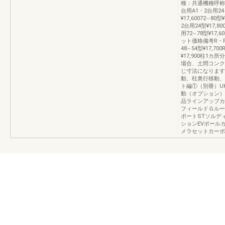
種：共通機種呼称セ
台用A1・2台用24∼
¥17,60072∼80
2台用24型¥17,800
用72∼78型¥17,
ット価格備考R・F9
48∼54型¥17,70
¥17,900柱1カ
場合、土間コンク
じ寸法になります
動、柱奥行移動、
ト編①（別冊）UK1
動（オプション）
品ラインアップカ
フィールドＧルー
ポートSTソルデ
ションEVポール
メラセットカーポ