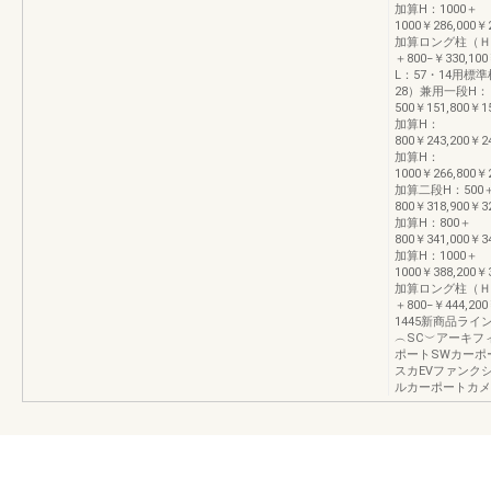
加算H：1000＋
1000￥286,000￥2
加算ロング柱（Ｈ2
＋800−￥330,100
L：57・14用標
28）兼用一段H：
500￥151,800￥15
加算H：
800￥243,200￥24
加算H：
1000￥266,800￥2
加算二段H：500
800￥318,900￥32
加算H：800＋
800￥341,000￥34
加算H：1000＋
1000￥388,200￥3
加算ロング柱（Ｈ2
＋800−￥444,200
1445新商品ラ
︵SC︶アーキフ
ポートSWカーポ
スカEVファンク
ルカーポートカメ