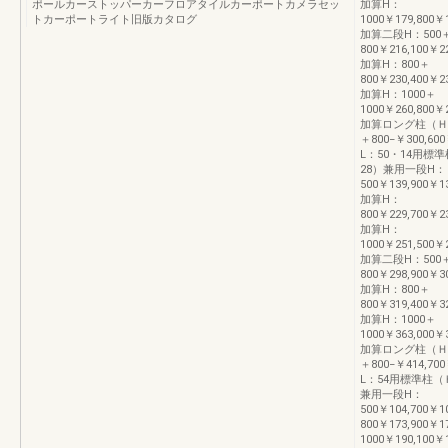
ポールカーストッパーカーフロアタイルカーポートカメラセッ
加算H：
トカーポートライト旧版カタログ
1000￥179,800￥1
加算二段H：500
800￥216,100￥22
加算H：800＋
800￥230,400￥23
加算H：1000＋
1000￥260,800￥2
加算ロング柱（Ｈ2
＋800−￥300,600
L：50・14用標
28）兼用一段H：
500￥139,900￥13
加算H：
800￥229,700￥23
加算H：
1000￥251,500￥2
加算二段H：500
800￥298,900￥30
加算H：800＋
800￥319,400￥32
加算H：1000＋
1000￥363,000￥3
加算ロング柱（Ｈ2
＋800−￥414,700
L：54用標準柱（
兼用一段H：
500￥104,700￥1
800￥173,900￥1
1000￥190,100￥