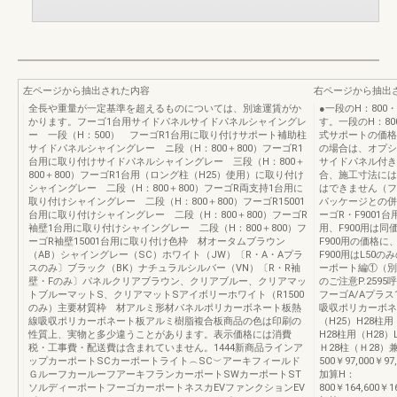
左ページから抽出された内容
右ページから抽出
全長や重量が一定基準を超えるものについては、別途運賃がか
●一段のH：800
かります。フーゴ1台用サイドパネルサイドパネルシャイングレ
す。一段のH：8
ー 一段（H：500） フーゴR1台用に取り付けサポート補助柱
式サポートの価格
サイドパネルシャイングレー ニ段（H：800＋800）フーゴR1
の場合は、オプシ
台用に取り付けサイドパネルシャイングレー 三段（H：800＋
サイドパネル付き
800＋800）フーゴR1台用（ロング柱（H25）使用）に取り付け
合、施工寸法には
シャイングレー 二段（H：800＋800）フーゴR両支持1台用に
はできません（フ
取り付けシャイングレー 二段（H：800＋800）フーゴR15001
パッケージとの併
台用に取り付けシャイングレー 二段（H：800＋800）フーゴR
ーゴR・F9001
袖壁1台用に取り付けシャイングレー 二段（H：800＋800）フ
用、F900用は同
ーゴR袖壁15001台用に取り付け色枠 材オータムブラウン
F900用の価格に
（AB）シャイングレー（SC）ホワイト（JW）〔R・A・Aプラ
F900用はL5
スのみ〕ブラック（BK）ナチュラルシルバー（VN）〔R・R袖
ーポート編①（別冊）
壁・Fのみ〕パネルクリアブラウン、クリアブルー、クリアマッ
のご注意P.259
トブルーマットS、クリアマットSアイボリーホワイト（R1500
フーゴA/Aプラ
のみ）主要材質枠 材アルミ形材パネルポリカーボネート板熱
吸収ポリカーボネ
線吸収ポリカーボネート板アルミ樹脂複合板商品の色は印刷の
（H25）H28柱
性質上、実物と多少違うことがあります。表示価格には消費
H28柱用（H28
税・工事費・配送費は含まれていません。1444新商品ラインア
Ｈ28柱（Ｈ28）
ップカーポートSCカーポートライト︵SC︶アーキフィールド
500￥97,000￥97,
ＧルーフカールーフアーキフランカーポートSWカーポートST
加算H：
ソルディーポートフーゴカーポートネスカEVファンクションEV
800￥164,600￥16