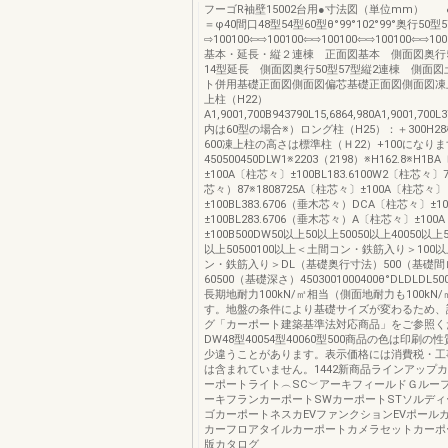
フーゴR袖壁15002台用●寸法図（単位mm） 
＝φ40間口48型54型60型θ°99°102°99°奥行50型
⇨100100⇦⇨100100⇦⇨100100⇦⇨100100⇦⇨100
基本・延長・縦２連棟 正面図基本 側面図奥行50
14型延長 側面図奥行50型57型縦2連棟 側面
ト併用基礎正面図側面図偏芯基礎正面図側面図凍上
上柱（H22）
A1,9001,700B943790L15,6864,980A1,9001,700L
内は60型の場合※）ロング柱（H25）：＋300H2
600凍上柱の高さは標準柱（Ｈ22）+100になり
450500450DLW1※2203（2198）※H162.8※H1
±100A〔柱芯々〕±100BL183.6100W2〔柱芯々〕
芯々）87※1808725A〔柱芯々〕±100A〔柱芯々〕
±100BL383.6706（垂木芯々）DCA〔柱芯々〕±
±100BL283.6706（垂木芯々）A〔柱芯々〕±10
±100B500DW50以上50以上50050以上40050以
以上50500100以上＜土間コン・鉄筋入り＞100
ン・鉄筋入り＞DL（基礎奥行寸法）500（基礎
60500（基礎深さ）4503001000400θ°DLDLDL
長期地耐力100kN/㎡相当（側面地耐力も100kN
す。地盤の条件により基礎サイズが変わるため、
グ「カーポート建築基準法対応商品」をご参照く
DW48型40054型40060型500商品の色は印刷
少違うことがあります。表示価格には消費税・工
は含まれていません。1442新商品ラインアップカ
ーポートライト︵SC︶アーキフィールドＧルー
ーキフランカーポートSWカーポートSTソルデ
ゴカーポートネスカEVファンクションEVポール
カーフロアタイルカーポートカメラセットカーポ
版カタログ