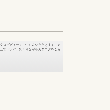
タログビュー」でごらんいただけます。カ
b上でパラパラめくりながらカタログをごら