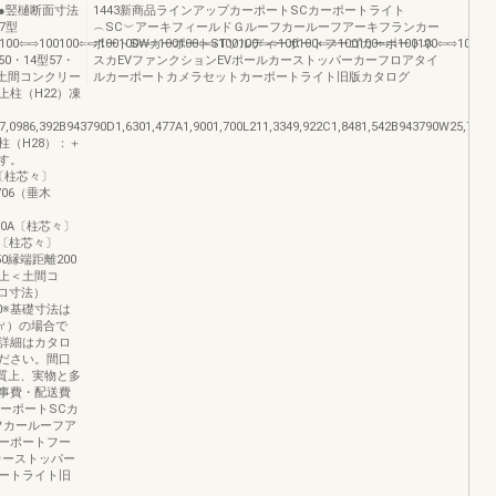
●竪樋断面寸法
1443新商品ラインアップカーポートSCカーポートライト
57型
︵SC︶アーキフィールドＧルーフカールーフアーキフランカー
100⇦⇨100100⇦⇨100100⇦⇨100100⇦⇨100100⇦⇨100100⇦⇨100100⇦⇨100100⇦⇨10010
ポートSWカーポートSTソルディーポートフーゴカーポートネ
・14型57・
スカEVファンクションEVポールカーストッパーカーフロアタイ
図土間コンクリー
ルカーポートカメラセットカーポートライト旧版カタログ
柱（H22）凍
37,0986,392B943790D1,6301,477A1,9001,700L211,3349,922C1,8481,542B943790W25,721
8柱（H28）：＋
ます。
BA〔柱芯々〕
706（垂木
100A〔柱芯々〕
0A〔柱芯々〕
上50縁端距離200
以上＜土間コ
間ロ寸法）
500※基礎寸法は
/㎡）の場合で
詳細はカタロ
ださい。間口
の性質上、実物と多
事費・配送費
ーポートSCカ
フカールーフア
ィーポートフー
カーストッパー
ートライト旧