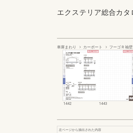
エクステリア総合カタログ2022
車庫まわり
カーポート
フーゴ R 袖壁
1442
1443
左ページから抽出された内容