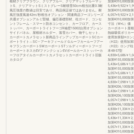
根材クリアブラウン、クリアブルー、クリアマットブルーマッ
加算¥310,000加算
トS、クリアマットSミストグレーS耐積雪50cm相当比重0.3耐
5,436×9,922￥1,9
風圧強度の数値は目安であり、商品保証値ではありません。耐
加算¥310,000加算
風圧強度風速42m/秒相当オプション・関連商品フーゴシリーズ
6,057×9,922￥2,1
共通オプションアルミ竪樋、偏芯基礎部材、柱ガード、コンセ
加算¥310,000
ントフレーム・スマート防水コンセント、カーフロア、カース
寸法（W×L）価
トッパー、カーポートライトフーゴR袖壁15002台用オプション
カーボネート屋根
サイドパネル、屋根材ホルダー、落雪カバー、物干しセット、
熱線吸収ポリカー
カーポートカメラセット新商品ラインアップカーポートSCカー
使用加算額※ロン
ポートライト︵SC︶アーキフィールドＧルーフカールーフアー
（H22）使用加
キフランカーポートSWカーポートSTソルディーポートフーゴ
（H22）ロング柱
カーポートネスカEVファンクションEVポールカーストッパーカ
本48-57型
ーフロアタイルカーポートカメラセットカーポートライト旧版
4,830×5,686￥1,0
カタログ
加算¥155,000加算
5,436×5,686￥1,0
加算¥155,000加算
6,057×5,686￥1,1
加算¥155,000加算
4,830×7,098￥1,3
加算¥206,100加算
5,436×7,098￥1,4
加算¥206,100加算
6,057×7,098￥1,5
加算¥206,100加
4,830×11,334￥2,
加算¥310,000加算
5,436×11,334￥2,
加算¥310,000加算
6,057×11,334￥2,
加算¥310,000