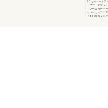
SCカーポートラ
ーフアーキフラン
トフーゴカーポー
ッパーカーフロア
イト旧版カタログ