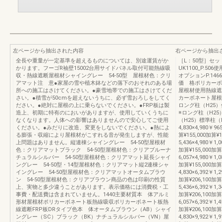
左ページから抽出された内容
右ページから抽出
全長や重量が一定基準を超えるものについては、別途運賃がか
［L：50型］セ
かります。フーゴR袖壁15002台用サイドパネル取付可能熱線吸
UK1100_P.50
収・熱線遮断屋根材シャイングレー 54-50型 屋根材色：クリ
オプションP.146
アマット注 意●家屋の雪や植木鉢などの落下のおそれのある場
価 格ポリカーボ
所への施工はさけてください。●豪雪地帯での施工はさけてくだ
屋根材使用熱線遮
さい。●積雪が50cmを超えないうちに、必ず雪おろしをしてく
カーボネート屋根
ださい。●絶対に屋根の上に乗らないでください。●FRP板は製
ロング柱（H25
造上、初期に特有のにおいがありますが、使用していくうちに
※ロング柱（H2
なくなります。人体への影響はありませんので安心してご使用
（H25）標準柱（
ください。●みだりに改造、変更をしないでください。●熱によ
4,830×4,980￥96
る膨張・収縮により屋根材がこすれる音が発生しますが、性能
算¥155,000加算¥1
上問題はありません。縦連棟シャイングレー 54-50型屋根材
5,436×4,980￥1,0
色：クリアマットブラック 54-50型屋根材色：クリアブルーナ
加算¥155,000加算
チュラルシルバー 54-50型屋根材色：クリアマット延長シャイ
6,057×4,980￥1,0
ングレー 54-50型・14型屋根材色：クリアマット縦2連棟シャ
加算¥155,000加算
イングレー 54-50型屋根材色：クリアマットオータムブラウ
4,830×6,392￥1,2
ン 54-50型屋根材色：クリアブラウン商品の色は印刷の性質
加算¥206,100加算
上、実物と多少違うことがあります。表示価格には消費税・工
5,436×6,392￥1,3
事費・配送費は含まれていません。1440主要材質本 体アルミ
加算¥206,100加算
形材屋根材ポリカーボネート板熱線吸収ポリカーボネート板熱
6,057×6,392￥1,4
線遮断FRP板DRタイプ色本 体オータムブラウン（AB）シャイ
加算¥206,100加
ングレー（SC）ブラック（BK）ナチュラルシルバー（VN）屋
4,830×9,922￥1,9