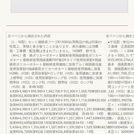
左ページから抽出された内容
右ページから抽出
［L：50型］セット価格表フーゴR15002台用商品の色は印刷の
●寸法図（単位m
性質上、実物と多少違うことがあります。表示価格には消費
２連棟 正面図間口4
税・工事費・配送費は含まれていません。1438呼 称寸法
（H25）：＋30
（W×L）価 格ポリカーボネート屋根材使用熱線吸収ポリカー
さを＋500した
ボネート屋根材使用熱線遮断FRP板DRタイプ使用加算額※熱線
W25,8935,2744,6
吸収ポリカーボネート屋根材使用価格に加算アルミ樹脂複合版
基本 側面図奥行50型5
使用加算額※熱線吸収ポリカーボネート屋根材使用価格に加算
長 側面図奥行50
H28柱（H28）使用加算額※ロング柱（H25）使用価格に加算凍
A1,9001,700L3
上標準柱（H22）使用加算額※ロング柱（H25）使用価格に加算
100⇦⇨100100⇦⇨
標準柱（H22）ロング柱（H25）標準柱（H22）ロング柱
奥行50型57型A1,900
（H25）基 本48-50型
間コンクリート併
4,830×4,980￥899,900￥1,042,700￥915,900￥1,058,700¥383,600
上柱（H22）凍上
加算¥352,800加算¥171,500加算¥169,800加算54-50型
100⇦⇨100100
5,434×4,980￥957,900￥1,100,700￥975,700￥1,118,500¥420,400
±100BDL3907
加算¥433,000加算¥171,500加算¥169,800加算60-50型
芯々〕±100BCL
6,053×4,980￥1,077,400￥1,220,200￥1,095,000￥1,237,800¥480,200
芯々〕±100B905
加算¥446,600加算¥171,500加算¥169,800加算延 長48-50・14型
離200以上505
4,830×6,392￥1,236,600￥1,427,000￥1,257,200￥1,447,600¥493,200
コン・鉄筋入り＞
加算¥453,600加算¥228,100加算¥226,400加算54-50・14型
60500（基礎深さ）
5,434×6,392￥1,316,600￥1,507,000￥1,339,500￥1,529,900¥540,500
5001000400A
加算¥556,700加算¥228,100加算¥226,400加算60-50・14型
木芯々）30045