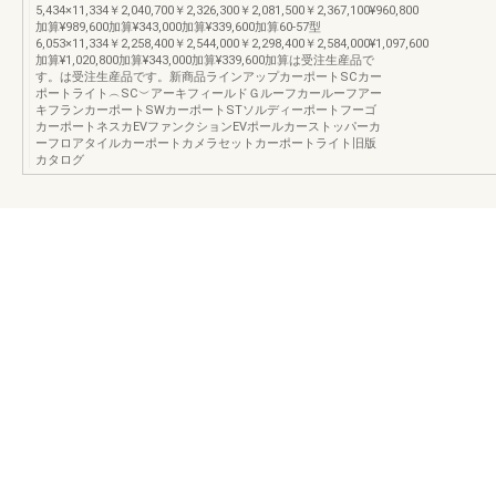
5,434×11,334￥2,040,700￥2,326,300￥2,081,500￥2,367,100¥960,800
加算¥989,600加算¥343,000加算¥339,600加算60-57型
6,053×11,334￥2,258,400￥2,544,000￥2,298,400￥2,584,000¥1,097,600
加算¥1,020,800加算¥343,000加算¥339,600加算は受注生産品で
す。は受注生産品です。新商品ラインアップカーポートSCカー
ポートライト︵SC︶アーキフィールドＧルーフカールーフアー
キフランカーポートSWカーポートSTソルディーポートフーゴ
カーポートネスカEVファンクションEVポールカーストッパーカ
ーフロアタイルカーポートカメラセットカーポートライト旧版
カタログ