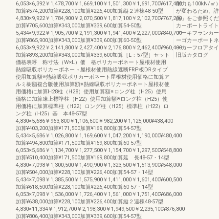
6,053×6,392￥1,478,700￥1,669,100￥1,501,300￥1,691,700¥617,400
耐力も100kN
加算¥574,200加算¥228,100加算¥226,400加算縦２連棟48-50型
が変わるため、詳
4,830×9,922￥1,784,900￥2,070,500￥1,817,100￥2,102,700¥767,200
品」をご参照くだ
加算¥705,600加算¥343,000加算¥339,600加算54-50型
カーポートライト
5,434×9,922￥1,905,700￥2,191,300￥1,941,400￥2,227,000¥840,700
アーキフランカー
加算¥865,900加算¥343,000加算¥339,600加算60-50型
ーゴカーポートネ
6,053×9,922￥2,141,800￥2,427,400￥2,176,800￥2,462,400¥960,400
ーカーフロアタイ
加算¥893,200加算¥343,000加算¥339,600加算［L：57型］セット
旧版カタログ
価格表呼 称寸法（W×L）価 格ポリカーボネート屋根材使用
熱線吸収ポリカーボネート屋根材使用熱線遮断FRP板DRタイプ
使用加算額※熱線吸収ポリカーボネート屋根材使用価格に加算ア
ルミ樹脂複合版使用加算額※熱線吸収ポリカーボネート屋根材使
用価格に加算H28柱（H28）使用加算額※ロング柱（H25）使用
価格に加算凍上標準柱（H22）使用加算額※ロング柱（H25）使
用価格に加算標準柱（H22）ロング柱（H25）標準柱（H22）ロ
ング柱（H25）基 本48-57型
4,830×5,686￥963,800￥1,106,600￥982,200￥1,125,000¥438,400
加算¥403,200加算¥171,500加算¥169,800加算54-57型
5,434×5,686￥1,026,800￥1,169,600￥1,047,200￥1,190,000¥480,400
加算¥494,800加算¥171,500加算¥169,800加算60-57型
6,053×5,686￥1,134,700￥1,277,500￥1,154,700￥1,297,500¥548,800
加算¥510,400加算¥171,500加算¥169,800加算延 長48-57・14型
4,830×7,098￥1,300,500￥1,490,900￥1,323,500￥1,513,900¥548,000
加算¥504,000加算¥228,100加算¥226,400加算54-57・14型
5,434×7,098￥1,385,500￥1,575,900￥1,411,000￥1,601,400¥600,500
加算¥618,500加算¥228,100加算¥226,400加算60-57・14型
6,053×7,098￥1,536,000￥1,726,400￥1,561,000￥1,751,400¥686,000
加算¥638,000加算¥228,100加算¥226,400加算縦２連棟48-57型
4,830×11,334￥1,912,700￥2,198,300￥1,949,500￥2,235,100¥876,800
加算¥806,400加算¥343,000加算¥339,600加算54-57型