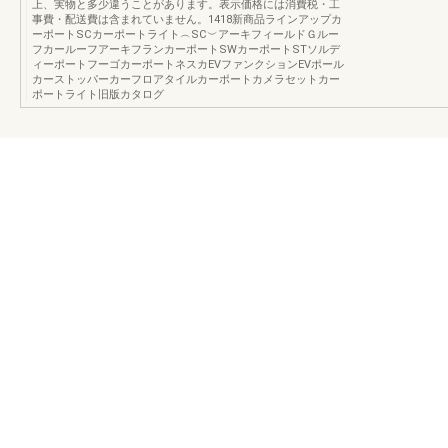
上、実物と多少違うことがあります。表示価格には消費税・工
事費・配送費は含まれていません。1418新商品ラインアップカ
ーポートSCカーポートライト︵SC︶アーキフィールドＧルー
フカールーフアーキフランカーポートSWカーポートSTソルデ
ィーポートフーゴカーポートネスカEVファンクションEVポール
カーストッパーカーフロアタイルカーポートカメラセットカー
ポートライト旧版カタログ