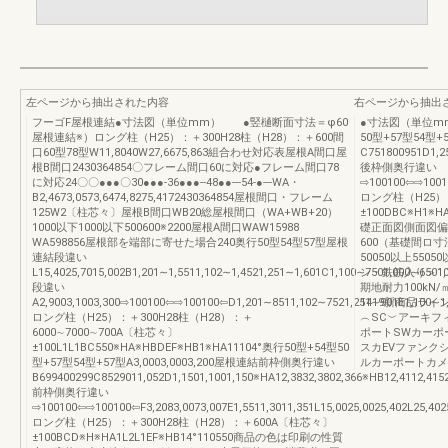
左ページから抽出された内容
右ページから抽出
フーゴF屋根連結●寸法図（単位mm） ●竪樋断面寸法＝φ60
●寸法図（単位m
屋根連結※）ロング柱（H25）：＋300H28柱（H28）：＋600間
50型+57型54型+
口60型78型W11,8040W27,6675,863組合わせ対応表屋根A間口屋
C751800951D1,25
根B間口2430364854〇フレーム間口60に対応●フレーム間口78
後枠側奥行違い
に対応24〇〇●●●〇30●●●-36●●●--48●●---54-●---WA・
⇨100100⇦⇨100100
B2,4673,0573,6474,8275,4172430364854屋根間口・フレーム
ロング柱（H25）
125W2〔柱芯々〕屋根B間口WB20総屋根間口（WA+WB+20）
±100DBC※H1※
1000以下1000以下500600※2200屋根A間口WAW15988
礎正面図側面図偏
WA598856屋根部を端部に寄せた場合240奥行50型54型57型屋根
600（基礎間ロ寸法
連結段違い
50050以上550
L15,4025,7015,002B1,201∼1,5511,102∼1,4521,251∼1,601C1,100∼7501,000∼650
ン・鉄筋入り＞1
段違い
期地耐力100kN
A2,9003,1003,300⇨100100⇦⇨100100⇦D1,201∼8511,102∼7521,251∼901E1,100∼1,4
1419新商品ラ
ロング柱（H25）：＋300H28柱（H28）：＋
︵SC︶アーキフ
6000∼7000∼700A〔柱芯々〕
ポートSWカーポ
±100L1L1BC550※HA※HBDEF※HB1※HA11104°奥行50型+54型50
スカEVファンク
型+57型54型+57型A3,0003,0003,200屋根連結前枠側奥行違い
ルカーポートカメ
B699400299C8529011,052D1,1501,1001,150※HA12,3832,3802,366※HB12,4112,415
前枠側奥行違い
⇨100100⇦⇨100100⇦F3,2083,0073,007E1,5511,3011,351L15,0025,0025,402L25,40
ロング柱（H25）：＋300H28柱（H28）：＋600A〔柱芯々〕
±100BCD※H※HA1L2L1EF※HB14°110550商品の色は印刷の性質