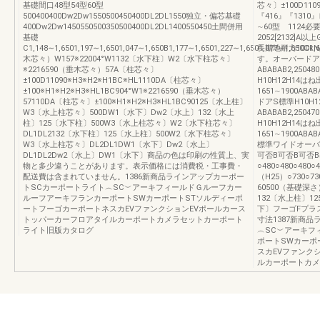
基礎間口48型54型60型
芯々〕±100D11090
500400400Dw2Dw1550500450400DL2DL1550独立・偏芯基礎
『416』『1310
400Dw2Dw1450550500350500400DL2DL1400550450土間併用
∼60型 1124必
基礎
2052[2132]A
C1,148∼1,6501,197∼1,6501,047∼1,650B1,177∼1,6501,227∼1,6501,077∼1,650
長期地耐力100k
木芯々）W157※22004°W1132〔水下柱〕W2〔水下柱芯々〕
す。オーバードアS
※2216590（垂木芯々）57A〔柱芯々〕
ABABAB2,2504
±100D11090※H3※H2※H1BC※HL1110DA〔柱芯々〕
H10H12H14は
±100※H1※H2※H3※HL1BC904°W1※2216590（垂木芯々）
1651∼1900ABAB
57110DA〔柱芯々〕±100※H1※H2※H3※HL1BC90125〔水上柱〕
ドアS標準H10H1
W3〔水上柱芯々〕500DW1〔水下〕Dw2〔水上〕132〔水上
ABABAB2,2504
柱〕125〔水下柱〕500W3〔水上柱芯々〕W2〔水下柱芯々〕
H10H12H14は
DL1DL2132〔水下柱〕125〔水上柱〕500W2〔水下柱芯々〕
1651∼1900ABAB
W3〔水上柱芯々〕DL2DL1DW1〔水下〕Dw2〔水上〕
標準ワイドオーバー
DL1DL2Dw2〔水上〕DW1〔水下〕商品の色は印刷の性質上、実
可否B可否B可否B
物と多少違うことがあります。表示価格には消費税・工事費・
○480○480○48
配送費は含まれていません。1386新商品ラインアップカーポー
（H25）○730○7
トSCカーポートライト︵SC︶アーキフィールドＧルーフカー
60500（基礎深
ルーフアーキフランカーポートSWカーポートSTソルディーポ
132〔水上柱〕12
ートフーゴカーポートネスカEVファンクションEVポールカース
下〕フーゴFプラ
トッパーカーフロアタイルカーポートカメラセットカーポート
寸法1387新商
ライト旧版カタログ
︵SC︶アーキフ
ポートSWカーポ
スカEVファンク
ルカーポートカメ