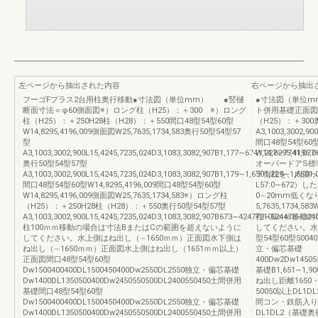
左ページから抽出された内容
右ページから抽出
フーゴFプラス2台用柱奥行移動●寸法図（単位mm） ●竪樋
●寸法図（単位m
断面寸法＝φ60側面図※）ロング柱（H25）：＋300 ※）ロング
ト併用基礎正面図
柱（H25）：＋250H28柱（H28）：＋550間口48型54型60型
（H25）：＋300
W14,8295,4196,009側面図W25,7635,1734,583奥行50型54型57
A3,1003,3002,90
型
間口48型54型60
A3,1003,3002,900L15,4245,7235,024D3,1083,3082,907B1,177∼6741,227∼7741,0
W14,8295,4196,0
奥行50型54型57型
オーバードアS標準
A3,1003,3002,900L15,4245,7235,024D3,1083,3082,907B1,179∼1,6501,229∼1,650
下側柱を、内側へ柱移
間口48型54型60型W14,8295,4196,009間口48型54型60型
L57:0∼672
W14,8295,4196,009側面図W25,7635,1734,583※）ロング柱
0∼20mm低くな
（H25）：＋250H28柱（H28）：＋550奥行50型54型57型
5,7635,1734,58
A3,1003,3002,900L15,4245,7235,024D3,1083,3082,907B673∼424773∼524473∼324
柱100ｍｍ移動
柱100ｍｍ移動の場合は寸法BまたはCの範囲を超えないように
してください。水
してください。水上側はね出し（∼1650ｍｍ）正面図水下側は
型54型60型500400
ね出し（∼1650ｍｍ）正面図水上側はね出し（1651ｍｍ以上）
立・偏芯基礎
正面図間口48型54型60型
400Dw2Dw14505
Dw1500400400DL1500450400Dw2550DL2550独立・偏芯基礎
基礎B1,651∼1,9
Dw1400DL1350500400Dw2450550500DL2400550450土間併用
ね出し距離1650・
基礎間口48型54型60型
50050以上DL1D
Dw1500400400DL1500450400Dw2550DL2550独立・偏芯基礎
間コン・鉄筋入り
Dw1400DL1350500400Dw2450550500DL2400550450土間併用
DL1DL2（基礎奥