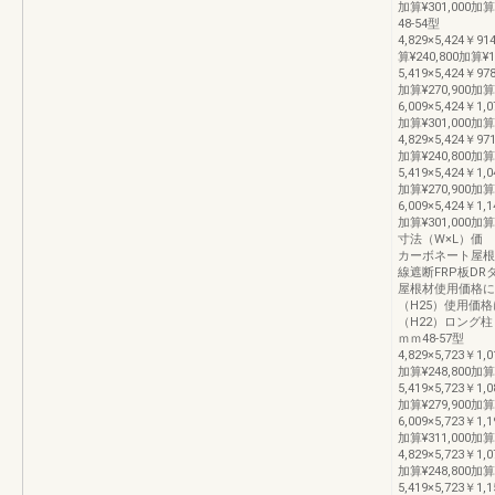
加算¥301,00
48-54型
4,829×5,424￥91
算¥240,800加算¥1
5,419×5,424￥978
加算¥270,900加算
6,009×5,424￥1,0
加算¥301,000加算
4,829×5,424￥97
加算¥240,800加算
5,419×5,424￥1,0
加算¥270,900加算
6,009×5,424￥1,1
加算¥301,000
寸法（W×L）価
カーボネート屋根
線遮断FRP板D
屋根材使用価格に
（H25）使用価
（H22）ロング柱
ｍｍ48-57型
4,829×5,723￥1,0
加算¥248,800加算
5,419×5,723￥1,0
加算¥279,900加算
6,009×5,723￥1,1
加算¥311,000加算
4,829×5,723￥1,0
加算¥248,800加算
5,419×5,723￥1,1