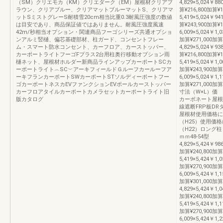
（SM）クリエモカ（KM）クリエダーク（EM）屋根材クリアブ
4,829×5,024￥88
ラウン、クリアブルー、クリアマットブルーマットS、クリアマ
算¥216,800加算¥1
ットSミストグレーS耐積雪20cm相当比重0.3耐風圧強度の数値
5,419×5,024￥94
は目安であり、商品保証値ではありません。耐風圧強度風速
算¥243,900加算¥1
42m/秒相当オプション・関連商品フーゴシリーズ共通オプショ
6,009×5,024￥1,0
ンアルミ竪樋、偏芯基礎部材、柱ガード、コンセントフレー
加算¥271,000加算
ム・スマート防水コンセント、カーフロア、カーストッパー、
4,829×5,024￥93
カーポートライトフーゴFプラス2台用柱奥行移動オプション雨
算¥216,800加算¥1
樋ネット、屋根材ホルダー新商品ラインアップカーポートSCカ
5,419×5,024￥1,0
ーポートライト︵SC︶アーキフィールドＧルーフカールーフア
加算¥243,900加算
ーキフランカーポートSWカーポートSTソルディーポートフー
6,009×5,024￥1,1
ゴカーポートネスカEVファンクションEVポールカーストッパー
加算¥271,000
カーフロアタイルカーポートカメラセットカーポートライト旧
寸法（W×L）価
版カタログ
カーボネート屋根
線遮断FRP板D
屋根材使用価格に
（H25）使用価
（H22）ロング柱
ｍｍ48-54型
4,829×5,424￥986
加算¥240,800加算
5,419×5,424￥1,0
加算¥270,900加算
6,009×5,424￥1,1
加算¥301,000加算
4,829×5,424￥1,0
加算¥240,800加算
5,419×5,424￥1,1
加算¥270,900加算
6,009×5,424￥1,2