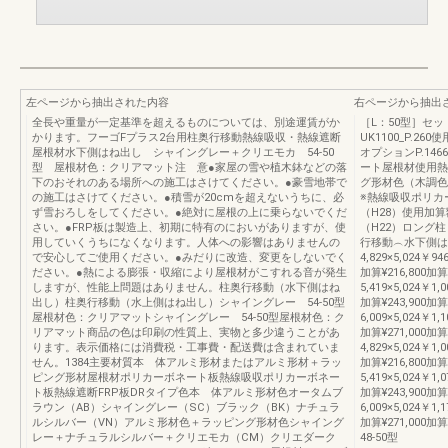
左ページから抽出された内容
右ページから抽出
全長や重量が一定基準を超えるものについては、別途運賃がか
［L：50型］セ
かります。フーゴFプラス2台用柱奥行移動熱線吸収・熱線遮断
UK1100_P.26
屋根材水下側はね出し シャイングレー＋クリエモカ 54-50
オプションP.14
型 屋根材色：クリアマット注 意●家屋の雪や植木鉢などの落
ート屋根材使用熱
下のおそれのある場所への施工はさけてください。●豪雪地帯で
グ形材色（木調色
の施工はさけてください。●積雪が20cmを超えないうちに、必
※熱線吸収ポリカ
ず雪おろしをしてください。●絶対に屋根の上に乗らないでくだ
（H28）使用加
さい。●FRP板は製造上、初期に特有のにおいがありますが、使
（H22）ロング柱
用していくうちになくなります。人体への影響はありませんの
行移動︵水下側はね
で安心してご使用ください。●みだりに改造、変更をしないでく
4,829×5,024￥94
ださい。●熱による膨張・収縮により屋根材がこすれる音が発生
加算¥216,800加算
しますが、性能上問題はありません。柱奥行移動（水下側はね
5,419×5,024￥1,0
出し）柱奥行移動（水上側はね出し）シャイングレー 54-50型
加算¥243,900加算
屋根材色：クリアマットシャイングレー 54-50型屋根材色：ク
6,009×5,024￥1,1
リアマット商品の色は印刷の性質上、実物と多少違うことがあ
加算¥271,000加算
ります。表示価格には消費税・工事費・配送費は含まれていま
4,829×5,024￥1,0
せん。1384主要材質本 体アルミ形材またはアルミ形材＋ラッ
加算¥216,800加算
ピング形材屋根材ポリカーボネート板熱線吸収ポリカーボネー
5,419×5,024￥1,0
ト板熱線遮断FRP板DRタイプ色本 体アルミ形材色オータムブ
加算¥243,900加算
ラウン（AB）シャイングレー（SC）ブラック（BK）ナチュラ
6,009×5,024￥1,1
ルシルバー（VN）アルミ形材色＋ラッピング形材色シャイング
加算¥271,00
レー＋ナチュラルシルバー＋クリエモカ（CM）クリエダーク
48-50型