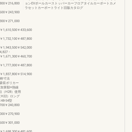
800￥216,800
ョンEVポールカーストッパーカーフロアタイルカーポートカメ
ラセットカーポートライト旧版カタログ
600￥243,900
300￥271,000
0￥1,610,500￥433,600
0￥1,732,100￥487,800
0￥1,943,500￥542,000
,827・
0￥1,671,300￥460,700
0￥1,777,000￥487,800
0￥1,837,800￥514,900
 称寸法
線吸収ポリカー
用加算額※熱線
（H28）使用
H22）ロング
8-54型
700￥240,800
000￥270,900
600￥301,000
0￥1,698,300￥481,600