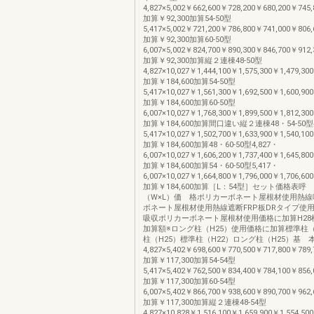
4,827×5,002￥662,600￥728,200￥680,200￥745,
加算￥92,300加算54-50型
5,417×5,002￥721,200￥786,800￥741,000￥806,
加算￥92,300加算60-50型
6,007×5,002￥824,700￥890,300￥846,700￥912,
加算￥92,300加算縦２連棟48-50型
4,827×10,027￥1,444,100￥1,575,300￥1,479,30
加算￥184,600加算54-50型
5,417×10,027￥1,561,300￥1,692,500￥1,600,90
加算￥184,600加算60-50型
6,007×10,027￥1,768,300￥1,899,500￥1,812,30
加算￥184,600加算間口違い縦２連棟48・54-50型4
5,417×10,027￥1,502,700￥1,633,900￥1,540,10
加算￥184,600加算48・60-50型4,827・
6,007×10,027￥1,606,200￥1,737,400￥1,645,80
加算￥184,600加算54・60-50型5,417・
6,007×10,027￥1,664,800￥1,796,000￥1,706,60
加算￥184,600加算［L：54型］セット価格表呼
（W×L）価 格ポリカーボネート屋根材使用熱
ボネート屋根材使用熱線遮断FRP板DRタイプ使
吸収ポリカーボネート屋根材使用価格に加算H28柱
加算額※ロング柱（H25）使用価格に加算標準柱（
柱（H25）標準柱（H22）ロング柱（H25）基 本4
4,827×5,402￥698,600￥770,500￥717,800￥789,
加算￥117,300加算54-54型
5,417×5,402￥762,500￥834,400￥784,100￥856,
加算￥117,300加算60-54型
6,007×5,402￥866,700￥938,600￥890,700￥962,
加算￥117,300加算縦２連棟48-54型
4,827×10,828￥1,516,100￥1,659,900￥1,554,50