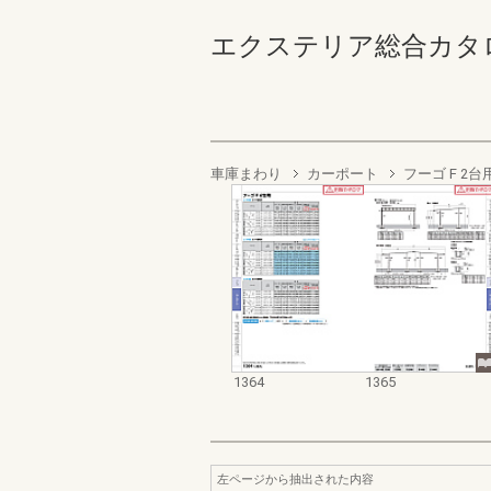
エクステリア総合カタログ2022
車庫まわり
カーポート
フーゴ F 2台
1364
1365
左ページから抽出された内容