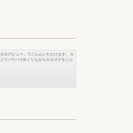
タログビュー」でごらんいただけます。カ
b上でパラパラめくりながらカタログをごら