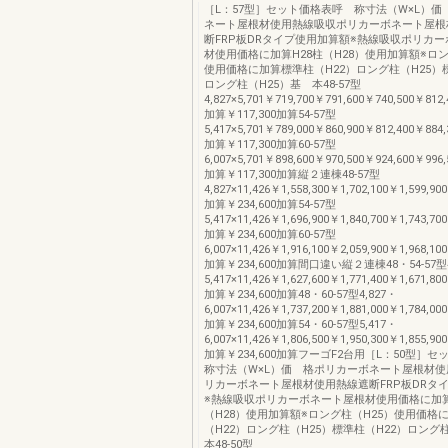
［L：57型］セット価格表呼 称寸法（W×L）価
ネート屋根材使用熱線吸収ポリカーボネート屋根
断FRP板DRタイプ使用加算額※熱線吸収ポリカ
材使用価格に加算H28柱（H28）使用加算額※ロン
使用価格に加算標準柱（H22）ロング柱（H25）
ロング柱（H25）基 本48-57型
4,827×5,701￥719,700￥791,600￥740,500￥812,
加算￥117,300加算54-57型
5,417×5,701￥789,000￥860,900￥812,400￥884,
加算￥117,300加算60-57型
6,007×5,701￥898,600￥970,500￥924,600￥996,
加算￥117,300加算縦２連棟48-57型
4,827×11,426￥1,558,300￥1,702,100￥1,599,90
加算￥234,600加算54-57型
5,417×11,426￥1,696,900￥1,840,700￥1,743,70
加算￥234,600加算60-57型
6,007×11,426￥1,916,100￥2,059,900￥1,968,10
加算￥234,600加算間口違い縦２連棟48・54-57型4
5,417×11,426￥1,627,600￥1,771,400￥1,671,80
加算￥234,600加算48・60-57型4,827・
6,007×11,426￥1,737,200￥1,881,000￥1,784,00
加算￥234,600加算54・60-57型5,417・
6,007×11,426￥1,806,500￥1,950,300￥1,855,90
加算￥234,600加算フーゴF2台用［L：50型
称寸法（W×L）価 格ポリカーボネート屋根材
リカーボネート屋根材使用熱線遮断FRP板DRタ
※熱線吸収ポリカーボネート屋根材使用価格に加算
（H28）使用加算額※ロング柱（H25）使用価格
（H22）ロング柱（H25）標準柱（H22）ロング
本48-50型