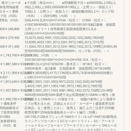
 格ポリカーボ
●寸法図（単位mm） ●竪樋断面寸法＝φ605050以上50以上
材使用熱線遮
50以上50以上50DL500500DW100以上〈土間コン・鉄筋入り〉
ーボネート屋根
100以上〈土間コン・鉄筋入り〉縁端距離200以上※）ロング柱
グ柱（H25）
（H25）：＋250H28柱（H28）：＋
標準柱（H22）
550LA※HL2LB※H2※H1※H3A〔柱芯々〕±100A〔柱芯々〕
±100CBB9090DL100100100100100100100100縦2連棟 側面図
400￥248,800
土間コンクリート併用基礎正面図側面図奥行L2LA・
LBABC※H1※H2※H3※H50型
300￥279,900
10,0275,0022,9001,1022,0242,0222,1552,2682,70054型
10,8285,4023,1001,2012,2261,9972,1482,2612,72157型
500￥311,000
11,4265,7013,3001,2512,3241,9852,1452,2572,739間口DWDL48
型40035054型40035060型500400※）ロング柱（H25）：＋
0￥1,743,700￥497,600
250H28柱（H28）：＋
5501001001001004°※H2※H1※H3※H90L1DA〔柱芯々〕
0￥1,887,500￥559,800
±100BCDL※221613256590〔垂木芯々〕W1W2〔柱芯々〕
500DW基本・縦2連棟 正面図基本 側面図間口W1W248型
0￥2,111,900￥622,000
4,8274,58354型5,4175,17360型6,0075,763DW400400500奥行
,827・
L1ABCD※H1※H2※H3※H50型
0￥1,815,600￥528,700
5,0022,9001,1021,0002,9072,0222,1552,2682,68754型
5,4023,1001,2011,1003,1081,9972,1482,2612,70857型
0￥1,927,800￥559,800
5,7013,3001,2511,1503,3081,9852,1452,2572,726間口DL48型
40054型45060型500※基礎寸法は長期地耐力100kN/㎡相当（側
0￥1,999,700￥590,900
面地耐力も100kN/㎡）の場合です。 地盤の条件により基礎サ
］セット価格表呼
イズが変わるため、詳細はカタログ「カーポート建築基準法対
使用熱線吸収ポ
応商品」をご参照ください。使用上・施工上のご注意P.2595耐
イプ使用加算額
積雪荷重P.2596規格価格表カーポート編①（別冊）
H28柱
UK1100_P.206オプションP.1466サイドパネルP.14441365新商品
に加算標準柱
ラインアップカーポートSCカーポートライト︵SC︶アーキフ
柱（H25）基
ィールドＧルーフカールーフアーキフランカーポートSWカーポ
ートSTソルディーポートフーゴカーポートネスカEVファンクシ