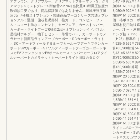
アブラウン、クリアブルー、クリアマットブルーマットS、クリ
5,431×9,922￥1,4
アマットSミストグレーS耐積雪20cm相当比重0.3耐風圧強度の
加算¥161,800加算
数値は目安であり、商品保証値ではありません。耐風圧強度風
6,050×9,922￥1,6
速38m/秒相当オプション・関連商品フーゴシリーズ共通オプシ
加算¥161,80
ョンアルミ竪樋、偏芯基礎部材、柱ガード、コンセントフレー
価 格ポリカーボ
ム・スマート防水コンセント、カーフロア、カーストッパー、
屋根材使用熱線遮
カーポートライトフーゴR袖壁2台用オプションサイドパネル、
カーボネート屋根
屋根材ホルダー、物干しセット、落雪カバー、カーポートカメ
ロング柱（H25
ラセット新商品ラインアップカーポートSCカーポートライト
（H25）標準柱（
︵SC︶アーキフィールドＧルーフカールーフアーキフランカー
4,825×5,686￥78
ポートSWカーポートSTソルディーポートフーゴカーポートネ
算¥80,900加算54
スカEVファンクションEVポールカーストッパーカーフロアタイ
5,431×5,686￥82
ルカーポートカメラセットカーポートライト旧版カタログ
算¥80,900加算60
6,050×5,686￥89
算¥80,900加算延
4,825×7,098￥1,0
加算¥120,500加算
5,431×7,098￥1,1
加算¥120,500加算
6,050×7,098￥1,2
加算¥120,500加
4,825×11,334￥1,
加算¥161,800加算
5,431×11,334￥1,
加算¥161,800加算
6,050×11,334￥1,
加算¥161,80
ライト︵SC︶ア
ンカーポートSW
ートネスカEVフ