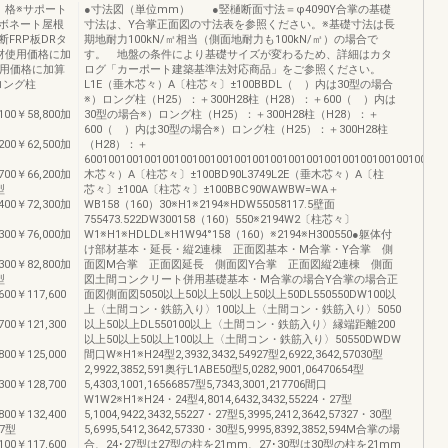
 格※サポート
●寸法図（単位mm） ●竪樋断面寸法＝φ4090Y合掌の基礎
ボネート屋根
寸法は、Y合掌正面図の寸法表を参照ください。※基礎寸法は長
FRP板DRタ
期地耐力100kN/㎡相当（側面地耐力も100kN/㎡）の場合で
材使用価格に加
す。 地盤の条件により基礎サイズが変わるため、詳細はカタ
使用価格に加算
ログ「カーポート建築基準法対応商品」をご参照ください。
ロング柱
L1E（垂木芯々）A〔柱芯々〕±100BBDL（ ）内は30型の場合
※）ロング柱（H25）：＋300H28柱（H28）：＋600（ ）内は
,100￥58,800加
30型の場合※）ロング柱（H25）：＋300H28柱（H28）：＋
600（ ）内は30型の場合※）ロング柱（H25）：＋300H28柱
,200￥62,500加
（H28）：＋
600100100100100100100100100100100100100100100100100100100E（
,700￥66,200加
木芯々）A〔柱芯々〕±100BD90L3749L2E（垂木芯々）A〔柱
型
芯々〕±100A〔柱芯々〕±100BBC90WAWBW=WA＋
,400￥72,300加
WB158（160）30※H1※2194※HDW55058117.5壁面
755473.522DW300158（160）550※2194W2〔柱芯々〕
,300￥76,000加
W1※H1※HDLDL※H1W94°158（160）※2194※H300550●躯体付
け部材基本・延長・縦2連棟 正面図基本・M合掌・Y合掌 側
,300￥82,800加
面図M合掌 正面図延長 側面図Y合掌 正面図縦2連棟 側面
型
図土間コンクリート併用基礎基本・M合掌の場合Y合掌の場合正
600￥117,600
面図側面図5050以上50以上50以上50以上50DL550550DW100以
上〈土間コン・鉄筋入り〉100以上〈土間コン・鉄筋入り〉5050
700￥121,300
以上50以上DL550100以上〈土間コン・鉄筋入り〉縁端距離200
以上50以上50以上100以上〈土間コン・鉄筋入り〉50550DWDW
800￥125,000
間口W※H1※H24型2,3932,3432,54927型2,6922,3642,57030型
2,9922,3852,591奥行L1ABE50型5,0282,9001,06470654型
300￥128,700
5,4303,1001,16566857型5,7343,3001,217706間口
W1W2※H1※H24・24型4,8014,6432,3432,55224・27型
800￥132,400
5,1004,9422,3432,55227・27型5,3995,2412,3642,57327・30型
57型
5,6995,5412,3642,57330・30型5,9995,8392,3852,594M合掌の場
100￥117,600
合、24･27型は27型の柱を21mm、27･30型は30型の柱を21mm