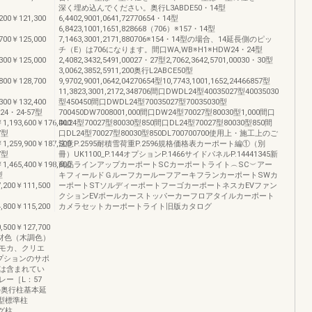
深く埋め込んでください。奥行L3ABDE50・14型
200￥121,300
6,4402,9001,0641,72770654・14型
6,8423,1001,1651,828668（706）※157・14型
700￥125,000
7,1463,3001,2171,880706※154・14型の場合、14延長側のピッ
チ（E）は706になります。間口WA,WB※H1※HDW24・24型
300￥125,000
2,4082,3432,5491,00027・27型2,7062,3642,5701,00030・30型
3,0062,3852,5911,200奥行L2ABCE50型
800￥128,700
9,9702,9001,0642,04270654型10,7743,1001,1652,24466857型
11,3823,3001,2172,348706間口DWDL24型40035027型40035030
300￥132,400
型450450間口DWDL24型70035027型70035030型
4・24-57型
700450DW7008001,000間口DW24型70027型80030型1,000間口
￥1,193,600￥176,400
DL24型70027型80030型850間口DL24型70027型80030型850間
7型
口DL24型70027型80030型850DL700700700使用上・施工上のご
￥1,259,900￥187,500
注意P.2595耐積雪荷重P.2596規格価格表カーポート編①（別
7型
冊）UK1100_P.144オプションP.1466サイドパネルP.14441345新
￥1,465,400￥198,600
商品ラインアップカーポートSCカーポートライト︵SC︶アー
型
キフィールドＧルーフカールーフアーキフランカーポートSWカ
,200￥111,500
ーポートSTソルディーポートフーゴカーポートネスカEVファン
クションEVポールカーストッパーカーフロアタイルカーポート
,800￥115,200
カメラセットカーポートライト旧版カタログ
,500￥127,700
グ形材色（木調色）
モカ、クリエ
プションのサポ
は含まれてい
ー［L：57
-奥行柱基本延
14型標準柱
ング柱