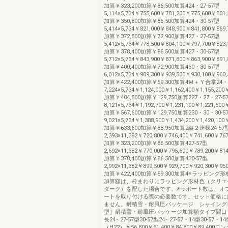
加算￥323,200加算￥86,500加算424・27-57型
5,114×5,734￥755,600￥781,200￥775,600￥801,
加算￥350,800加算￥86,500加算424・30-57型
5,414×5,734￥821,000￥848,900￥841,800￥869,
加算￥372,800加算￥72,900加算427・27-57型
5,412×5,734￥778,500￥804,100￥797,700￥823,
加算￥378,400加算￥86,500加算427・30-57型
5,712×5,734￥843,900￥871,800￥863,900￥891,
加算￥400,400加算￥72,900加算430・30-57型
6,012×5,734￥909,300￥939,500￥930,100￥960,
加算￥422,400加算￥59,300加算4Ｍ＋Ｙ合掌24・2
7,224×5,734￥1,124,000￥1,162,400￥1,155,200
加算￥484,800加算￥129,750加算227・27・27-5
8,121×5,734￥1,192,700￥1,231,100￥1,221,500
加算￥567,600加算￥129,750加算230・30・30-5
9,021×5,734￥1,388,900￥1,434,200￥1,420,100
加算￥633,600加算￥88,950加算2縦２連棟24-57
2,393×11,382￥720,800￥746,400￥741,600￥767
加算￥323,200加算￥86,500加算427-57型
2,692×11,382￥770,000￥795,600￥789,200￥814
加算￥378,400加算￥86,500加算430-57型
2,992×11,382￥899,500￥929,700￥920,300￥950
加算￥422,400加算￥59,300加算4※ラッピン
加算額は、枠まわりにラッピング形材色（クリエ
ダーク）を配した場合です。※サポート数は、オ
ートを取り付ける際の必要数です。セット価格に
ません。耐積雪・耐風圧パッケージ シャイングレ
型］耐積雪・耐風圧パッケージ加算額タイプ間口
長24∼27-57型30-57型24∼27-57・14型30-57・
（H22）￥56,800￥61,400￥84,800￥89,400ロ