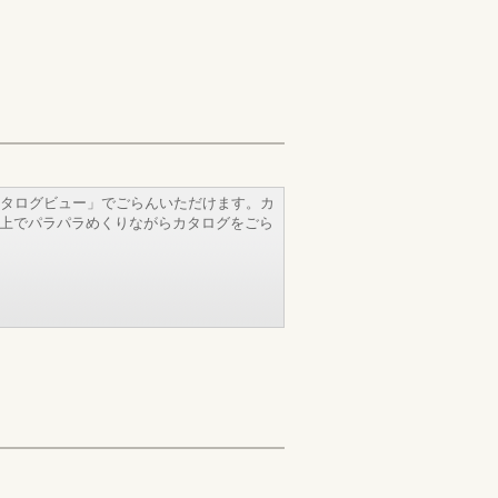
タログビュー」でごらんいただけます。カ
b上でパラパラめくりながらカタログをごら