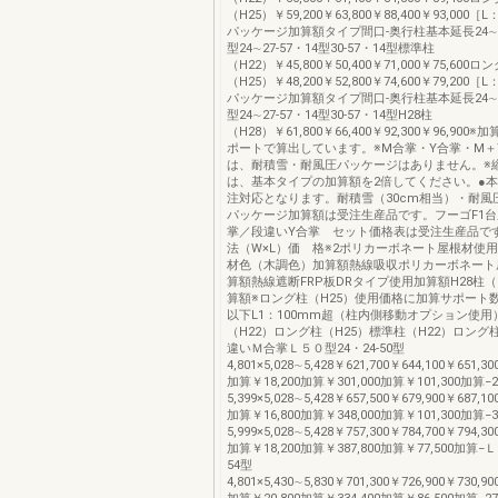
（H25）￥59,200￥63,800￥88,400￥93,000
パッケージ加算額タイプ間口-奥行柱基本延長24∼27-
型24∼27-57・14型30-57・14型標準柱
（H22）￥45,800￥50,400￥71,000￥75,600ロ
（H25）￥48,200￥52,800￥74,600￥79,200
パッケージ加算額タイプ間口-奥行柱基本延長24∼27-
型24∼27-57・14型30-57・14型H28柱
（H28）￥61,800￥66,400￥92,300￥96,90
ポートで算出しています。※M合掌・Y合掌・M＋
は、耐積雪・耐風圧パッケージはありません。※
は、基本タイプの加算額を2倍してください。●
注対応となります。耐積雪（30cm相当）・耐風圧
パッケージ加算額は受注生産品です。フーゴF1
掌／段違いY合掌 セット価格表は受注生産品
法（W×L）価 格※2ポリカーボネート屋根材使
材色（木調色）加算額熱線吸収ポリカーボネート
算額熱線遮断FRP板DRタイプ使用加算額H28柱（
算額※ロング柱（H25）使用価格に加算サポート数L
以下L1：100mm超（柱内側移動オプション使用
（H22）ロング柱（H25）標準柱（H22）ロング柱
違いＭ合掌Ｌ５０型24・24-50型
4,801×5,028∼5,428￥621,700￥644,100￥651,30
加算￥18,200加算￥301,000加算￥101,300加算−2
5,399×5,028∼5,428￥657,500￥679,900￥687,10
加算￥16,800加算￥348,000加算￥101,300加算−3
5,999×5,028∼5,428￥757,300￥784,700￥794,30
加算￥18,200加算￥387,800加算￥77,500加算−
54型
4,801×5,430∼5,830￥701,300￥726,900￥730,90