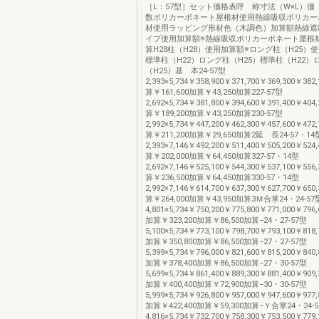
［L：57型］セット価格表呼 称寸法（W×L）価
数ポリカーボネート屋根材使用熱線吸収ポリカー
材使用ラッピング形材色（木調色）加算額熱線遮断
イプ使用加算額※熱線吸収ポリカーボネート屋根
算H28柱（H28）使用加算額※ロング柱（H25）
標準柱（H22）ロング柱（H25）標準柱（H22）
（H25）基 本24-57型
2,393×5,734￥358,900￥371,700￥369,300￥382
算￥161,600加算￥43,250加算227-57型
2,692×5,734￥381,800￥394,600￥391,400￥404
算￥189,200加算￥43,250加算230-57型
2,992×5,734￥447,200￥462,300￥457,600￥472
算￥211,200加算￥29,650加算2延 長24-57・14
2,393×7,146￥492,200￥511,400￥505,200￥524
算￥202,000加算￥64,450加算327-57・14型
2,692×7,146￥525,100￥544,300￥537,100￥556
算￥236,500加算￥64,450加算330-57・14型
2,992×7,146￥614,700￥637,300￥627,700￥650
算￥264,000加算￥43,950加算3Ｍ合掌24・24-57
4,801×5,734￥750,200￥775,800￥771,000￥796,
加算￥323,200加算￥86,500加算−24・27-57型
5,100×5,734￥773,100￥798,700￥793,100￥818,
加算￥350,800加算￥86,500加算−27・27-57型
5,399×5,734￥796,000￥821,600￥815,200￥840,
加算￥378,400加算￥86,500加算−27・30-57型
5,699×5,734￥861,400￥889,300￥881,400￥909,
加算￥400,400加算￥72,900加算−30・30-57型
5,999×5,734￥926,800￥957,000￥947,600￥977,
加算￥422,400加算￥59,300加算−Ｙ合掌24・24-
4,816×5,734￥732,700￥758,300￥753,500￥779,