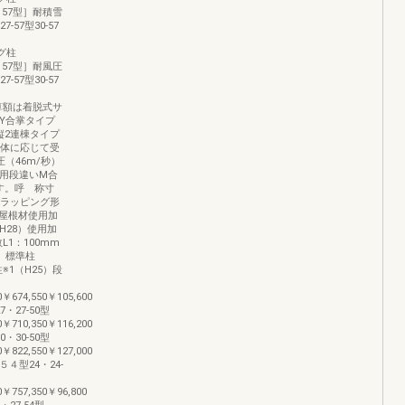
［L：57型］耐積雪
57型30-57
ング柱
［L：57型］耐風圧
57型30-57
0※加算額は着脱式サ
Y合掌タイプ
縦2連棟タイプ
本体に応じて受
（46m/秒）
台用段違いM合
です。呼 称寸
用ラッピング形
屋根材使用加
H28）使用加
1：100mm
）標準柱
※1（H25）段
0￥674,550￥105,600
7・27-50型
0￥710,350￥116,200
0・30-50型
0￥822,550￥127,000
Ｌ５４型24・24-
0￥757,350￥96,800