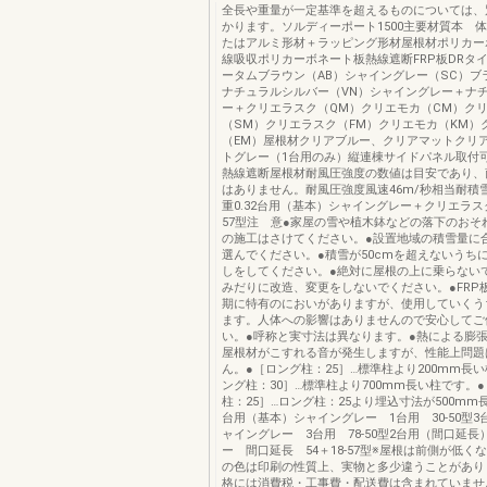
全長や重量が一定基準を超えるものについては、
かります。ソルディーポート1500主要材質本 
たはアルミ形材＋ラッピング形材屋根材ポリカー
線吸収ポリカーボネート板熱線遮断FRP板DRタ
ータムブラウン（AB）シャイングレー（SC）ブ
ナチュラルシルバー（VN）シャイングレー＋ナ
ー＋クリエラスク（QM）クリエモカ（CM）ク
（SM）クリエラスク（FM）クリエモカ（KM）
（EM）屋根材クリアブルー、クリアマットクリ
トグレー（1台用のみ）縦連棟サイドパネル取付
熱線遮断屋根材耐風圧強度の数値は目安であり、
はありません。耐風圧強度風速46m/秒相当耐積雪
重0.32台用（基本）シャイングレー＋クリエラスク
57型注 意●家屋の雪や植木鉢などの落下のおそ
の施工はさけてください。●設置地域の積雪量に
選んでください。●積雪が50cmを超えないうち
しをしてください。●絶対に屋根の上に乗らない
みだりに改造、変更をしないでください。●FRP
期に特有のにおいがありますが、使用していくう
ます。人体への影響はありませんので安心してご
い。●呼称と実寸法は異なります。●熱による膨
屋根材がこすれる音が発生しますが、性能上問題
ん。●［ロング柱：25］…標準柱より200mm長
ング柱：30］…標準柱より700mm長い柱です。
柱：25］…ロング柱：25より埋込寸法が500mm
台用（基本）シャイングレー 1台用 30-50型
ャイングレー 3台用 78-50型2台用（間口延
ー 間口延長 54＋18-57型※屋根は前側が低く
の色は印刷の性質上、実物と多少違うことがあり
格には消費税・工事費・配送費は含まれていません