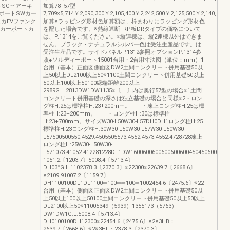
SC︶アーキ
加算78−57型
ポートSWカー
7,709×5,714￥2,090,300￥2,105,400￥2,242,500￥2,125,500￥2,140,600
カEVファンク
加算※ラッピング形材色加算額は、枠まわりにラッピング形材色
ルカーポートカ
を配した場合です。※熱線遮断FRP板DRタイプの価格について
は、P.1314をご覧ください。※縦連棟は、縦2連棟以外はできま
せん。ブラック・ナチュラルシルバー色は受注生産品です。は
受注生産品です。サイドパネルP.1312参照オプションP.1314参
照●ソルディーポート15001台用・2台用寸法図（単位：mm）1
台用（基本）正面図側面図DW2土間コンクリート併用基礎50以
上50以上DL2100以上50※1100土間コンクリート併用基礎50以上
50以上100以上50100縁端距離200以上
2989G.L.2813DW1DW1135※〔 〕内は奥行57型の場合※1土間
コンクリート併用基礎の深さは独立基礎の場合と同様※2・ロン
グ柱H:25は標準柱H:23+200mm。 ・凍上ロング柱H:25は標
準柱H:23+200mm。 ・ロング柱H:30は標準柱
H:23+700mm。サイズW30-L50W30-L57DH0DH1ロング柱H:25
標準柱H:23ロング柱H:30W30-L50W30-L57W30-L50W30-
L57500500550.4529.4505505573.4552.4573.4552.4728728凍上
ロング柱H:25W30-L50W30-
L571073.41052.412281228DL1DW1600600600600600600450450600600
1051.2〔1203.7〕5008.4〔5713.4〕
DH03°G.L.1102378.3〔2370.3〕※22300※22639.7〔2668.6〕
※2109.91007.2〔1159.7〕
DH1100100DL1DL1100⇦100⇦⇨100⇨1002454.6〔2475.6〕※22
台用（基本）側面図正面図DW2土間コンクリート併用基礎50以
上50以上100以上50100土間コンクリート併用基礎50以上50以上
DL2100以上50※11005349（5939）1355173（5763）
DW1DW1G.L.5008.4〔5713.4〕
DH0100100DH12300※22454.6〔2475.6〕※2※3HB：
2639.7〔2668.6〕※2※3HF：2378.3〔2370.3〕