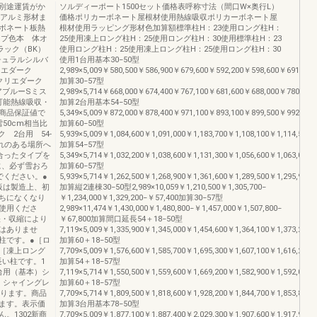
別途運賃がか
ソルディーポート1500セット価格表呼称寸法（間口W×奥行L）
体アルミ形材ま
価格ポリカーボネート屋根材使用熱線吸収ポリカーボネート屋
ボネート板熱
根材使用ラッピング形材色加算額標準柱H：23使用ロング柱H：
イプ色本 体オ
25使用凍上ロング柱H：25使用ロング柱H：30使用標準柱H：23
ラック（BK）
使用ロング柱H：25使用凍上ロング柱H：25使用ロング柱H：30
チュラルシルバ
使用1台用基本30−50型
リエダーク
2,989×5,009￥580,500￥586,900￥679,600￥592,200￥598,600￥691,300
クリエダーク
加算30−57型
アブルーSミス
2,989×5,714￥668,000￥674,400￥767,100￥681,600￥688,000￥780,700
可能熱線吸収・
加算2台用基本54−50型
商品保証値で
5,349×5,009￥872,000￥878,400￥971,100￥893,100￥899,500￥992,200
50cm相当比
加算60−50型
 2台用 54-
5,939×5,009￥1,084,600￥1,091,000￥1,183,700￥1,108,100￥1,114,500
れのある場所へ
加算54−57型
合ったタイプを
5,349×5,714￥1,032,200￥1,038,600￥1,131,300￥1,056,600￥1,063,000
に、必ず雪おろ
加算60−57型
でください。●
5,939×5,714￥1,262,500￥1,268,900￥1,361,600￥1,289,500￥1,295,900
板は製造上、初
加算縦2連棟30−50型2,989×10,059￥1,210,500￥1,305,700−
ちになくなり
￥1,234,000￥1,329,200−￥57,400加算30−57型
使用くださ
2,989×11,474￥1,430,000￥1,480,800−￥1,457,000￥1,507,800−
張・収縮により
￥67,800加算間口延長54＋18−50型
はありませ
7,119×5,009￥1,335,900￥1,345,000￥1,454,600￥1,364,100￥1,373,200
い柱です。●［ロ
加算60＋18−50型
●［凍上ロング
7,709×5,009￥1,576,600￥1,585,700￥1,695,300￥1,607,100￥1,616,200
長い柱です。1
加算54＋18−57型
3台用（基本）シ
7,119×5,714￥1,550,500￥1,559,600￥1,669,200￥1,582,900￥1,592,000
長）シャイングレ
加算60＋18−57型
なります。商品
7,709×5,714￥1,809,500￥1,818,600￥1,928,200￥1,844,700￥1,853,800
ます。表示価
加算3台用基本78−50型
。1302新商
7,709×5,009￥1,877,100￥1,887,400￥2,029,300￥1,907,600￥1,917,900