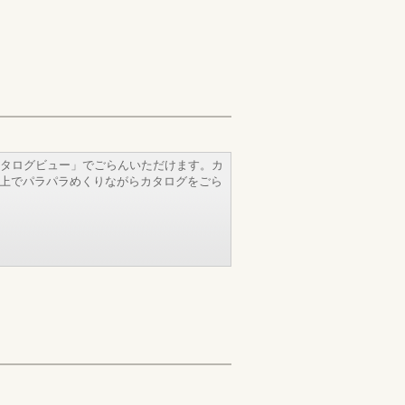
タログビュー」でごらんいただけます。カ
b上でパラパラめくりながらカタログをごら