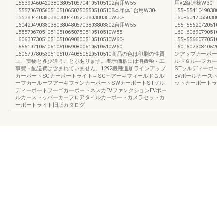
L553904604203803805105704105105102台用W55-
用×2縦連棟W30-
L555706705605105106507505505105108本単体1台用W30-
L55+5541049038
L55380440380380380440520380380380W30-
L60+604705503
L604204903803803804805703803803802台用W55-
L55+5562072051
L55570670510510510650750510510510W55-
L60+6069079051
L60630730510510510690800510510510W60-
L55+5566077051
L55610710510510510690800510510510W60-
L60+607308405
L60670780530510510740850520510510商品の色は印刷の性質
ンアップカーポー
上、実物と多少違うことがあります。表示価格には消費税・工
ルドＧルーフカー
事費・配送費は含まれていません。1292機種追加ラインアップ
STソルディーポ
カーポートSCカーポートライト︵SC︶アーキフィールドＧル
EVポールカース
ーフカールーフアーキフランカーポートSWカーポートSTソル
ットカーポートラ
ディーポートフーゴカーポートネスカEVファンクションEVポー
ルカーストッパーカーフロアタイルカーポートカメラセットカ
ーポートライト旧版カタログ