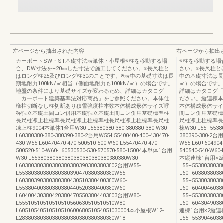
左ページから抽出された内容
右ページから抽出
カーポートSW・ST基礎寸法表単体・小屋根※柱を移動する場
※柱を移動する場
合、DW寸法を+20㎜した寸法で施工してください。※長尺柱と
さい。※長尺柱と
はロング柱25及びロング柱30のことです。※表中の基礎寸法は長
中の基礎寸法は長期
期地耐力100kN/㎡相当（側面地耐力も100kN/㎡）の場合です。
㎡）の場合です。
地盤の条件により基礎サイズが変わるため、詳細はカタログ
詳細はカタログ「
「カーポート建築基準法対応商品」をご参照ください。本体仕
ださい。縦連棟本
様柱切断なし柱切断あり積雪強度柱本数本体構成形体サイズ呼
本体構成形体サイ
称独立基礎土間コン併用基礎独立基礎土間コン併用基礎標準柱
間コン併用基礎標
長尺柱凍上柱標準長尺柱凍上柱標準柱長尺柱凍上柱標準長尺柱
尺柱凍上柱標準長
凍上柱9004本単体1台用W30-L55380380-380-380380-380-W30-
棟W30-L55+553803
L60380380-380-380390-380-2台用W55-L55400400-400-430470-
380390-380-2台用
430-W55-L60470470-470-500510-500-W60-L55470470-470-
W55-L60+6049048
500520-510-W60-L60530530-530-570570-580-15004本単体1台用
540540-540-W60
W30-L55380380380380380380380380380380W30-
本縦連棟1台用×2
L603803803803803803803903803803802台用W55-
L55+5538038038
L55380380380380380390470380380380W55-
L60+603803803
L60380390380380380430510380400380W60-
L55+5538038038
L55380400380380380440520380400380W60-
L60+6040046038
L604004303804203804705503804403803台用W80-
L55+5538038038
L55510510510510510560630510510510W80-
L60+604304903
L6051054051051051060068051054051030004本小屋根W12-
連棟1台用×2縦連棟
L28380380380380380380380380380380W18-
L55+5539046038