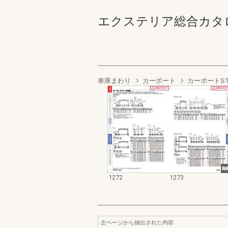
エクステリア総合カタログ2022
車庫まわり
カーポート
カーポートST
1272
1273
左ページから抽出された内容