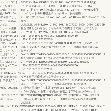
カーポートSTは
100035DH1A※2300ADH3DH4110DH2A1252875L3L4L2L1奥行：
）となりま
L28.2L328.3L4※H1※H2L4間口：3084.250以上50以上100以上
の低い側を前
50110（柱）※150以上50以上100以上50125（柱）179.9180土間
100kN/㎡
コンクリート併用基礎土間コンクリート併用基礎
盤の条件により
2°DW1DW1100⇦⇨100DW1DW1DW1DW1100⇦⇨100100⇦⇨100100⇦⇨1
ポート建築基
奥行
いては
LL1L2L3L4A55+1260+1218001801.1660072001900H12436.12430.9H22666.
ンクリート併用
柱を切断しない場合はこちらの表の基礎寸法で施工してくださ
0ロング25独
い。W30-L55+12624687380W30-L60+12621687380W30-
55W55-L55
L55+12624687380W30-L60+12621687380W30-
基礎柱長土間コ
L55+1211241187380W30-
W55-L55■柱
L60+1211211187380380410460480380380標準ロング25ロング
てください。■
30ロング25ロング30柱長土間コンクリート併用基礎凍上独立基
工してくださ
礎サイズ
記）・土間コンクリ
DW1DH1DH256155456155410611054DH3498488498488998988DH4DW
)・柱芯々寸法
柱を切断する場合はこちらの表の基礎寸法で施工してくださ
法に+20㎜する
い。W30-L55+12500500380W30-L60+12500500380W30-
標準柱＋700㎜
L55+12500500380W30-L60+12500500380W30-
合です。
L55+1210001000380W30-
※2)DH25260140
L60+1210001000380440450520530380380標準柱長土間コンク
954005456.5奥
リート併用基礎凍上独立基礎サイズ
(柱)50以上50以
DW1DH1DH250050050050010001000DH3498488498488998988DH4DW1
注記）・土間コンクリート併用基礎の深さは独立基礎
.9180100035単
の場合と同様(※1)・本図はW30-L55+12標準柱・柱芯々寸法は
±100㎜以内にする事・柱移動する場合はDW寸法に+20㎜する
100050050067078057078068711875721072572572510510510510687687
事・ロング柱25は標準柱＋200㎜、ロング柱30 は標準柱
0以上100以上
＋700㎜(※)奥行延長（＋L12）1台用縁端距離200以上縁端距離
200以上
※H1※H2179.91000352°L3L3L2L1
100⇦⇨100179.9A※2300AADH1DH3DH2DH4DH5110A125W1L3L4L2L1
奥行：L28.2L328.3L4※H1※H2L4L4間口：W50以上50以上100以