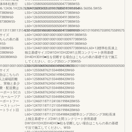
体8本柱奥行
L55+12580500500500500477380W55-
.12436.1H22625264616015453.2598.76052.8598.55456.56056.5W55-
L60+12600500500500500491380W60-
7380W60-
L55+12620500500500500477380W60-
7380W60-
L60+12650500500500500491380W55-
87380W55-
L55+12680500500500500477380W55-
L60+12690500500500500491380W60-
811311138113154051954051954051954051910401019104010195895755895755895755895
L55+12720500500500500477380W60-
サイズ
L60+124001000100010001000991380W55-
こちらの表の基
L55+124201000100010001000977380W55-
55-
L60+124301000100010001000991380W60-
0380W55-
L55+124401000100010001000977380W60-L60+12標準柱長凍上
0380W60-
独立基礎サイズDW1DH1DH2DW1土間コンクリート併用基礎
000380W60-
DH4DH3DH5■柱を切断する場合はこちらの表の基礎寸法で施工
してください。ロング25ロング30W55-
010001000100050050050050050050050050010001000100010005005005005005005005005
L55+12510687624561498420W55-
サイズ
L60+12550687621554488420W60-
る場合はこちらの
L55+12550687624561498420W60-
以上縁端距離
L60+12580687621554488420W55-
上、実物と多少
L55+12600687624561498420W55-
費・配送費は
L60+12640687621554488420W60-
ーポートSCカ
L55+12640687624561498420W60-
フカールーフア
L60+12680687621554488420W55-
ィーポートフー
L55+12460118711241061998420W55-
カーストッパー
L60+12470118711211054988420W60-
ートライト旧
L55+12490118711241061998420W60-
L60+12500118711211054988420標準ロング25ロング30柱長凍
上独立基礎サイズDW1土間コンクリート併用基礎
DW1DH1DH2DH4DH3■柱を切断しない場合はこちらの表の基礎
寸法で施工してください。W55-