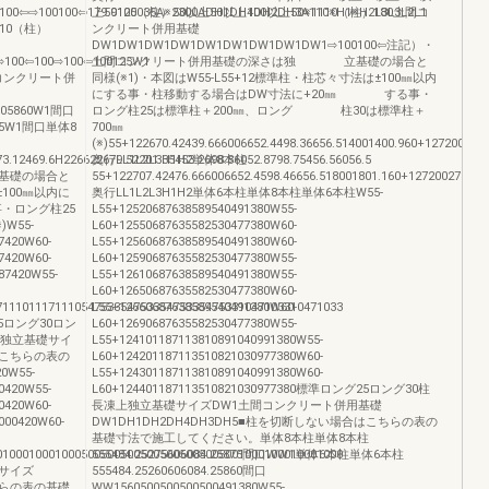
100⇦⇨100100⇦179.9100035A※2300ADH1DH4DH2DH3A110※H1※H2L3L3L2L1
上50125（柱）50以上50以上100以上50※1110（柱）180土間コ
110（柱）
ンクリート併用基礎
DW1DW1DW1DW1DW1DW1DW1DW1DW1⇨100100⇦注記）・
100⇦100⇨100⇦100125W1
土間コンクリート併用基礎の深さは独 立基礎の場合と
間コンクリート併
同様(※1)・本図はW55-L55+12標準柱・柱芯々寸法は±100㎜以内
にする事・柱移動する場合はDW寸法に+20㎜ する事・
2605860W1間口
ロング柱25は標準柱＋200㎜、ロング 柱30は標準柱＋
875W1間口単体8
700㎜
(※)55+122670.42439.666006652.4498.36656.514001400.960+1272002687
.12469.6H226622679.52201.35453.2698.86052.8798.75456.56056.5
奥行LL1L2L3H1H2単体8本柱
基礎の場合と
55+122707.42476.666006652.4598.46656.518001801.160+1272002723.12
±100㎜以内に
奥行LL1L2L3H1H2単体6本柱単体8本柱単体6本柱W55-
・ロング柱25
L55+12520687638589540491380W55-
W55-
L60+12550687635582530477380W60-
7420W60-
L55+12560687638589540491380W60-
7420W60-
L60+12590687635582530477380W55-
87420W55-
L55+12610687638589540491380W55-
L60+12650687635582530477380W60-
71110111711105475335475335475335475331047103310471033
L55+12660687638589540491380W60-
5ロング30ロン
L60+12690687635582530477380W55-
上独立基礎サイ
L55+124101187113810891040991380W55-
はこちらの表の
L60+124201187113510821030977380W60-
W55-
L55+124301187113810891040991380W60-
0420W55-
L60+124401187113510821030977380標準ロング25ロング30柱
0420W60-
長凍上独立基礎サイズDW1土間コンクリート併用基礎
000420W60-
DW1DH1DH2DH4DH3DH5■柱を切断しない場合はこちらの表の
基礎寸法で施工してください。単体8本柱単体8本柱
01000100010005005005005005005005005001000100010001000
555484.25275606084.25875間口WW1単体6本柱単体6本柱
サイズ
555484.25260606084.25860間口
ちらの表の基礎
WW1560500500500500491380W55-