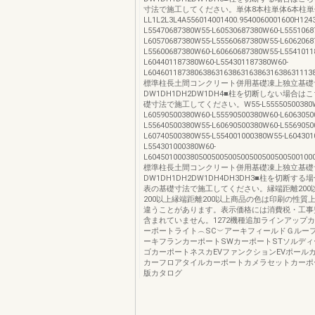
寸法で施工してください。単体8本柱単体6本柱単
LL1L2L3L4A556014001400.9540060001600H12436
L55470687380W55-L60530687380W60-L5551068
L60570687380W55-L55560687380W55-L6062068
L55600687380W60-L60660687380W55-L5541011
L604401187380W60-L554301187380W60-
L604601187380638631638631638631638631113
標準柱長土間コンクリート併用基礎凍上独立基礎
DW1DH1DH2DW1DH4■柱を切断しない場合は
礎寸法で施工してください。W55-L55550500380W
L60590500380W60-L55590500380W60-L6063050
L55640500380W55-L60690500380W60-L5569050
L60740500380W55-L554001000380W55-L604301
L554301000380W60-
L604501000380500500500500500500500500100
標準柱長土間コンクリート併用基礎凍上独立基礎
DW1DH1DH2DW1DH4DH3DH3■柱を切断す
表の基礎寸法で施工してください。縁端距離200
200以上縁端距離200以上商品の色は印刷の性質
違うことがあります。表示価格には消費税・工事
含まれていません。1272機種追加ラインアップカ
ーポートライト︵SC︶アーキフィールドＧルー
ーキフランカーポートSWカーポートSTソルデ
ゴカーポートネスカEVファンクションEVポール
カーフロアタイルカーポートカメラセットカーポ
版カタログ