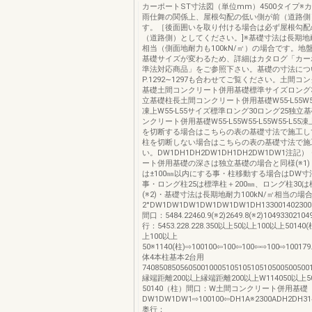
カーポートST寸法図（単位mm）4500タイプ※
雨仕舞の関係上、屋根勾配の低い側が前（道路側
す。［後面囲いを取り付ける場合は必ず屋根勾配
（道路側）としてください。]※基礎寸法は長期地耐力
相当（側面地耐力も100kN/㎡）の場合です。地
基礎サイズが変わるため、詳細はカタログ「カー
準法対応商品」をご参照下さい。基礎の寸法につ
P.1292∼1297も合わせてご覧ください。土間コ
基礎土間コンクリート併用基礎標準サイズロング3
立基礎柱長土間コンクリート併用基礎W55-L55W55-L
凍上W55-L55サイズ標準ロング30ロング25独立
ンクリート併用基礎W55-L55W55-L55W55-L55凍上
を切断する場合はこちらの表の基礎寸法で施工し
柱を切断しない場合はこちらの表の基礎寸法で施
い。DW1DH1DH2DW1DH1DH2DW1DW1注
ート併用基礎の深さは独立基礎の場合と同様(※1
は±100㎜以内にする事・柱移動する場合はDW寸
事・ロング柱25は標準柱＋200㎜、ロング柱30は
(※2)・基礎寸法は長期地耐力100kN/㎡相当の場
2°DW1DW1DW1DW1DW1DW1DH133001402300(
間口：5484.22460.9(※2)2649.8(※2)10493302104
行：5453.228.228.350以上50以上100以上50140
上100以上
50※1140(柱)⇨100100⇦100⇦100⇦⇨100⇨100179
体4本柱基本2台用
7408508505605001000510510510510500500500
縁端距離200以上縁端距離200以上W114050以上5
50140（柱）間口：W土間コンクリート併用基礎
DW1DW1DW1⇨100100⇦DH1A※2300ADH2DH3140
奥行：