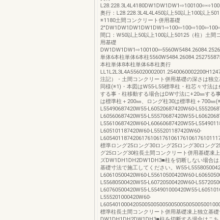
L28.228.3L4L4180DW1DW1DW1⇨100100⇦⇨100
奥行：L28.228.3L4L4L450以上50以上100以上50
※1180土間コンクリート併用基礎
2°DW1DW1DW1DW1DW1⇨100⇦100⇨100⇦100⇨
間口：W50以上50以上100以上50125（柱）土
用基礎
DW1DW1DW1⇨100100⇦5560W5484.26084.25
単体6本柱単体6本柱5560W5484.26084.252755
本柱単体8本柱単体6本柱奥行
LL1L2L3L4A556020002001.2540060002200H12473
注記）・土間コンクリート併用基礎の深さは独立
同様(※1)・本図はW55-L55標準柱・柱芯々寸法は
する事・柱移動する場合はDW寸法に+20㎜する事
は標準柱＋200㎜、ロング柱30は標準柱＋700㎜(※)
L55490687420W55-L60520687420W60-L5552068
L60560687420W55-L55570687420W55-L6062068
L55610687420W60-L60660687420W55-L5549011
L605101187420W60-L555201187420W60-
L605401187420617610617610617610617610111
標準ロング25ロング30ロング25ロング30ロング2
グ25ロング30柱長土間コンクリート併用基礎凍
ズDW1DH1DH2DW1DH3■柱を切断しない場合
基礎寸法で施工してください。W55-L55580500420
L60610500420W60-L55610500420W60-L6065050
L55680500420W55-L60720500420W60-L5572050
L60760500420W55-L554901000420W55-L605101
L555201000420W60-
L605401000420500500500500500500500500100
標準柱長土間コンクリート併用基礎凍上独立基礎
DW1DH1DH2DW1DH3■柱を切断する場合はこ