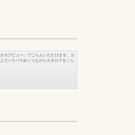
タログビュー」でごらんいただけます。カ
b上でパラパラめくりながらカタログをごら