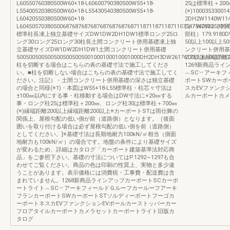
L60550760380500W60+18-L60600790380500W55+18-
25は標準柱＋20
L55400520380500W60+18-L55430540380500W55+18-
(※)1000353300
L60420550380500W60+18-
2DH2W1140W114
L60450570380500687687687687687687687687118711871187118754754753353354
口：WDW2（中
標準柱長凍上独立基礎サイズDW1DW2DH1DW1標準ロング25ロ
部柱）179.9180
ング30ロング25ロング30柱長土間コンクリート併用基礎凍上独
50以上100以上
立基礎サイズDW1DW2DH1DW1土間コンクリート併用基礎
ンクリート併用基礎2
5005005005005005005005001000100010001000DH2DH3DW261761761061061761
200以上縁端距離
柱を切断する場合はこちらの表の基礎寸法で施工してくださ
1269新商品ラ
い。■柱を切断しない場合はこちらの表の基礎寸法で施工してく
︵SC︶アーキフ
ださい。注記）・土間コンクリート併用基礎の深さは独立基礎
ポートSWカーポ
の場合と同様(※1)・本図はW55+18-L55標準柱・柱芯々寸法は
スカEVファンク
±100㎜以内にする事・柱移動する場合はDW寸法に+20㎜する
ルカーポートカメ
事・ロング柱25は標準柱＋200㎜、ロング柱30は標準柱＋700㎜
(※)縁端距離200以上縁端距離200以上※カーポートSTは雨仕舞の
関係上、屋根勾配の低い側が前（道路側）となります。［後面
囲いを取り付ける場合は必ず屋根勾配の低い側を前（道路側）
としてください。]※基礎寸法は長期地耐力100kN/㎡相当（側面
地耐力も100kN/㎡）の場合です。地盤の条件により基礎サイズ
が変わるため、詳細はカタログ「カーポート建築基準法対応商
品」をご参照下さい。基礎の寸法についてはP.1292∼1297も合
わせてご覧ください。商品の色は印刷の性質上、実物と多少違
うことがあります。表示価格には消費税・工事費・配送費は含
まれていません。1268新商品ラインアップカーポートSCカーポ
ートライト︵SC︶アーキフィールドＧルーフカールーフアーキ
フランカーポートSWカーポートSTソルディーポートフーゴカ
ーポートネスカEVファンクションEVポールカーストッパーカー
フロアタイルカーポートカメラセットカーポートライト旧版カ
タログ