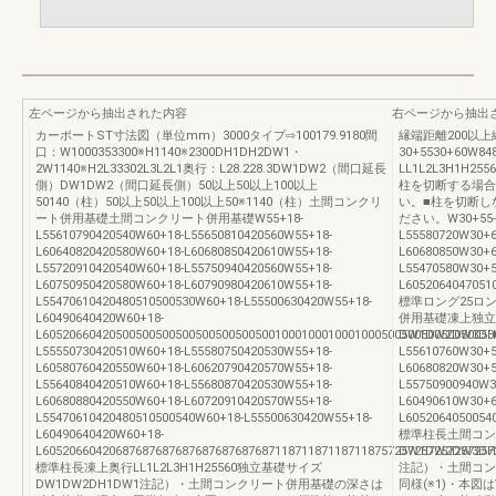
左ページから抽出された内容
右ページから抽出
カーポートST寸法図（単位mm）3000タイプ⇨100179.9180間
縁端距離200以上
口：W1000353300※H1140※2300DH1DH2DW1・
30+5530+60W84
2W1140※H2L33302L3L2L1奥行：L28.228.3DW1DW2（間口延長
LL1L2L3H1H25560
側）DW1DW2（間口延長側）50以上50以上100以上
柱を切断する場合
50140（柱）50以上50以上100以上50※1140（柱）土間コンクリ
い。■柱を切断し
ート併用基礎土間コンクリート併用基礎W55+18-
ださい。W30+55-L5
L55610790420540W60+18-L55650810420560W55+18-
L55580720W30+6
L60640820420580W60+18-L60680850420610W55+18-
L60680850W30+6
L55720910420540W60+18-L55750940420560W55+18-
L55470580W30+5
L60750950420580W60+18-L60790980420610W55+18-
L6052064047051
L55470610420480510500530W60+18-L55500630420W55+18-
標準ロング25ロン
L60490640420W60+18-
併用基礎凍上独立
L60520660420500500500500500500500500100010001000100050050050050050050
DW1DW2DW3DH1D
L55550730420510W60+18-L55580750420530W55+18-
L55610760W30+5
L60580760420550W60+18-L60620790420570W55+18-
L60680820W30+5
L55640840420510W60+18-L55680870420530W55+18-
L55750900940W3
L60680880420550W60+18-L60720910420570W55+18-
L60490610W30+6
L55470610420480510500540W60+18-L55500630420W55+18-
L6052064050054
L60490640420W60+18-
標準柱長土間コン
L60520660420687687687687687687687687118711871187118757257257257257257
DW1DW2DW3DH1D
標準柱長凍上奥行LL1L2L3H1H25560独立基礎サイズ
注記）・土間コン
DW1DW2DH1DW1注記）・土間コンクリート併用基礎の深さは
同様(※1)・本図は