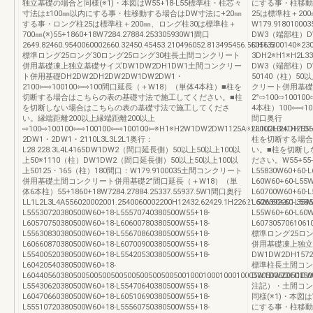
独立基礎の場合と同様(※1)・本図はW55+18-L55標準柱・柱芯々
にする事・柱移動
寸法は±100㎜以内にする事・柱移動する場合はDW寸法に+20㎜
25は標準柱＋20
する事・ロング柱25は標準柱＋200㎜、ロング柱30は標準柱＋
W179.918010
700㎜(※)55+1860+18W7284.27884.253305930W1間口
DW3（端部柱）D
2649.82460.9540060002660.32450.45453.210496052.813495456.56056.5
DH13300140※2
標準ロング25ロング30ロング25ロング30柱長土間コンクリート
3DH2※H1※H2L3
併用基礎凍上独立基礎サイズDW1DW2DH1DW1土間コンクリー
DW3（端部柱）D
ト併用基礎DH2DW2DH2DW2DW1DW2DW1・
50140（柱）50
2100⇦⇨100100⇦⇨100間口延長（＋W18）（単体4本柱）■柱を
クリート併用基礎
切断する場合はこちらの表の基礎寸法で施工してください。■柱
2°⇨100⇨1001
を切断しない場合はこちらの表の基礎寸法で施工してくださ
4本柱）100⇦⇨1005
い。縁端距離200以上縁端距離200以上
間口奥行
⇨100⇨100100⇦⇨100100⇦⇨100100⇦※H1※H2W1DW2DW1125A※2300DH2ADH1
LL1L2L3H1H25560
2DW1・2DW1・2110L3L3L2L1奥行：
柱を切断する場合
L28.228.3L4L4165DW1DW2（間口延長側）50以上50以上100以
い。■柱を切断し
上50※1110（柱）DW1DW2（間口延長側）50以上50以上100以
ださい。W55+55-L5
上50125・165（柱）180間口：W179.9100035土間コンクリート
L55830W60+60-L
併用基礎土間コンクリート併用基礎2°間口延長（＋W18）（単
L60W60+60-L55W
体6本柱）55+1860+18W7284.27884.25337.55937.5W1間口奥行
L60700W60+60-L
LL1L2L3L4A556020002001.2540060002200H12432.62429.1H22621.526392201.35453
L60W60+60-L55W
L55530720380500W60+18-L55570740380500W55+18-
L55W60+60-L60W
L60570750380500W60+18-L60600780380500W55+18-
L6073057061061
L55630830380500W60+18-L55670860380500W55+18-
標準ロング25ロン
L60660870380500W60+18-L60700900380500W55+18-
併用基礎凍上独立
L55400520380500W60+18-L55420530380500W55+18-
DW1DW2DH157257
L60420540380500W60+18-
標準柱長土間コン
L60440560380500500500500500500500500500100010001000100050050050050050
DW1DW2DH1DW15
L55430620380500W60+18-L55470640380500W55+18-
注記）・土間コン
L60470660380500W60+18-L60510690380500W55+18-
同様(※1)・本図は
L55510720380500W60+18-L55560750380500W55+18-
にする事・柱移動