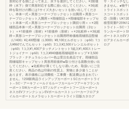
形対応する側によって水上、水下を選択してください。※2前後
サ・スイッチなし¥
枠（水下）側で異形対応する際に拾い出してください。※3化粧
きません。●物干
枠を取付けの際には1サイズ大きいセットを拾い出してくださ
トライトスポットラ
い。本体一式＋異形コーナーブロックセット出隅用＋異形コー
スコートスポット
ナーブロックセット入隅用＋※雨樋部品＋※雨樋端部キャップセ
②（別冊）UK120
ット本体一式＋異形コーナーブロックセット隅切り用＋＋※2雨
積雪荷重P.259
樋部品本体一式＋異形コーナーブロックセット出隅用（2セッ
トライト︵SC︶
ト）＋※1前後枠（形材）※1前後枠（形材）＋※2化粧枠＋※3化粧
ランカーポートS
枠＋異形コーナーブロックセット出隅用呼称価格雨樋部品堅樋
ポートネスカEV
（L1400）¥2,400堅樋（L3000）¥8,100エルボセット（φ60）1コ
ロアタイルカーポ
入¥860でんでんセット（φ60）3コ入¥2,500ドレンエルボセット
ログ
（φ60）1コ入¥1,400アタッチメントセット1組入¥1,400ストレー
トジョイナー（φ60）1コ入¥840価格雨樋端部キャップ￥3,500
ブラック・ナチュラルシルバー色は受注生産品です。雨樋部品
雨樋端部キャップセット異形用前後枠●取り付ける面数分拾い出
してください。●化粧枠が薄くてしなり易いため、取扱いにご注
意ください。商品の色は印刷の性質上、実物と多少違うことが
あります。表示価格には消費税・工事費・配送費は含まれてい
ません。1258新商品ラインアップカーポートSCカーポートライ
ト︵SC︶アーキフィールドＧルーフカールーフアーキフランカ
ーポートSWカーポートSTソルディーポートフーゴカーポート
ネスカEVファンクションEVポールカーストッパーカーフロアタ
イルカーポートカメラセットカーポートライト旧版カタログ