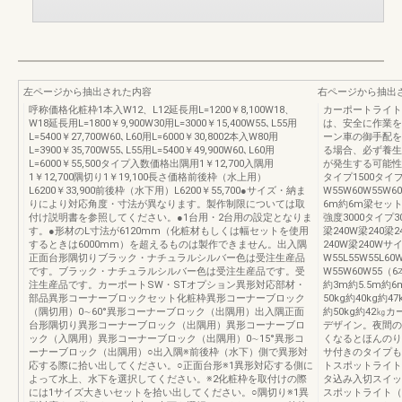
左ページから抽出された内容
右ページから抽出
呼称価格化粧枠1本入W12、L12延長用L=1200￥8,100W18、
カーポートライト
W18延長用L=1800￥9,900W30用L=3000￥15,400W55､L55用
は、安全に作業を
L=5400￥27,700W60､L60用L=6000￥30,8002本入W80用
ーン車の御手配を
L=3900￥35,700W55､L55用L=5400￥49,900W60､L60用
る場合、必ず養生
L=6000￥55,500タイプ入数価格出隅用1￥12,700入隅用
が発生する可能性
1￥12,700隅切り1￥19,100長さ価格前後枠（水上用）
タイプ1500タイプ
L6200￥33,900前後枠（水下用）L6200￥55,700●サイズ・納ま
W55W60W55W
りにより対応角度・寸法が異なります。製作制限については取
6m約6m梁セット重
付け説明書を参照してください。●1台用・2台用の設定となりま
強度3000タイプ3
す。●形材のL寸法が6120mm（化粧材もしくは幅セットを使用
梁240W梁240梁2
するときは6000mm）を超えるものは製作できません。出入隅
240W梁240W
正面台形隅切りブラック・ナチュラルシルバー色は受注生産品
W55L55W55L6
です。ブラック・ナチュラルシルバー色は受注生産品です。受
W55W60W55（
注生産品です。カーポートSW・STオプション異形対応部材・
約3m約5.5m約6
部品異形コーナーブロックセット化粧枠異形コーナーブロック
50kg約40kg約47
（隅切用）0∼60°異形コーナーブロック（出隅用）出入隅正面
約50kg約42
台形隅切り異形コーナーブロック（出隅用）異形コーナーブロ
デザイン。夜間の
ック（入隅用）異形コーナーブロック（出隅用）0∼15°異形コ
くなるとほんのり
ーナーブロック（出隅用）○出入隅※前後枠（水下）側で異形対
サ付きのタイプも
応する際に拾い出してください。○正面台形※1異形対応する側に
トスポットライト人
よって水上、水下を選択してください。※2化粧枠を取付けの際
タ込み入切スイッチ付
には1サイズ大きいセットを拾い出してください。○隅切り※1異
スポットライト（SP