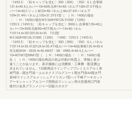
〈1693.5〉〔柱キャップを含む〕300［300］〈350〉G.L.合掌框
131.6×40.4上カバー10×40吊元枠14×40パネル下100×37.6下桟カ
バー14×40スリット材23×90パネル上96×37.6中パネル下
109×31.4中パネル上105×31.2YS1型［ ］H：1400の場合
〈 〉H：1600の場合W3.560H90126.51000［1200］
1293.5［1493.5］〔柱キャップを含む〕300G.L.合掌框135×40上
カバー10×40吊元框85×40下桟カバー14×40パネル
110114.6×35120124.6×35 TS2型
W3.560H90126.51000［1200］〈1400〉1293.5［1493.5］
〈1693.5〉〔柱キャップを含む〕300［300］〈350〉G.L.パネル
110114.6×35.4120124.6×35.4下桟カバー14×40合掌框135.4×40.4
吊元框W04・0535.4×40.4W07・08・0985.4×40.4上カバー
10×40TM1型MM1型［ ］H：1400の場合〈 〉H：1600の場
合［ ］H：1400の場合商品の色は印刷の性質上、実物と多少
違うことがあります。表示価格には消費税・工事費・配送費は
含まれていません。122新商品ラインアッププレミエスアルミ形
材門扉︵開き門扉︶エルネクスプログコート開き門扉AA開き門
扉ABライシスアルメッシュアメリカン1型ハイ千峰アーキカット
アーキシャットアルコーブ用商品マンション用大型通用口門扉
後付け金具グランメジャー旧版カタログ