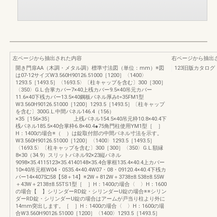
左ページから抽出された内容
右ページから抽出
開き門扉AA（木調・メタル調）標準寸法図（単位：mm）※図
123旧版カタログ
は07-12サイズW3.560H90126.51000［1200］〈1400〉
1293.5［1493.5］〈1693.5〉〔柱キャップを含む〕300［300］
〈350〉G.L.合掌カバー7×40上桟カバー9.5×40吊元カバー
11.6×40下桟カバー13.5×40鋼板パネル厚みt=35FM1型
W3.560H90126.51000［1200］1293.5［1493.5］〔柱キャップ
を含む〕300G.L.中間パネル146.4（156）
×35［156×35］ 上桟パネル154.5×40吊元枠10.8×40.4下
桟パネル185.5×40合掌枠6.8×40.4●75角門柱使用YM1型［ ］
H：1400の場合※（ ）は錠取付部の中間パネル寸法を示す。
W3.560H90126.51000［1200］〈1400〉1293.5［1493.5］
〈1693.5〉〔柱キャップを含む〕300［300］〈350〉G.L.額縁
8×30（34.9）スリットパネル92×23縦パネル
9098×35.4115123×35.4140148×35.4合掌框135.4×40.4上カバー
10×40吊元框W04・0535.4×40.4W07・08・09120.4×40.4下桟カ
バー14×4075□58【58＋14】※2W＋812W＋3738±8.538±8.55W
＋43W＋2138±8.55TS1型［ ］H：1400の場合〈 〉H：1600
の場合【 】シリンダーRD錠・シリンダーU錠の場合※※シリン
ダーRD錠・シリンダーU錠の場合はアームが戸当り柱より外に
14mm突出します。［ ］H：1400の場合〈 〉H：1600の場
合W3.560H90126.51000［1200］〈1400〉1293.5［1493.5］