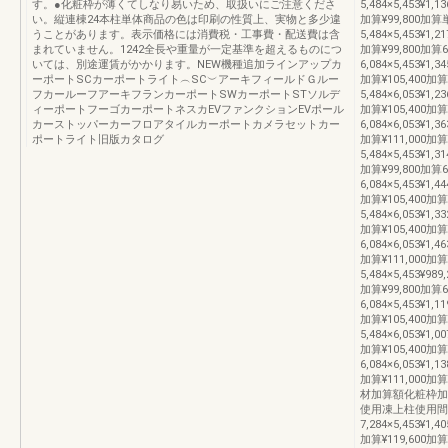
す。●化粧枠が薄くてしなり易いため、取扱いにご注意くださ
5,484×5,453¥1,13
い。縦連棟24本柱単体商品の色は印刷の性質上、実物と多少違
加算¥99,800加算
うことがあります。表示価格には消費税・工事費・配送費は含
5,484×5,453¥1,21
まれていません。1242全長や重量が一定基準を超えるものにつ
加算¥99,800加算6
いては、別途運賃がかかります。NEW機種追加ラインアップカ
6,084×5,453¥1,34
ーポートSCカーポートライト︵SC︶アーキフィールドＧルー
加算¥105,400加算
フカールーフアーキフランカーポートSWカーポートSTソルデ
5,484×6,053¥1,23
ィーポートフーゴカーポートネスカEVファンクションEVポール
加算¥105,400加算
カーストッパーカーフロアタイルカーポートカメラセットカー
6,084×6,053¥1,36
ポートライト旧版カタログ
加算¥111,000加
5,484×5,453¥1,31
加算¥99,800加算6
6,084×5,453¥1,44
加算¥105,400加算
5,484×6,053¥1,33
加算¥105,400加算
6,084×6,053¥1,46
加算¥111,000
5,484×5,453¥989,
加算¥99,800加算6
6,084×5,453¥1,11
加算¥105,400加算
5,484×6,053¥1,00
加算¥105,400加算
6,084×6,053¥1,13
加算¥111,00
材加算額化粧枠加
使用凍上柱使用間口
7,284×5,453¥1,40
加算¥119,600加算