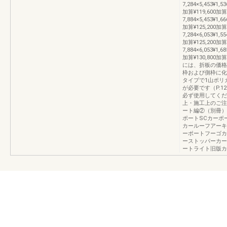
7,284×5,453¥1,53
加算¥119,600加算
7,884×5,453¥1,66
加算¥125,200加算
7,284×6,053¥1,55
加算¥125,200加算
7,884×6,053¥1,68
加算¥130,80
には、折板の価格
枠および側枠に化
タイプで1山ポリ
が必要です（P.1
必ず使用してくだ
上・施工上のご注意
ート編②（別冊）UK
ポートSCカーポ
カールーフアーキ
ーポートフーゴカ
ーストッパーカー
ートライト旧版カ