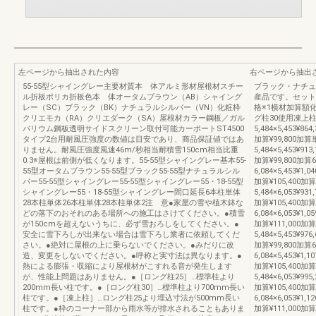
左ページから抽出された内容
右ページから抽出
55-55型シャイングレー主要材質本 体アルミ形材屋根材スチー
ブラック・ナチュ
ル折板ポリカ折板色本 体オータムブラウン（AB）シャイング
産品です。セット
レー（SC）ブラック（BK）ナチュラルシルバー（VN）化粧枠
格※1横材加算額
クリエモカ（RA）クリエダーク（SA）屋根材カラー鋼板／ガル
グ柱30使用凍上柱
バリウム鋼板透明サイドスクリーン取付可能カーポートST4500
5,484×5,453¥864,
タイプ2台用耐風圧強度の数値は目安であり、商品保証値ではあ
加算¥99,800加算
りません。耐風圧強度風速46m/秒相当耐積雪150cm相当比重
5,484×5,453¥913,
0.3※屋根は前側が低くなります。55-55型シャイングレー基本55-
加算¥99,800加算6
55型オータムブラウン55-55型ブラック55-55型ナチュラルシル
6,084×5,453¥1,04
バー55-55型シャイングレー55-55型シャイングレー55・18-55型
加算¥105,400加算
シャイングレー55・18-55型シャイングレー間口延長6本柱単体
5,484×6,053¥931,
28本柱単体26本柱単体28本柱単体2注 意●家屋の雪や植木鉢な
加算¥105,400加算
どの落下のおそれのある場所への施工はさけてください。●積雪
6,084×6,053¥1,05
が150cmを超えないうちに、必ず雪おろしをしてください。●
加算¥111,000加
安全に雪下ろしが出来ない場合は雪下ろし業者に依頼してくだ
5,484×5,453¥976,
さい。●絶対に屋根の上に乗らないでください。●みだりに改
加算¥99,800加算6
造、変更をしないでください。●呼称と実寸法は異なります。●
6,084×5,453¥1,10
熱による膨張・収縮により屋根材がこすれる音が発生します
加算¥105,400加算
が、性能上問題はありません。●［ロング柱25］…標準柱より
5,484×6,053¥995,
200mm長い柱です。●［ロング柱30］…標準柱より700mm長い
加算¥105,400加算
柱です。●［凍上柱］…ロング柱25より埋込寸法が500mm長い
6,084×6,053¥1,12
柱です。●枠のコーナー部から雨水等が排水されることもありま
加算¥111,000