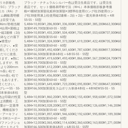
リカ折板色
ブラック・ナチュラルシルバー色は受注生産品です。は受注生
SC）ブラック
産品です。セット価格表呼称寸法（W×L）本体価格折板参考価
モカ（RA）ク
格※1横材加算額化粧枠加算額※2標準柱使用ロング柱25使用ロン
ウム鋼板透明横
グ柱30使用凍上柱使用縦2連棟︵2台＋2台︶遮光単体4本柱＋4本
は目安であ
55-55・55型
6m/秒相当耐
5,484×10,855¥1,286,800¥1,336,000¥1,582,000¥1,385,200¥663,300¥60,600
プ4台用※屋根は
加算¥149,700加算60-55・55型
ー縦2連棟（2台
6,084×10,855¥1,455,200¥1,504,400¥1,750,400¥1,553,600¥737,000¥60,600
木鉢などの落下
加算¥155,300加算55-60・60型
●積雪が
5,484×12,055¥1,324,000¥1,373,200¥1,619,200¥1,422,400¥735,300¥60,600
ください。●安
加算¥160,900加算60-60・60型
頼してくださ
6,084×12,055¥1,492,400¥1,541,600¥1,787,600¥1,590,800¥817,000¥60,600
みだりに改造、
加算¥166,500加算単体6本柱＋6本55-55・55型
ります。●熱に
5,484×10,855¥1,419,600¥1,493,400¥1,866,000¥1,567,200¥524,700¥79,000
しますが、性
加算¥149,700加算60-55・55型
より200mm
6,084×10,855¥1,612,200¥1,686,000¥2,058,600¥1,759,800¥583,000¥79,000
mm長い柱で
加算¥155,300加算55-60・60型
0mm長い柱で
5,484×12,055¥1,456,800¥1,530,600¥1,903,200¥1,604,400¥582,300¥82,000
ともあります。
加算¥160,900加算60-60・60型
意ください。
6,084×12,055¥1,649,400¥1,723,200¥2,095,800¥1,797,000¥647,000¥82,000
グレー55・55-
加算¥166,500加算採光３山ポリカ単体4本柱＋4本NEW55-55・55
2本単体6本柱
型
の色は印刷の性質
5,484×10,855¥1,860,200¥1,909,400¥2,155,400¥1,958,600¥1,072,500¥60,60
は消費税・工
加算¥149,700加算60-55・55型
重量が一定基準
6,084×10,855¥2,028,200¥2,077,400¥2,323,400¥2,126,600¥1,146,200¥60,60
。機種追加ラ
加算¥155,300加算55-60・60型
︶アーキフィ
5,484×12,055¥1,897,400¥1,946,600¥2,192,600¥1,995,800¥1,189,300¥60,60
トSWカーポー
加算¥160,900加算60-60・60型
Vファンクショ
6,084×12,055¥2,065,400¥2,114,600¥2,360,600¥2,163,800¥1,271,000¥60,60
ーポートカメラ
加算¥166,500加算単体6本柱＋6本55-55・55型