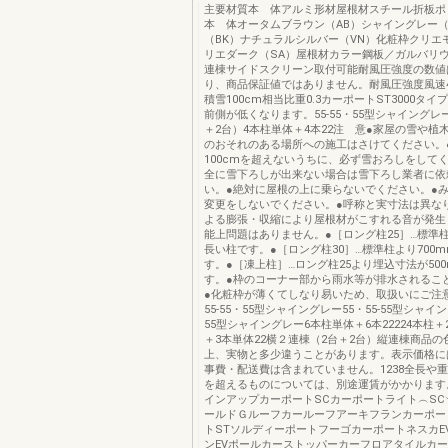
主要材質本 体アルミ形材屋根材スチール折板ポ
本 体オータムブラウン（AB）シャイングレー（
（BK）ナチュラルシルバー（VN）化粧枠クリエ
リエダーク（SA）屋根材カラー鋼板／ガルバリ
連棟サイドスクリーン取付可能耐風圧強度の数値
り、商品保証値ではありません。耐風圧強度風速4
積雪100cm相当比重0.3カーポートST3000タイ
前側が低くなります。55-55・55型シャイングレ
＋2台）4本柱単体＋4本22注 意●家屋の雪や植
のおそれのある場所への施工はさけてください。
100cmを超えないうちに、必ず雪おろしをして
全に雪下ろしが出来ない場合は雪下ろし業者に依
い。●絶対に屋根の上に乗らないでください。●
変更をしないでください。●呼称と実寸法は異な
よる膨張・収縮により屋根材がこすれる音が発生
能上問題はありません。●［ロング柱25］…標準柱
長い柱です。●［ロング柱30］…標準柱より700
す。●［凍上柱］…ロング柱25より埋込寸法が50
す。●枠のコーナー部から雨水等が排水されるこ
●化粧枠が薄くてしなり易いため、取扱いにご注
55-55・55型シャイングレー55・55-55型シャイン
55型シャイングレー6本柱単体＋6本22224本柱＋
＋3本単体22横２連棟（2台＋2台）縦連棟商品
上、実物と多少違うことがあります。表示価格に
事費・配送費は含まれていません。1238全長や
を超えるものについては、別途運賃がかかります
インアップカーポートSCカーポートライト︵SC
ールドＧルーフカールーフアーキフランカーポー
トSTソルディーポートフーゴカーポートネスカE
ンEVポールカーストッパーカーフロアタイルカ