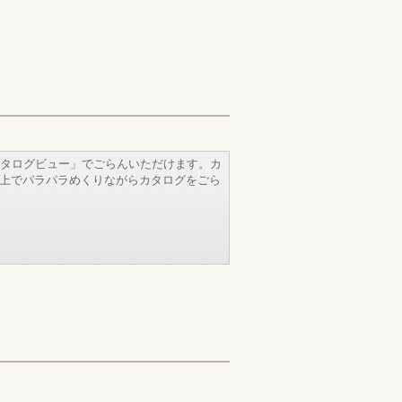
タログビュー」でごらんいただけます。カ
b上でパラパラめくりながらカタログをごら