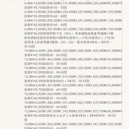
5,484×10,855¥2,058,000¥2,131,800¥2,504,400¥2,205,600¥995,500¥79,000
加算¥149,700加算60-55・55型
6,084×10,855¥2,250,600¥2,324,400¥2,697,000¥2,398,200¥1,053,800¥79,00
加算¥155,300加算55-60・60型
5,484×12,055¥2,095,200¥2,169,000¥2,541,600¥2,242,800¥1,104,300¥82,00
加算¥160,900加算60-60・60型
6,084×12,055¥2,287,800¥2,361,600¥2,734,200¥2,435,400¥1,169,000¥82,00
加算¥166,500加算呼称寸法（W×L）本体価格折板参考価格※1横
材加算額化粧枠加算額※2標準柱使用ロング柱25使用ロング柱30
使用凍上柱使用横2連棟︵2台＋2台︶遮光単体4本柱＋2本55・
55-55型
10,884×5,453¥1,286,900¥1,323,900¥1,508,300¥1,409,900¥651,600¥40,400
加算¥149,700加算60・60-55型
12,084×5,453¥1,463,900¥1,500,900¥1,685,300¥1,586,900¥724,000¥40,400
加算¥160,900加算55・55-60型
10,884×6,053¥1,305,500¥1,342,500¥1,526,900¥1,428,500¥723,600¥40,400
加算¥155,300加算60・60-60型
12,084×6,053¥1,482,500¥1,519,500¥1,703,900¥1,605,500¥804,000¥40,400
加算¥166,500加算単体6本柱＋3本55・55-55型
10,884×5,453¥1,467,800¥1,523,000¥1,804,100¥1,652,300¥514,800¥47,400
加算¥149,700加算60・60-55型
12,084×5,453¥1,669,000¥1,724,200¥2,005,300¥1,853,500¥572,000¥47,400
加算¥160,900加算55・55-60型
10,884×6,053¥1,486,400¥1,541,600¥1,822,700¥1,670,900¥572,400¥49,200
加算¥155,300加算60・60-60型
12,084×6,053¥1,687,600¥1,742,800¥2,023,900¥1,872,100¥636,000¥49,200
加算¥166,500加算採光３山ポリカ単体4本柱＋2本NEW55・55-55
型
10,884×5,453¥1,824,500¥1,861,500¥2,045,900¥1,947,500¥1,053,200¥40,40
加算¥149,700加算60・60-55型