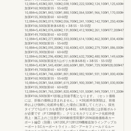
12,084×5,453¥2,001,100¥2,038,100¥2,222,500¥2,124,100¥1,125,600¥40,40
加算¥160,900加算55・55-60型
10,884×6,053¥1,843,100¥1,880,100¥2,064,500¥1,966,100¥1,170,000¥40,40
加算¥155,300加算60・60-60型
12,084×6,053¥2,019,700¥2,056,700¥2,241,100¥2,142,700¥1,250,400¥40,40
加算¥166,500加算単体6本柱＋3本55・55-55型
10,884×5,453¥2,076,600¥2,131,800¥2,412,900¥2,261,100¥977,200¥47,400
加算¥149,700加算60・60-55型
12,084×5,453¥2,277,800¥2,333,000¥2,614,100¥2,462,300¥1,034,400¥47,40
加算¥160,900加算55・55-60型
10,884×6,053¥2,095,200¥2,150,400¥2,431,500¥2,279,700¥1,086,000¥49,20
加算¥155,300加算60・60-60型
12,084×6,053¥2,296,400¥2,351,600¥2,632,700¥2,480,900¥1,149,600¥49,20
加算¥166,500加算採光1山ポリカ単体6本柱＋3本55・55-55型
10,884×5,453¥1,545,400¥1,600,600¥1,881,700¥1,729,900¥928,000¥47,400
加算¥149,700加算60・60-55型
12,084×5,453¥1,746,600¥1,801,800¥2,082,900¥1,931,100¥1,000,400¥47,40
加算¥160,900加算55・55-60型
10,884×6,053¥1,564,000¥1,619,200¥1,900,300¥1,748,500¥1,030,800¥49,20
加算¥155,300加算60・60-60型
12,084×6,053¥1,765,200¥1,820,400¥2,101,500¥1,949,700¥1,111,200¥49,20
加算¥166,500加算※1折板は別途手配となります。（セット価格
には、折板の価格は含まれません。）※2化粧枠加算額は、前後
枠および側枠に化粧枠を配した場合に加算してください。採光
タイプで1山ポリカを使用する4本柱、6本柱仕様には折板ボルト
が必要です（P.1288参照）。クリエモカクリエダーク化粧枠使
用上・施工上のご注意P.2595耐積雪荷重P.2596規格価格表カー
ポート編②（別冊）UK1200_P.1281239機種追加ラインアップカ
ーポートSCカーポートライト︵SC︶アーキフィールドＧルー