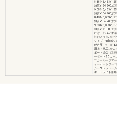
8,484×5,453¥1,25
加算¥130,600加算
9,084×5,453¥1,35
加算¥136,200加算
8,484×6,053¥1,27
加算¥136,200加算
9,084×6,053¥1,37
加算¥141,80
には、折板の価格
枠および側枠に化
タイプで1山ポリ
が必要です（P.
用上・施工上のご注
ポート編②（別冊）U
ーポートSCカー
フカールーフアー
ィーポートフーゴ
カーストッパーカ
ポートライト旧版