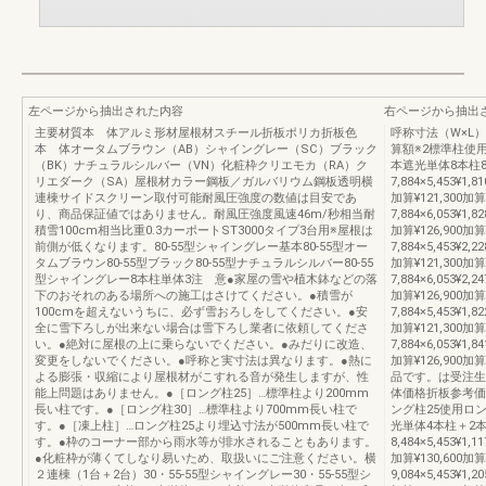
左ページから抽出された内容
右ページから抽出
主要材質本 体アルミ形材屋根材スチール折板ポリカ折板色
呼称寸法（W×L
本 体オータムブラウン（AB）シャイングレー（SC）ブラック
算額※2標準柱使
（BK）ナチュラルシルバー（VN）化粧枠クリエモカ（RA）ク
本遮光単体8本柱80
リエダーク（SA）屋根材カラー鋼板／ガルバリウム鋼板透明横
7,884×5,453¥1,81
連棟サイドスクリーン取付可能耐風圧強度の数値は目安であ
加算¥121,300加算
り、商品保証値ではありません。耐風圧強度風速46m/秒相当耐
7,884×6,053¥1,82
積雪100cm相当比重0.3カーポートST3000タイプ3台用※屋根は
加算¥126,900
前側が低くなります。80-55型シャイングレー基本80-55型オー
7,884×5,453¥2,22
タムブラウン80-55型ブラック80-55型ナチュラルシルバー80-55
加算¥121,300加算
型シャイングレー8本柱単体3注 意●家屋の雪や植木鉢などの落
7,884×6,053¥2,24
下のおそれのある場所への施工はさけてください。●積雪が
加算¥126,900
100cmを超えないうちに、必ず雪おろしをしてください。●安
7,884×5,453¥1,82
全に雪下ろしが出来ない場合は雪下ろし業者に依頼してくださ
加算¥121,300加算
い。●絶対に屋根の上に乗らないでください。●みだりに改造、
7,884×6,053¥1,84
変更をしないでください。●呼称と実寸法は異なります。●熱に
加算¥126,90
よる膨張・収縮により屋根材がこすれる音が発生しますが、性
品です。は受注生
能上問題はありません。●［ロング柱25］…標準柱より200mm
体価格折板参考価
長い柱です。●［ロング柱30］…標準柱より700mm長い柱で
ング柱25使用ロ
す。●［凍上柱］…ロング柱25より埋込寸法が500mm長い柱で
光単体4本柱＋2本3
す。●枠のコーナー部から雨水等が排水されることもあります。
8,484×5,453¥1,11
●化粧枠が薄くてしなり易いため、取扱いにご注意ください。横
加算¥130,600加算
２連棟（1台＋2台）30・55-55型シャイングレー30・55-55型シ
9,084×5,453¥1,20