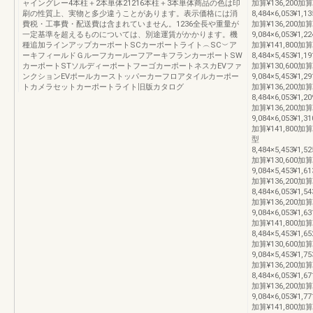
ャイングレー4本柱＋2本単体21216本柱＋3本単体商品の色は印
加算¥136,200加算
刷の性質上、実物と多少違うことがあります。表示価格には消
8,484×6,053¥1,13
費税・工事費・配送費は含まれていません。1236全長や重量が
加算¥136,200加算
一定基準を超えるものについては、別途運賃がかかります。機
9,084×6,053¥1,22
種追加ラインアップカーポートSCカーポートライト︵SC︶ア
加算¥141,800加
ーキフィールドＧルーフカールーフアーキフランカーポートSW
8,484×5,453¥1,19
カーポートSTソルディーポートフーゴカーポートネスカEVファ
加算¥130,600加算
ンクションEVポールカーストッパーカーフロアタイルカーポー
9,084×5,453¥1,29
トカメラセットカーポートライト旧版カタログ
加算¥136,200加算
8,484×6,053¥1,20
加算¥136,200加算
9,084×6,053¥1,31
加算¥141,800
型
8,484×5,453¥1,52
加算¥130,600加算
9,084×5,453¥1,61
加算¥136,200加算
8,484×6,053¥1,54
加算¥136,200加算
9,084×6,053¥1,63
加算¥141,800加
8,484×5,453¥1,65
加算¥130,600加算
9,084×5,453¥1,75
加算¥136,200加算
8,484×6,053¥1,67
加算¥136,200加算
9,084×6,053¥1,77
加算¥141,800