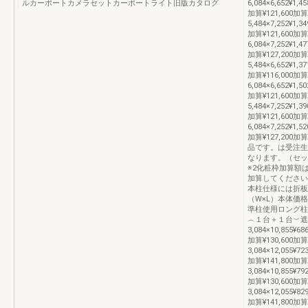
ルカーポートカメラセットカーポートライト旧版カタログ
6,084×6,652¥1,45
加算¥121,600加算
5,484×7,252¥1,34
加算¥121,600加算
6,084×7,252¥1,47
加算¥127,200加
5,484×6,652¥1,37
加算¥116,000加算
6,084×6,652¥1,50
加算¥121,600加算
5,484×7,252¥1,39
加算¥121,600加算
6,084×7,252¥1,52
加算¥127,20
品です。は受注生
なります。（セッ
※2化粧枠加算額
加算してください
本柱仕様には折板
（W×L）本体価
準柱使用ロング柱
︵１台＋１台︶遮光
3,084×10,855¥686
加算¥130,600加算
3,084×12,055¥723
加算¥141,800加
3,084×10,855¥792
加算¥130,600加算
3,084×12,055¥829
加算¥141,800