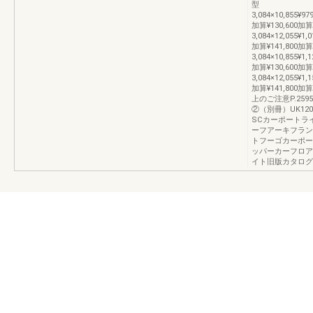
型
3,084×10,855¥979
加算¥130,600加算
3,084×12,055¥1,0
加算¥141,800加
3,084×10,855¥1,1
加算¥130,600加算
3,084×12,055¥1,1
加算¥141,80
上のご注意P.25
②（別冊）UK120
SCカーポートラ
ーフアーキフラン
トフーゴカーポー
ッパーカーフロア
イト旧版カタログ