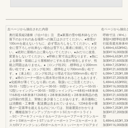
左ページから抽出された内容
右ページから抽出
奥行延長縦2連棟（1台+1台）注 意●家屋の雪や植木鉢などの
呼称寸法（W×L
落下のおそれのある場所への施工はさけてください。●積雪が
算額※2標準柱使
100cmを超えないうちに、必ず雪おろしをしてください。●安
行延長遮光単体4本
全に雪下ろしが出来ない場合は雪下ろし業者に依頼してくださ
5,484×6,652¥942,
い。●絶対に屋根の上に乗らないでください。●みだりに改造、
加算¥116,000加算
変更をしないでください。●呼称と実寸法は異なります。●熱に
6,084×6,652¥1,07
よる膨張・収縮により屋根材がこすれる音が発生しますが、性
加算¥121,600加算
能上問題はありません。●［ロング柱25］…標準柱より200mm
5,484×7,252¥961,
長い柱です。●［ロング柱30］…標準柱より700mm長い柱で
加算¥121,600加算
す。●［凍上柱］…ロング柱25より埋込寸法が500mm長い柱で
6,084×7,252¥1,08
す。●枠のコーナー部から雨水等が排水されることもあります。
加算¥127,200加
●化粧枠が薄くてしなり易いため、取扱いにご注意ください。
5,484×6,652¥950,
55-55・12型シャイングレー30-55・55型シャイングレー55-55・
加算¥116,000加算
12型シャイングレー30-55・55型シャイングレー4本柱+4本単体
6,084×6,652¥1,08
116本柱+6本単体1124本柱＋2本単体26本柱＋2本単体商品の色
加算¥121,600加算
は印刷の性質上、実物と多少違うことがあります。表示価格に
5,484×7,252¥968,
は消費税・工事費・配送費は含まれていません。1234全長や重
加算¥121,600加算
量が一定基準を超えるものについては、別途運賃がかかりま
6,084×7,252¥1,09
す。機種追加ラインアップカーポートSCカーポートライト
加算¥127,200
︵SC︶アーキフィールドＧルーフカールーフアーキフランカー
型
ポートSWカーポートSTソルディーポートフーゴカーポートネ
5,484×6,652¥1,33
スカEVファンクションEVポールカーストッパーカーフロアタイ
加算¥116,000加算