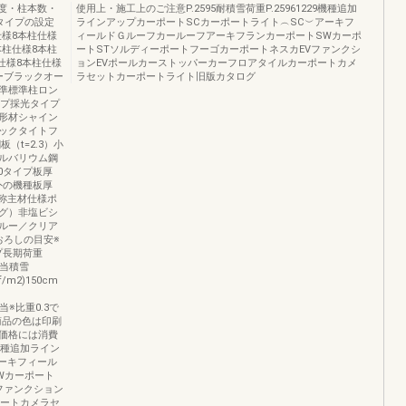
度・柱本数・
使用上・施工上のご注意P.2595耐積雪荷重P.25961229機種追加
タイプの設定
ラインアップカーポートSCカーポートライト︵SC︶アーキフ
仕様8本柱仕様
ィールドＧルーフカールーフアーキフランカーポートSWカーポ
本柱仕様8本柱
ートSTソルディーポートフーゴカーポートネスカEVファンクシ
仕様8本柱仕様
ョンEVポールカーストッパーカーフロアタイルカーポートカメ
ーブラックオー
ラセットカーポートライト旧版カタログ
準標準柱ロン
イプ採光タイプ
形材シャイン
ックタイトフ
（t=2.3）小
ルバリウム鋼
00タイプ板厚
以外の機種板厚
名称主材仕様ポ
グ）非塩ビシ
ルー／クリア
おろしの目安※
プ長期荷重
秒相当積雪
/m2)150cm
相当※比重0.3で
商品の色は印刷
価格には消費
機種追加ライン
ーキフィール
Wカーポート
ファンクション
ポートカメラセ