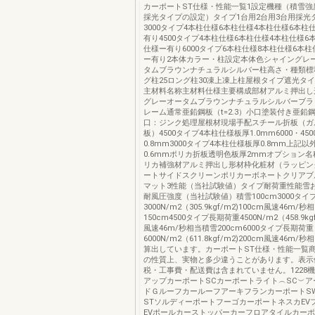
カーポートST仕様・性能一覧1設定機種（積雪強
採光タイプの設定）タイプ1台用2台用3台用採光
3000タイプ4本柱仕様6本柱仕様4本柱仕様6本柱
有り4500タイプ4本柱仕様6本柱仕様4本柱仕様6
仕様ー有り6000タイプ6本柱仕様8本柱仕様6本柱
ー有り2本体カラー・柱設定本体色シャイングレ
タムブラウンナチュラルシルバー柱高さ・種類標
グ柱25ロング柱30凍上凍上柱屋根タイプ遮光タ
主材料名称主材料仕様主要構成部材アルミ押出し
グレーオータムブラウンナチュラルシルバーブラ
レーム通常亜鉛鋼板（t=2.3）小口塗装付き亜鉛鋼板
口：ジンク処理屋根材現場手配スチール折板（ガ
板）4500タイプ4本柱仕様板厚1.0mm6000・45
0.8mm3000タイプ4本柱仕様板厚0.8mm上記
0.6mmポリカ折板透明色板厚2mmオプション
リカ補強材アルミ押出し形材枠化粧材（ラッピン
ートサイドスクリーンポリカーボネートクリアブ
マット3性能（当社試験値）タイプ耐荷重性能雪
耐風圧強度（当社試験値）積雪100cm3000タイ
3000N/m2（305.9kgf/m2)100cm風速46m/
150cm4500タイプ長期荷重4500N/m2（458.9kgf
風速46m/秒相当積雪200cm6000タイプ長期荷重
6000N/m2（611.8kgf/m2)200cm風速46m/秒
算出しています。カーポートST仕様・性能一覧
の性質上、実物と多少違うことがあります。表示
税・工事費・配送費は含まれていません。1228
アップカーポートSCカーポートライト︵SC︶ア
ドＧルーフカールーフアーキフランカーポートS
STソルディーポートフーゴカーポートネスカEV
EVポールカーストッパーカーフロアタイルカー