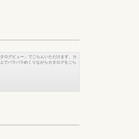
タログビュー」でごらんいただけます。カ
b上でパラパラめくりながらカタログをごら