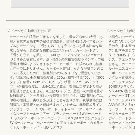
左ページから抽出された内容
右ページから抽出
カーポートST｢雪から守る」を美しく。最大200cmの大雪にも
木調色のコーディ
耐える業界最高水準の耐積雪強度を。住宅外観に調和するシン
きな門”のような
プルなデザインを。“雪から暮らしを守る”という基本性能を追
手の良い柱本数の少
求しながら、直線的な機能美にこだわった、カーポートST。
プ）四季を通じて
「雪から守る」を美しく。LIXILが、ワンランク上のファサード
ST：3000タイ
づくりをご提案します。選べる3つの耐積雪強度ラインアップ積
ンス：フェンスA
雪量は地域によってさまざまで、カーポートに求められる強度
しさを。カーポート
も均一ではありません。カーポートSTは、そんな地域ごとのニ
ルバーエスコート
ーズに応えるために、強度別に3つのタイプをご用意していま
ーポールライトカー
す。\雪に強い!/耐積雪強度最大200cm相当※積雪100cm（3000
ングレー化粧枠：
タイプ）積雪200cm（6000タイプ）積雪150cm（4500タイ
ドア：ジエスタ2D
プ）※耐積雪強度は、比重0.3にて算出 数値は目安であり商品
80-55型ブラ
保証値ではありません。※上記3タイプは、屋根への積雪荷重が
ンスAAYR1型玄
長時間続くことを考慮した長期荷重設計です。1224商品の色は
カーポートST：4
印刷の性質上、実物と多少違うことがあります。表示価格には
ス：フェンスAA
消費税・工事費・配送費は含まれていません。機種追加ライン
AAMM1型ブリュ
アップカーポートSCカーポートライト︵SC︶アーキフィール
カーポートSCカ
ドＧルーフカールーフアーキフランカーポートSWカーポート
ーフカールーフア
STソルディーポートフーゴカーポートネスカEVファンクション
ディーポートフー
EVポールカーストッパーカーフロアタイルカーポートカメラセ
ルカーストッパー
ットカーポートライト旧版カタログ
ーポートライト旧