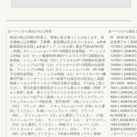
左ページから抽出された内容
右ページから抽出
商品の色は印刷の性質上、実物と多少違うことがあります。表
呼 称扉1枚寸法
示価格には消費税・工事費・配送費は含まれていません。●本体
込使用アルミ形材
断面図完全目隠し●本体アップ（パネル部）開き門扉AAFM1型
12700×1,200¥285
（木調）ポリッシュシルバー07-12両開き柱使用錠：プッシュプ
12800×1,200¥295
ルRB錠（LS）セット価格¥309,800クリエラスク07-12両開き柱
12900×1,200¥307
使用錠：シリンダーRD錠（SC）クリエモカ07-12両開き柱使用
14700×1,400¥301
錠：プッシュプルUT錠（LS）クリエダーク07-12両開き柱使用
14800×1,400¥313
錠：プッシュプルRB錠（LS）ポリッシュシルバー05・09-14親
14900×1,400¥325
子仕様柱使用錠：プッシュプルRB錠（LS）オートクローザー機
16800×1,600¥332
構付門扉シリンダーシリンダー錠親子仕様左右の区別なし両面
16900×1,600¥34
模様トータルデザインサイズ特注可能寸法図は、P.122をご覧く
08‐12400・800×1
ださい。受注生産主要材質ポリエステル系エリオ鋼板（枠材…ア
700×1,200¥274,
ルミ形材）色本 体クリエラスククリエモカクリエダークポリ
900×1,200¥285,
ッシュシルバー柱アルミ形材シャイングレーブラックブラック
800×1,400¥291,
ナチュラルシルバーF錠台座・把手色RD・U錠シャイングレー
700×1,400¥290,
（SC)、ブラック（BK）、ナチュラルシルバーF（PW）から選
900×1,400¥302,
択してください。RJ錠シャイングレー（SC)、ブラック
900×1,600¥31
（BK）、ライトシルバー（LS）から選択してください。UT錠
¥2,400加算シ
ライトシルバー（LS）、ライトゴールド（LG）、ダークステン
12¥11,600加算¥
（DS）から選択してください。RB錠ライトシルバー（LS）、
16¥5,600加算プ
ライトゴールド（LG）、ダークステン（DS）、ブラック
加算¥14,500加算
（BK）から選択してください。※本体の枠材色（アルミ形材）
ンダープッシュプルU