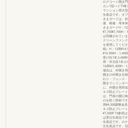
ログコート開き門
カン1型ハイ千峰
マンション用大型
生産品です。オプ
きまガードは、折
価 格備 考本体
きまガードH：12用
¥7,700¥7,70
は同梱されていま
クリーンファンク
を使用してくださ
様）H：12用¥14
¥16,900H：1,4
受け柱1本入AMB吊
用・吊元柱1本入H：
16用¥21,400
場合は、外開き用
開きの外開き仕様
わり・フェンス・
開きでシリンダー
に、外開き用持送
キズ防止プレート
は、門扉の開口角
のを防ぐ部材です
用¥4,300調整
キズ防止プレート¥
¥7,500P.7
は受注生産品です
生産品です。のナ
注生産品です。旧