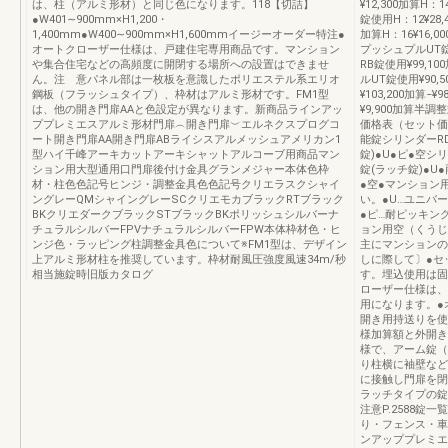
は、柱（アルミ形材）と同じ色になります。118【切詰】
¥12,300加算H：
●W401∼900mm×H1,200・
錠使用H：12¥28,4
1,400mm●W400∼900mm×H1,600mmイージーオーダー特注●
加算H：16¥16
オートクローザー仕様は、戸建住宅専用商品です。マンション
プッシュプルUT錠使
や集合住宅などの高頻度に開閉する場所への設置はできませ
RB錠使用¥99,1
ん。注 意パネル部は一枚板を意識したポリエステル系エリオ
ルUT錠使用¥90,
鋼板（フラッシュタイプ）、枠材はアルミ形材です。FM1型
¥103,200加算−
は、他の開き門扉AAと色設定が異なります。新商品ラインアッ
¥9,900加算半調
ププレミエスアルミ形材門扉︵開き門扉︶エルネクスプログコ
価格表（セット価
ート開き門扉AA開き門扉ABライシスアルメッシュアメリカン1
能錠シリンダーRD
型ハイ千峰アーキカットアーキシャットアルコーブ用商品マン
錠)●U●ピ●空シ
ション用大型通用口門扉後付け金具グランメジャー本体色枠
錠(ラッチ錠)●U
材・柱色色記号ヒンジ・調整金具色色記号クリエラスクシャイ
●空●マンション
ングレーQMシャイングレーSCクリエモカブラックRTブラック
い。●U…ユニバ
BKクリエダークブラックSTブラックBKポリッシュシルバーナ
●ピ…耐ピッキン
チュラルシルバーFPVナチュラルシルバーFPW本体枠材色・ヒ
ョン用空（くうじ
ンジ色・ラッピング柱調整金具色について※FM1型は、デザイン
主にマンションの
上アルミ形材柱を推奨しています。枠材耐風圧強度風速34m/秒
しに際して〕●セ
相当施錠時旧版カタログ
す。埋込使用は固
ローザー仕様は、
用になります。●
開き用持送りを使
様加算額と外開き
様で、アーム錠（
り柱横に袖壁など
に接触し門扉を閉
ラッチタイプの錠
注意P.2588錠一
り・フェンス・車庫
ンアッププレミエ