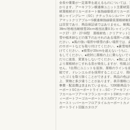
全長や重量が一定基準を超えるものについては、
かります。アーキフラン横連棟ユニット主要材質
材屋根材ポリカーボネート板熱線吸収ポリカーボ
体シャイングレー（SC）ナチュラルシルバー（V
アマットクリアブルーS横連棟熱線吸収屋根材耐
は目安であり、商品保証値ではありません。耐風
38m/秒相当耐積雪20cm相当比重0.3シャイン
ーク27・27・27-50型 屋根材色：クリアマッ
雪や植木鉢などの落下のおそれのある場所への施
ださい。●風の強い場所や積雪の多い場所では、
のサポートなどを取り付けてください。●豪雪地
けてください。●積雪が20cmを超えないうちに
をしてください。●絶対に屋根の上に乗らないで
だりに改造、変更をしないでください。●熱によ
より屋根材がこすれる音が発生しますが、性能上
せん。1台用にユニットを追加。屋根のラインを
能です。ドレンエルボを採用することにより、雨
ったゴミを取り除くことができます。商品の色は
上、実物と多少違うことがあります。表示価格に
事費・配送費は含まれていません。1200新商品
ーポートSCカーポートライト︵SC︶アーキフィ
フカールーフアーキフランカーポートSWカーポ
ィーポートフーゴカーポートネスカEVファンクシ
カーストッパーカーフロアタイルカーポートカメ
ポートライト旧版カタログ