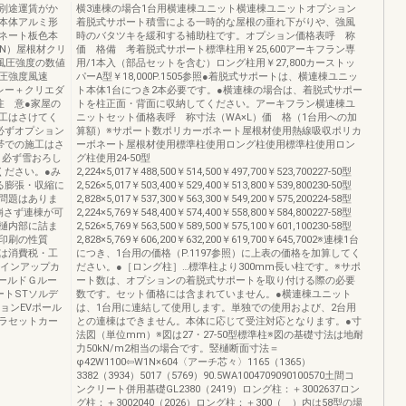
別途運賃がか
横3連棟の場合1台用横連棟ユニット横連棟ユニットオプション
本体アルミ形
着脱式サポート積雪による一時的な屋根の垂れ下がりや、強風
ネート板色本
時のバタツキを緩和する補助柱です。オプション価格表呼 称
N）屋根材クリ
価 格備 考着脱式サポート標準柱用￥25,600アーキフラン専
風圧強度の数値
用/1本入（部品セットを含む）ロング柱用￥27,800カーストッ
圧強度風速
パーA型￥18,000P.1505参照●着脱式サポートは、横連棟ユニッ
グレー＋クリエダ
ト本体1台につき2本必要です。●横連棟の場合は、着脱式サポー
ト注 意●家屋の
トを柱正面・背面に収納してください。アーキフラン横連棟ユ
工はさけてく
ニットセット価格表呼 称寸法（WA×L）価 格（1台用への加
必ずオプション
算額）※サポート数ポリカーボネート屋根材使用熱線吸収ポリカ
帯での施工はさ
ーボネート屋根材使用標準柱使用ロング柱使用標準柱使用ロン
、必ず雪おろし
グ柱使用24-50型
ください。●み
2,224×5,017￥488,500￥514,500￥497,700￥523,700227-50型
る膨張・収縮に
2,526×5,017￥503,400￥529,400￥513,800￥539,800230-50型
問題はありま
2,828×5,017￥537,300￥563,300￥549,200￥575,200224-58型
崩さず連棟が可
2,224×5,769￥548,400￥574,400￥558,800￥584,800227-58型
樋内部に詰ま
2,526×5,769￥563,500￥589,500￥575,100￥601,100230-58型
印刷の性質
2,828×5,769￥606,200￥632,200￥619,700￥645,7002※連棟1台
は消費税・工
につき、1台用の価格（P.1197参照）に上表の価格を加算してく
ラインアップカ
ださい。●［ロング柱］…標準柱より300mm長い柱です。※サポ
ールドＧルー
ート数は、オプションの着脱式サポートを取り付ける際の必要
ートSTソルデ
数です。セット価格には含まれていません。●横連棟ユニット
ョンEVポール
は、1台用に連結して使用します。単独での使用および、2台用
ラセットカー
との連棟はできません。本体に応じて受注対応となります。●寸
法図（単位mm）※図は27・27-50型標準柱※図の基礎寸法は地耐
力50kN/m2相当の場合です。竪樋断面寸法＝
φ42W1100⇦W1N×604〈アーチ芯々〉1165（1365）
3382（3934）5017（5769）90.5WA1004709090100570土間コ
ンクリート併用基礎GL2380（2419）ロング柱：＋3002637ロン
グ柱：＋3002040（2026）ロング柱：＋300（ ）内は58型の場