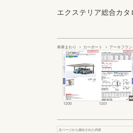
エクステリア総合カタログ2022
車庫まわり
カーポート
アーキフラン
1200
1201
左ページから抽出された内容