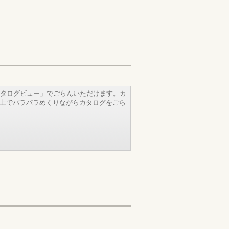
タログビュー」でごらんいただけます。カ
b上でパラパラめくりながらカタログをごら