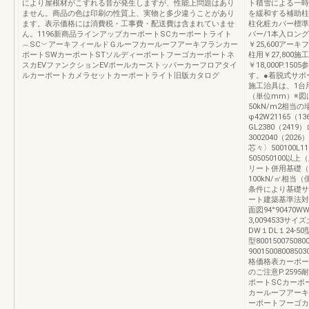
により屋根材がこすれる音が発生しますが、性能上問題はあり
ト積雪による一時
ません。商品の色は印刷の性質上、実物と多少違うことがあり
を緩和する補助柱
ます。表示価格には消費税・工事費・配送費は含まれていませ
柱化粧カバー標準
ん。1196新商品ラインアップカーポートSCカーポートライト
バー/1本入ロング
︵SC︶アーキフィールドＧルーフカールーフアーキフランカー
￥25,600アー
ポートSWカーポートSTソルディーポートフーゴカーポートネ
柱用￥27,800施
スカEVファンクションEVポールカーストッパーカーフロアタイ
￥18,000P.1
ルカーポートカメラセットカーポートライト旧版カタログ
す。●着脱式サポ
施工治具は、1台
（単位mm）※図は
50kN/m2相当
φ42W21165（13
GL2380（241
3002040（202
芯々〉500100L1
505050100
リート併用基礎（
100kN/㎡相当
条件により基礎サ
ート建築基準法対
面図94°90470WW1
3,0094533
DW１DL１24-50型7
型8001500750800
900150080085
格価格表カーポート
のご注意P.2595
ポートSCカーポ
カールーフアーキ
ーポートフーゴカ