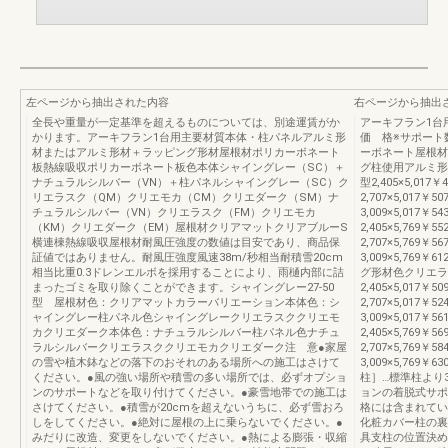
左ページから抽出された内容
右ページから抽出
全長や重量が一定基準を超えるものについては、別途運賃がか
アーキフラン1台
かります。アーキフラン1台用主要材質本体・柱パネルアルミ形
価 格※サポート
材またはアルミ形材＋ラッピング形材屋根材ポリカーボネート
ーボネート屋根材
板熱線吸収ポリカーボネート板色本体シャイングレー（SC）＋
グ柱使用アルミ形
ナチュラルシルバー（VN）＋柱パネルシャイングレー（SC）ク
型2,405×5,017￥4
リエラスク（QM）クリエモカ（CM）クリエダーク（SM）ナ
2,707×5,017￥50
チュラルシルバー（VN）クリエラスク（FM）クリエモカ
3,009×5,017￥54
（KM）クリエダーク（EM）屋根材クリアマットクリアブルーS
2,405×5,769￥55
横連棟熱線吸収屋根材耐風圧強度の数値は目安であり、商品保
2,707×5,769￥56
証値ではありません。耐風圧強度風速38m/秒相当耐積雪20cm
3,009×5,769￥6
相当比重0.3ドレンエルボを採用することにより、雨樋内部に詰
グ形材色クリエラ
まったゴミを取り除くことができます。シャイングレー27-50
2,405×5,017￥50
型 屋根材色：クリアマットカラーバリエーション本体色：シ
2,707×5,017￥52
ャイングレー柱パネル色シャイングレークリエラスククリエモ
3,009×5,017￥56
カクリエダーク本体色：ナチュラルシルバー柱パネル色ナチュ
2,405×5,769￥56
ラルシルバークリエラスククリエモカクリエダーク注 意●家屋
2,707×5,769￥58
の雪や植木鉢などの落下のおそれのある場所への施工はさけて
3,009×5,769￥6
ください。●風の強い場所や積雪の多い場所では、必ずオプショ
柱］…標準柱より
ンのサポートなどを取り付けてください。●豪雪地帯での施工は
ョンの着脱式サポ
さけてください。●積雪が20cmを超えないうちに、必ず雪おろ
格には含まれてい
しをしてください。●絶対に屋根の上に乗らないでください。●
化粧カバー柱の裏
みだりに改造、変更をしないでください。●熱による膨張・収縮
具支柱の位置決め