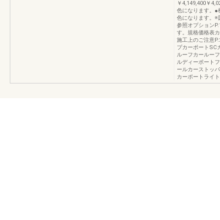
￥4,149,400
色になります。●
色になります。※
参照オプションP.
す。規格価格表カー
施工上のご注意P.2
プカーポートSC
ルーフカールーフ
ルディーポートフ
ールカーストッパ
カーポートライト