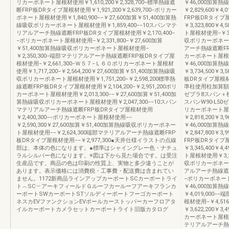
リカーボネート屋根材使用￥1,610,200￥2,328,700−標準熱線遮
￥46,000加算
断FRP板DRタイプ屋根材使用￥1,921,200￥2,639,700−ポリカー
￥2,829,600￥4,
ボネート屋根材使用￥1,840,900−−￥27,600加算￥51,400加算熱
FRP板DRタイプ
線吸収ポリカーボネート屋根材使用￥1,859,400−−10スパンマテ
￥3,323,800￥4,
リアルアーチ熱線遮断FRP板DRタイプ屋根材使用￥2,170,400−
ト屋根材使用−￥3,9
−ポリカーボネート屋根材使用−￥2,331,800−￥27,600加算
収ポリカーボネート
￥51,400加算熱線吸収ポリカーボネート屋根材使用−
アーチ熱線遮断FRP
￥2,350,300−端部マテリアルアーチ熱線遮断FRP板DRタイプ屋
カーボネート屋根材使用
根材使用−￥2,661,300−Ｗ５７−Ｌ６０ポリカーボネート屋根材
￥46,000加算
使用￥1,717,200−￥2,564,200￥27,600加算￥51,400加算熱線吸
￥3,734,500￥
収ポリカーボネート屋根材使用￥1,751,200−￥2,598,200標準熱
板DRタイプ屋根材使用
線遮断FRP板DRタイプ屋根材使用￥2,104,200−￥2,951,200ポリ
準柱使用柱加算額サ
カーボネート屋根材使用￥2,013,300−−￥27,600加算￥51,400加
ゼブラ8スパン＋標
算熱線吸収ポリカーボネート屋根材使用￥2,047,300−−10スパン
スパンW90-L5
マテリアルアーチ熱線遮断FRP板DRタイプ屋根材使用
リカーボネート屋
￥2,400,300−−ポリカーボネート屋根材使用−−
￥2,818,200￥3,9
￥2,590,300￥27,600加算￥51,400加算熱線吸収ポリカーボネー
￥46,000加算
ト屋根材使用−−￥2,624,300端部マテリアルアーチ熱線遮断FRP
￥2,847,800￥3,
板DRタイプ屋根材使用−−￥2,977,300●天井仕様イラストの点線
FRP板DRタイプ
部は、本体の色になります。●標準はシャイングレー色・ナチュ
￥3,345,400￥4,
ラルシルバー色になります。※図は下から見た場合です。は受注
ト屋根材使用￥3,20
生産品です。商品の色は印刷の性質上、実物と多少違うことが
収ポリカーボネート
あります。表示価格には消費税・工事費・配送費は含まれてい
アルアーチ熱線遮断F
ません。1172新商品ラインアップカーポートSCカーポートライ
−ポリカーボネート屋
ト︵SC︶アーキフィールドＧルーフカールーフアーキフランカ
￥46,000加算
ーポートSWカーポートSTソルディーポートフーゴカーポート
￥4,019,000
ネスカEVファンクションEVポールカーストッパーカーフロアタ
根材使用−￥4,51
イルカーポートカメラセットカーポートライト旧版カタログ
￥3,622,200￥3
カーボネート屋根材使用
テリアルアーチ熱