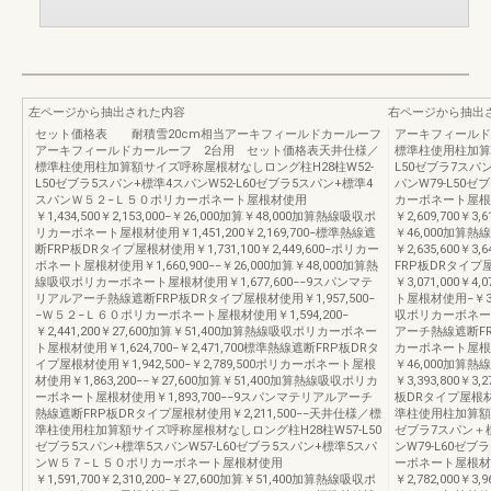
左ページから抽出された内容
右ページから抽出
セット価格表 耐積雪20cm相当アーキフィールドカールーフ
アーキフィールド
アーキフィールドカールーフ 2台用 セット価格表天井仕様／
標準柱使用柱加算
標準柱使用柱加算額サイズ呼称屋根材なしロング柱H28柱W52-
L50ゼブラ7スパ
L50ゼブラ5スパン+標準4スパンW52-L60ゼブラ5スパン+標準4
パンW79-L50
スパンＷ５２−Ｌ５０ポリカーボネート屋根材使用
カーボネート屋根
￥1,434,500￥2,153,000−￥26,000加算￥48,000加算熱線吸収ポ
￥2,609,700￥3,6
リカーボネート屋根材使用￥1,451,200￥2,169,700−標準熱線遮
￥46,000加算
断FRP板DRタイプ屋根材使用￥1,731,100￥2,449,600−ポリカー
￥2,635,600￥3,
ボネート屋根材使用￥1,660,900−−￥26,000加算￥48,000加算熱
FRP板DRタイプ
線吸収ポリカーボネート屋根材使用￥1,677,600−−9スパンマテ
￥3,071,000￥4,
リアルアーチ熱線遮断FRP板DRタイプ屋根材使用￥1,957,500−
ト屋根材使用−￥3,6
−Ｗ５２−Ｌ６０ポリカーボネート屋根材使用￥1,594,200−
収ポリカーボネート
￥2,441,200￥27,600加算￥51,400加算熱線吸収ポリカーボネー
アーチ熱線遮断FRP
ト屋根材使用￥1,624,700−￥2,471,700標準熱線遮断FRP板DRタ
カーボネート屋根材使用
イプ屋根材使用￥1,942,500−￥2,789,500ポリカーボネート屋根
￥46,000加算
材使用￥1,863,200−−￥27,600加算￥51,400加算熱線吸収ポリカ
￥3,393,800￥
ーボネート屋根材使用￥1,893,700−−9スパンマテリアルアーチ
板DRタイプ屋根材使用
熱線遮断FRP板DRタイプ屋根材使用￥2,211,500−−天井仕様／標
準柱使用柱加算額サ
準柱使用柱加算額サイズ呼称屋根材なしロング柱H28柱W57-L50
ゼブラ7スパン＋標
ゼブラ5スパン+標準5スパンW57-L60ゼブラ5スパン+標準5スパ
ンW79-L60ゼ
ンＷ５７−Ｌ５０ポリカーボネート屋根材使用
ーボネート屋根材
￥1,591,700￥2,310,200−￥27,600加算￥51,400加算熱線吸収ポ
￥2,782,000￥3,9