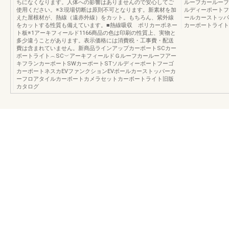
ちになくなります。人体への影響はありませんので安心してご
ルーフカールーフ
使用ください。※3:現場切断は原則不可となります。新素材を加
ルディーポートフ
えた屋根材が、熱線（遠赤外線）をカット。もちろん、紫外線
ールカーストッパ
をカットする性質も備えています。■熱線吸収 ポリカーボネー
カーポートライト
ト板※1アーキフィールド1166商品の色は印刷の性質上、実物と
多少違うことがあります。表示価格には消費税・工事費・配送
費は含まれていません。新商品ラインアップカーポートSCカー
ポートライト︵SC︶アーキフィールドＧルーフカールーフアー
キフランカーポートSWカーポートSTソルディーポートフーゴ
カーポートネスカEVファンクションEVポールカーストッパーカ
ーフロアタイルカーポートカメラセットカーポートライト旧版
カタログ