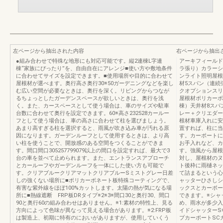
左ページから抽出された内容
右ページから抽出
●組み合わせで特殊な地形にも対応可能です。縦2連棟L字連
アーキフィールド
棟“家族にぴったり”を、自由自在にアレンジ■使い方や敷地条件
ラ張り）カラーシ
に合わせてサイズを設定できます。■使用場所や目的に合わせて
ンライト照明屋根
屋根材が選べます。奥行高さ奥行30※50ガーデニングなどを楽し
材5スパン（連続
む広い空間が必要なときは、奥行を深く。リビングからつなが
クオプションスリ
るちょっとしたガーデンスペースが欲しいときは、奥行を浅
屋根材ポリカーボネ
く。また、カースペースとして使う場合は、車のサイズや駐車
棟）天井材8スパ
台数に合わせて奥行を設定できます。60※高さ232528カールー
レー＋クリエダー
フとして使う場合は、車の高さに合わせて柱を選びましょう。
根材車庫入れに安
あまり高すぎる柱を選択すると、雨風が吹き込み車が汚れる原
置すれば、柱に当
因になります。ガーデンルーフとして使用するときは、より高
す。カーポートに
い柱を使うことで、開放感のある空間をつくることができま
お手入れなど、カ
す。間口間口305257799079以上の間口を設定すれば、最大で3
す。強風から屋根
台の車を並べて止められます。また、エントランスアプローチ
対し、屋根材のヌ
とカールーフやガーデンルーフを一体にした使い方も可能で
ト後枠に雨樋ネッ
す。クリアブルークリアマットクリアブルーSミストグレー日差
て詰まるという心
しの強くない場所に■ポリカーボネート板特殊コーティングで、
ャッターひさしシ
有害な紫外線をほぼ100%カットします。太陽の熱が気になる場
ックスとカーポー
所に■熱線遮断 FRP板DRタイプ※2※3※間口30と奥行30、間口
できます。※シャ
90と奥行60の組み合わせはありません。※1:素材の特性上、見る
め、雨水が多少入
方向によって色味が異なって見える場合があります。※2:FRP板
イドシャッターS
は製造上、初期に特有のにおいがありますが、使用していくう
プカーポートSC