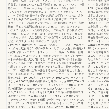
工・配線・結線）を行ってください。※トランス電源ユニットの
エアコン室外機な
消費電力を超えないように照明器具を拾い出してください。※電
す。お願い注意事
源ケーブル、延長ケーブルをコンクリートに埋設する場合、
1.75mが検知
P.777を参照して必ず配管部材（PF管など）を使用してくださ
範囲が異なります
い。※1長時間直射日光等を受ける場所に設置したものは、紫外
温度に近いため、
線により多少の変色が見られる可能性があります。エスコート
なることがありま
スポットライトの熱線センサについて※点灯時間のタイマー調整
は検知しにくくな
機能、明るさ感度調整機能はありません。人がいないときは
と排気熱にも検知
「ほんのり点灯」、人を感知すると「フル点灯」する段調光式
検知と比べると車
の照明。「ほんのり点灯」時は、電気代も安くおさえられる省
具検知部の高さ約0
エネタイプです。人に反応してフル点灯暗くなると明るくなる
具検知部の高さ約0.
と消灯消灯スタンバイ8時間ほんのり点灯に
リアカットシール
DaytimeNightMorning「ほんのり点灯」「フル点灯」■エリア
2.5m約70°半
マスクなし取付高さ2ｍ約4ｍ約2ｍ■エリアマスクあり取付高さ2
7W（エスコート
ｍ約3ｍ約2ｍ＜エスコートスポットライト熱線センサ検出範囲
００Ｖ電源をＤＣ
＞※写真はフーゴを示す。●「熱線センサあり」タイプをカーポ
ユニットです。照
ートの前側の柱に取り付けると、車道を走る車や歩行者を感知
たは「ＤＣ１２Ｖ
することがあります。付属のエリアマスクを使用して感知範囲
入切スイッチ（エ
を調整してください。●熱線センサは人以外にも動物や植物、車
通）ＬＥＤ発光（
やエアコン室外機など熱を発生するものに反応することがあり
ることができます
ます。お願い呼称セット価格エスコートスポットライト1台用熱
夜間の操作も安全
線センサあり¥91,000入切スイッチ付き¥105,400センサ・スイッ
用カバーM4×1
チなし¥85,0002台用前枠側柱取付け熱線センサあり¥87,700入切
バー用ベースM8
スイッチ付き¥102,100センサ・スイッチなし¥81,70015001台用
スコートスポットラ
前枠側柱取付け熱線センサあり¥92,800入切スイッチ付き
幅：128.56001
¥107,200センサ・スイッチなし¥86,80015002台用前枠側柱取付
（H22）の場合を
け熱線センサあり¥92,800入切スイッチ付き¥107,200センサ・ス
（H28）：+60
イッチなし¥86,800■セット価格（一例）※センサ・スイッチなし
スポットライト1台
はDC12Vトランス電源ユニット内蔵の明るさセンサによって自
チなし￥59,500
動点灯します。P.771をご覧ください。●2台用・15001台用・
￥81,700スイ