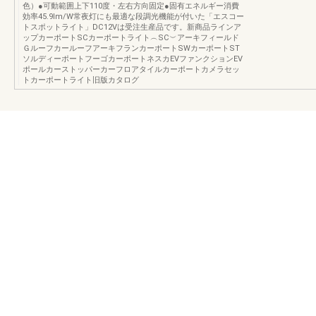
色）●可動範囲上下110度・左右方向固定●固有エネルギー消費
効率45.9lm/W常夜灯にも最適な段調光機能が付いた「エスコー
トスポットライト」DC12Vは受注生産品です。新商品ラインア
ップカーポートSCカーポートライト︵SC︶アーキフィールド
ＧルーフカールーフアーキフランカーポートSWカーポートST
ソルディーポートフーゴカーポートネスカEVファンクションEV
ポールカーストッパーカーフロアタイルカーポートカメラセッ
トカーポートライト旧版カタログ