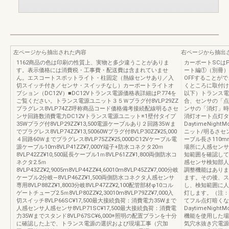
左ページから抽出された内容
右ページから抽出
1162商品の色は印刷の性質上、実物と多少違うことがありま
カーポートSCはP
す。表示価格には消費税・工事費・配送費は含まれていませ
ート編①（別冊）UK
ん。エスコートスポットライト・柱固定（熱線センサあり／入
OFFすることが
切スイッチ付き／センサ・スイッチなし）カーポートライトオ
くところに取付け
プション（DC12V）■DC12Vトランス電源価格表詳細はP.774を
以下）トランス電
ご覧ください。トランス電源ユニット３５Ｗプラグ付8VLP29ZZ
合、センサの「点
プラグレス8VLP74ZZ呼称商品コード価格備考接続配線明るさセ
ンサの「消灯」時
ンサ回路数消費電力DC12Vトランス電源ユニット※1壁付タイプ
消灯オート点灯タ
35Wプラグ付8VLP29ZZ¥13,500電源ケーブルあり２回路35Ｗま
DaytimeNig
でプラグレス8VLP74ZZ¥13,50060Wプラグ付8VLP30ZZ¥25,000
ニット/明るさセンサ
４回路60Ｗまでプラグレス8VLP75ZZ¥25,000DC12Vケーブル電
ーブル長さ110
源ケーブル10m8VLP41ZZ¥7,000Y端子+防水コネクタ20ｍ
場所に人感センサ
8VLP42ZZ¥10,500延長ケーブル1ｍ8VLP61ZZ¥1,800両側防水コ
知範囲を確認して
ネクタ2.5ｍ
感センサ検知部人
8VLP43ZZ¥2,9005m8VLP44ZZ¥4,60010m8VLP45ZZ¥7,000分岐
調整機能はありま
ケーブル2分岐―8VLP46ZZ¥1,500両側防水コネクタ人感センサ
ます。その後、ス
専用8VLP88ZZ¥1,8003分岐8VLP47ZZ¥2,100配管部材φ10コル
し、検知範囲に人
ゲートチューブ2.5ｍ8VLP80ZZ¥2,30010m8VLP79ZZ¥7,000入
灯します。（注：
切スイッチ8VLP66SC¥17,500最大接続負荷：消費電力35Wまで
てフル点灯暗くな
人感センサ人感センサ8VLP71SC¥17,500最大接続負荷：消費電
DaytimeNig
力35Wまでスタンド8VLP67SC¥6,000※照明の配置プランを十分
機能を使用した場合】G.
に確認した上で、トランス電源の選択および現場工事（穴加
気穴水抜き穴電源