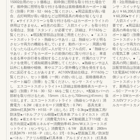
15002台用のセット価格は、前枠側に照明を取り付けた場合で
用・2台用熱線セン
す。後枠側に照明を取り付ける場合は規格価格表カーポート編
ンサ・スイッチなし￥
①（別冊）P.30・52・66をご覧ください。●周辺温度が高い場
あり￥66,200
合、点灯時間が長い場合などは照明器具の寿命が短くなりま
￥60,200●サ
す。●サイドスクリーンを取り付ける柱へはカーポートライトの
「入切スイッチ」
併用はできません。●任意の位置に「入切スイッチ」を取り付け
要です。●周辺温
る場合は、別途「スタンド」が必要です。詳細は、P.1163をご
器具の寿命が短く
覧ください。●埋設配管部品は別途ご用意ください。●「エスコ
ポート編①（別冊）
ートスポットライト・熱線センサあり」は、熱線センサと明る
コートスポットラ
さセンサ両方の機能を有しています。動作パターン：周囲が暗
るさセンサ両方の
くなったらほんのり点灯→人が近づくとフル点灯。●「熱線セン
暗くなったらほん
サあり」タイプをカーポートの前側の柱に取り付けると、車道
の電気工事（AC
を走る車や歩行者を感知することがあります。付属のエリアマ
てください。●「
スクを使用して感知範囲を調整してください。●熱線センサは人
器具の間に接続し
以外にも動物や植物、車やエアコン室外機など熱を発生するも
設配管部品は別途
のに反応することがあります。AC100V直結仕様は、P.1163をご
1次電源AC100
覧ください。セット価格（一例）の拾い出しは、規格価格表カ
側ジョイントボッ
ーポート編①（別冊）をご覧ください。センサ・スイッチな
コートスポットラ
し エスコートスポットライト×１詳細は規格価格表カーポート
す。新商品ライン
編①（別冊）P.16・30・52・66をご覧ください。※配線カバーの
︵SC︶アーキフ
部材を取り付けるため、15mm（G.L.から700mmは41mm）張
ポートSWカーポ
り出します。エスコートスポットライト（熱線センサあり）消
スカEVファンク
費電力：6.2W（省エネモード消費電力：0.7W） 器具光束：
ルカーポートカメ
280lm灯具[W79・H155・P（出しろ）27]・0.3kg●壁面施工用/
防沫型●パネル:アクリル樹脂●灯具本体:アルミダイカスト（灯具
各色）●省エネモード（消費電力5％）●可動範囲上下110度・左
右方向固定●固有エネルギー消費効率45.2lm/Wエスコートスポ
ットライト（センサなし）消費電力：6.1W 器具光束：280lm
灯具[W79・H155・P（出しろ）27]・0.3㎏●壁面施工用／防沫型
●パネル：アクリル樹脂●灯具本体：アルミダイカスト（灯具各