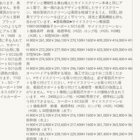
あります。表
デザインと機能性を兼ね備えたサイドスクリーン本体と同じア
ません。全長
ルミ製で、統一感のあるデザインを実現したサイドスクリー
運賃がかかり
ン。独自形状のスクリーンは風雨を軽減できるうえ、目隠し効
ンアルミ形材
果でプライバシーをほどよく守りつつ、採光と通風機能も持ち
）ブラック
合わせています。■通風機能■サイドスクリーン断面図
ージのような佇
158510030横格子カーポートSC1台用 サイドスクリーンセッ
じアルミ製
ト価格表呼 称価 格標準柱（H22）ロング柱（H25）H28柱
：1600 カ
（H28）L：50型W24∼30用
間に手を入れて
H:800￥261,300￥266,100￥270,100H:1600￥409,200￥414,000￥418,00
い。サポート
用
SC1台用に取
H:800￥272,200￥277,900￥282,900H:1600￥423,300￥429,000￥434,00
ポートSC2台用
57型W24∼30用
ポートSC1台用
H:800￥274,500￥279,300￥283,300H:1600￥435,600￥440,400￥444,40
ポートSC1台用
用
ポートSC1台用
H:800￥285,400￥291,100￥296,100H:1600￥449,700￥455,400￥460,40
木調色の場合、
オーバードアを併用する場合、施工寸法には十分ご注意くださ
ます。1152
い。※サイドスクリーンを取り付けた場合は、必ず着脱式サポー
ト︵SC︶ア
トを取り付けてください。※サイドスクリーンを取り付けた場
カーポートSW
合、着脱式サポートを取り付けても耐積雪・耐風圧の強度は上
ネスカEVファ
がりません。※セット価格には着脱式サポートの価格が含まれて
タイルカーポー
います。※H：2400はロング柱・H28柱専用です。標準柱には取
り付けできません。カーポートSC2台用 サイドスクリーンセ
ット価格表呼 称価 格標準柱（H22）ロング柱（H25）H28柱
（H28）L:50型後枠側（水下）
H:800￥213,100￥214,900￥216,100H:1600￥361,000￥362,800￥364,00
前枠側（水上）
H:800￥213,800￥215,600￥217,400H:1600￥361,700￥363,500￥365,30
型後枠側（水下）
H:800￥226,300￥228,100￥229,300H:1600￥387,400￥389,200￥390,40
前枠側（水上）