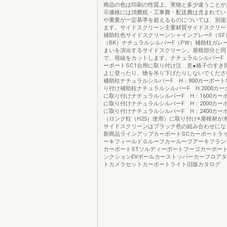
商品の色は印刷の性質上、実物と多少違うことが
示価格には消費税・工事費・配送費は含まれてい
や重量が一定基準を超えるものについては、別途
ます。サイドスクリーン主要材質サイドスクリー
補助柱色サイドスクリーンシャイングレーF（SF
（BK）ナチュラルシルバーF（PW）補助柱ガレ
まいを演出するサイドスクリーン。屋根部分と同
で、視線をカットします。ナチュラルシルバーF H
ーポートSC1台用に取り付け注 意●格子のすき
よじ登ったり、物を吊り下げたりしないでくださ
補助柱ナチュラルシルバーF H：800カーポート
り付け補助柱ナチュラルシルバーF H:2000カー
に取り付けナチュラルシルバーF H：1600カー
に取り付けナチュラルシルバーF H：2000カー
に取り付けナチュラルシルバーF H：2400カー
（ロング柱（H25）使用）に取り付け※屋根材が
サイドスクリーンはブラック色の組み合わせになり
新商品ラインアップカーポートSCカーポートライ
ーキフィールドＧルーフカールーフアーキフラン
カーポートSTソルディーポートフーゴカーポート
ンクションEVポールカーストッパーカーフロア
トカメラセットカーポートライト旧版カタログ