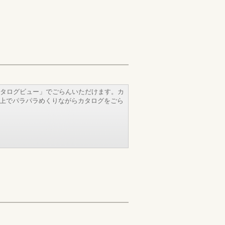
タログビュー」でごらんいただけます。カ
b上でパラパラめくりながらカタログをごら