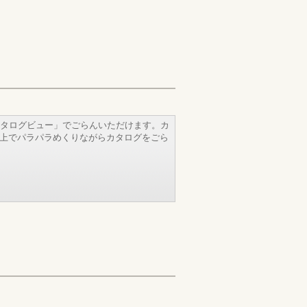
タログビュー」でごらんいただけます。カ
b上でパラパラめくりながらカタログをごら