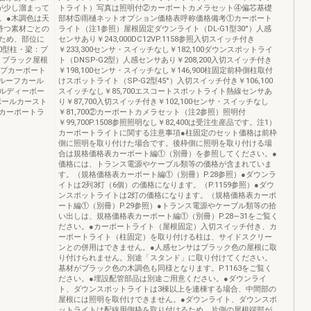
が少し溜まって
トライト）写真は照明付②カーポートカメラセット④偏芯基礎
。●木調色は天
部材⑤雨樋ネットオプション価格表呼称価格備考①カーポート
持つ素材ごとの
ライト（注1参照）屋根固定ダウンライト（DL-G1型30°）人感
ため、部位に
センサあり￥243,000DC12VP.1158参照入切スイッチ付き
0型柱・梁：ブ
￥233,300センサ・スイッチなし￥182,100ダウンスポットライ
：ブラック屋根
ト（DNSP-G2型）人感センサあり￥208,200入切スイッチ付き
ップカーポート
￥198,100センサ・スイッチなし￥146,900柱固定前枠側柱取付
ルーフカール
けスポットライト（SP-G2型45°）入切スイッチ付き￥106,100
ソルディーポー
スイッチなし￥85,700エスコートスポットライト熱線センサあ
ポールカースト
り￥87,700入切スイッチ付き￥102,100センサ・スイッチなし
カーポートラ
￥81,700②カーポートカメラセット（注2参照）照明付
￥99,700P.1508参照照明なし￥82,400は受注生産品です。注1）
カーポートライトに関する注意事項●柱固定のセット価格は前枠
側に照明を取り付けた場合です。後枠側に照明を取り付ける場
合は規格価格表カーポート編①（別冊）を参照してください。●
価格には、トランス電源やケーブル類等の価格が含まれていま
す。（規格価格表カーポート編①（別冊）P.28参照）●ダウンラ
イトは2列3灯（6個）の価格になります。（P.1159参照）●ダウ
ンスポットライトは2灯の価格になります。（規格価格表カーポ
ート編①（別冊）P.29参照）●トランス電源やケーブル類等の拾
い出しは、規格価格表カーポート編①（別冊）P.28∼31をご覧く
ださい。●カーポートライト（屋根固定）入切スイッチ付き、カ
ーポートライト（柱固定）を取り付ける柱は、サイドスクリー
ンとの併用はできません。●人感センサはブラック色の屋根に取
り付けられません。別途「スタンド」に取り付けてください。
基材がブラック色の木調色も同様となります。P.1163をご覧く
ださい。●埋設配管部品は別途ご用意ください。●ダウンライ
ト、ダウンスポットライトは3棟以上を連棟する場合、中間部の
屋根には照明を取付けできません。●ダウンライト、ダウンスポ
ットライトは配線用側枠を取り付けるため、片側の屋根端部が