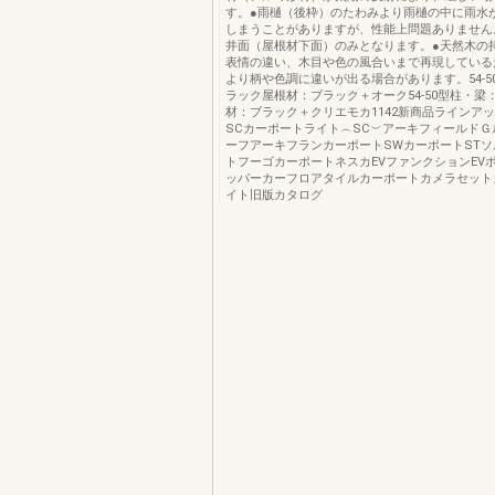
す。●雨樋（後枠）のたわみより雨樋の中に雨水
しまうことがありますが、性能上問題ありません
井面（屋根材下面）のみとなります。●天然木の
表情の違い、木目や色の風合いまで再現している
より柄や色調に違いが出る場合があります。54-5
ラック屋根材：ブラック＋オーク54-50型柱・梁
材：ブラック＋クリエモカ1142新商品ラインア
SCカーポートライト︵SC︶アーキフィールドＧ
ーフアーキフランカーポートSWカーポートST
トフーゴカーポートネスカEVファンクションEV
ッパーカーフロアタイルカーポートカメラセット
イト旧版カタログ