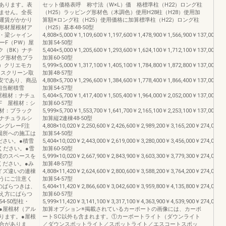
あります。表
セット価格表呼 称寸法（W×L）価 格標準柱（H22）ロング柱
ません。全長
（H25）ラッピング形材色（木調色）使用H28柱（H28）使用加
運賃がかかり
算額※ロング柱（H25）使用価格に加算標準柱（H22）ロング柱
ミ形材屋根材ア
（H25）基本48-50型
・梁シャイン
4,808×5,000￥1,109,600￥1,197,600￥1,478,900￥1,566,900￥137,000
ーF（PW）屋
加算54-50型
ク（BK）ナチ
5,404×5,000￥1,205,600￥1,293,600￥1,624,100￥1,712,100￥137,000
ング形材色ブラ
加算60-50型
T）クリエモカ
5,999×5,000￥1,317,100￥1,405,100￥1,784,800￥1,872,800￥137,000
ドスクリーン取
加算48-57型
安であり、商品
4,808×5,700￥1,296,600￥1,384,600￥1,778,400￥1,866,400￥137,000
相当耐積雪
加算54-57型
 屋根材：ナチュ
5,404×5,700￥1,417,400￥1,505,400￥1,964,000￥2,052,000￥137,000
ーF 屋根材：シ
加算60-57型
根材：ブラック
5,999×5,700￥1,553,700￥1,641,700￥2,165,100￥2,253,100￥137,000
：ナチュラルシ
加算縦2連棟48-50型
イングレーF注
4,808×10,020￥2,250,600￥2,426,600￥2,989,200￥3,165,200￥274,000
場所への施工は
加算54-50型
ださい。●積雪
5,404×10,020￥2,443,000￥2,619,000￥3,280,000￥3,456,000￥274,000
ください。●雪
加算60-50型
度のスペースを
5,999×10,020￥2,667,900￥2,843,900￥3,603,300￥3,779,300￥274,000
ください。●み
加算48-57型
イズ違いの連棟
4,808×11,420￥2,624,600￥2,800,600￥3,588,200￥3,764,200￥274,000
うにご注意く
加算54-57型
のばらつきは、
5,404×11,420￥2,866,600￥3,042,600￥3,959,800￥4,135,800￥274,000
え方にばらつ
加算60-57型
-50型柱・
5,999×11,420￥3,141,100￥3,317,100￥4,363,900￥4,539,900￥274,000
●屋根材（アル
加算オプション※掲載されているカーポートの画像には、カーポ
ります。●屋根
ートSC以外も含まれます。①カーポートライト（ダウンライト
合がありま
／ダウンスポットライト／スポットライト／エスコートスポッ