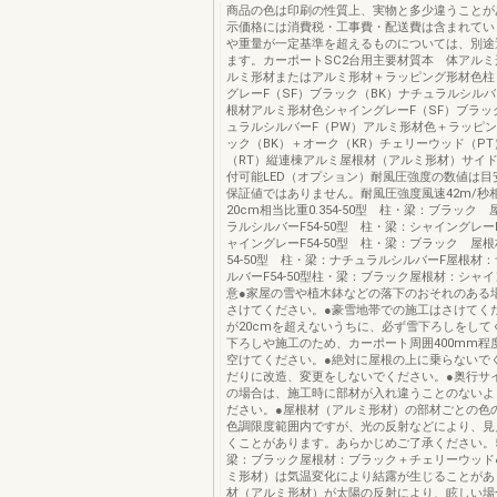
商品の色は印刷の性質上、実物と多少違うことが
示価格には消費税・工事費・配送費は含まれてい
や重量が一定基準を超えるものについては、別途
ます。カーポートSC2台用主要材質本 体アル
ルミ形材またはアルミ形材＋ラッピング形材色柱
グレーF（SF）ブラック（BK）ナチュラルシルバ
根材アルミ形材色シャイングレーF（SF）ブラッ
ュラルシルバーF（PW）アルミ形材色＋ラッピ
ック（BK）＋オーク（KR）チェリーウッド（P
（RT）縦連棟アルミ屋根材（アルミ形材）サイ
付可能LED（オプション）耐風圧強度の数値は目
保証値ではありません。耐風圧強度風速42m/秒
20cm相当比重0.354-50型 柱・梁：ブラック
ラルシルバーF54-50型 柱・梁：シャイングレ
ャイングレーF54-50型 柱・梁：ブラック 屋
54-50型 柱・梁：ナチュラルシルバーF屋根材
ルバーF54-50型柱・梁：ブラック屋根材：シャ
意●家屋の雪や植木鉢などの落下のおそれのある
さけてください。●豪雪地帯での施工はさけてく
が20cmを超えないうちに、必ず雪下ろしをして
下ろしや施工のため、カーポート周囲400mm程
空けてください。●絶対に屋根の上に乗らないで
だりに改造、変更をしないでください。●奥行サ
の場合は、施工時に部材が入れ違うことのないよ
ださい。●屋根材（アルミ形材）の部材ごとの色
色調限度範囲内ですが、光の反射などにより、見
くことがあります。あらかじめご了承ください。54
梁：ブラック屋根材：ブラック＋チェリーウッド
ミ形材）は気温変化により結露が生じることがあ
材（アルミ形材）が太陽の反射により、眩しい場