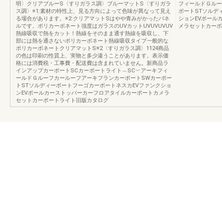
明〉クリアブルーS〈すりガラス調〉ブルーマットS〈すりガラ
フィールドＧルー
ス調〉※1:素材の特性上、見る方向によって色味が異なって見え
ポートSTソルデ
る場合があります。※2:クリアマットSはやや青みがかったパネ
ションEVポール
ルです。ポリカーボネート強度はガラスのUVカットUVUVUVUV
メラセットカーポ
熱線吸収で熱をカット！熱線をそのまま通す熱線を吸収し、下
部には熱を通さないポリカーボネート熱線吸収タイプ一般的な
ポリカーボネートクリアマットS※2〈すりガラス調〉1124商品
の色は印刷の性質上、実物と多少違うことがあります。表示価
格には消費税・工事費・配送費は含まれていません。新商品ラ
インアップカーポートSCカーポートライト︵SC︶アーキフィ
ールドＧルーフカールーフアーキフランカーポートSWカーポー
トSTソルディーポートフーゴカーポートネスカEVファンクショ
ンEVポールカーストッパーカーフロアタイルカーポートカメラ
セットカーポートライト旧版カタログ