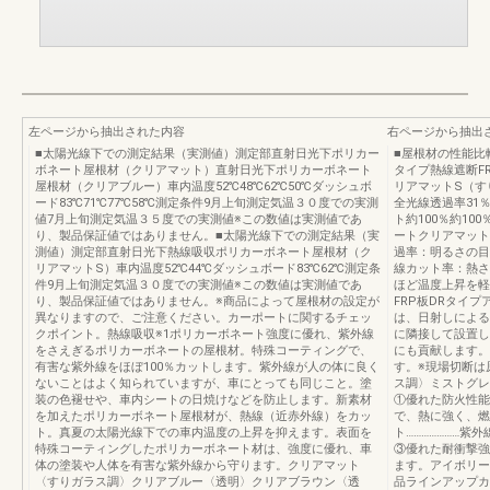
左ページから抽出された内容
右ページから抽出
■太陽光線下での測定結果（実測値）測定部直射日光下ポリカー
■屋根材の性能比
ボネート屋根材（クリアマット）直射日光下ポリカーボネート
タイプ熱線遮断F
屋根材（クリアブルー）車内温度52℃48℃62℃50℃ダッシュボ
リアマットS（す
ード83℃71℃77℃58℃測定条件9月上旬測定気温３０度での実測
全光線透過率31％
値7月上旬測定気温３５度での実測値※この数値は実測値であ
ト約100％約10
り、製品保証値ではありません。■太陽光線下での測定結果（実
ートクリアマット
測値）測定部直射日光下熱線吸収ポリカーボネート屋根材（ク
過率：明るさの目
リアマットS）車内温度52℃44℃ダッシュボード83℃62℃測定条
線カット率：熱さ
件9月上旬測定気温３０度での実測値※この数値は実測値であ
ほど温度上昇を軽
り、製品保証値ではありません。※商品によって屋根材の設定が
FRP板DRタイ
異なりますので、ご注意ください。カーポートに関するチェッ
は、日射しによる
クポイント。熱線吸収※1ポリカーボネート強度に優れ、紫外線
に隣接して設置し
をさえぎるポリカーボネートの屋根材。特殊コーティングで、
にも貢献します。
有害な紫外線をほぼ100％カットします。紫外線が人の体に良く
す。※現場切断は
ないことはよく知られていますが、車にとっても同じこと。塗
ス調〉ミストグレ
装の色褪せや、車内シートの日焼けなどを防止します。新素材
①優れた防火性能
を加えたポリカーボネート屋根材が、熱線（近赤外線）をカッ
で、熱に強く、燃
ト。真夏の太陽光線下での車内温度の上昇を抑えます。表面を
ト…………………
特殊コーティングしたポリカーボネート材は、強度に優れ、車
③優れた耐衝撃強
体の塗装や人体を有害な紫外線から守ります。クリアマット
ます。アイボリー
〈すりガラス調〉クリアブルー〈透明〉クリアブラウン〈透
品ラインアップカ