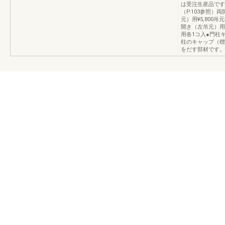
は受注生産品です
（P.103参照）
元）用¥5,80
開き（左吊元）用
用各1コ入●門柱
柱のキャップ（標
をだす部材です。