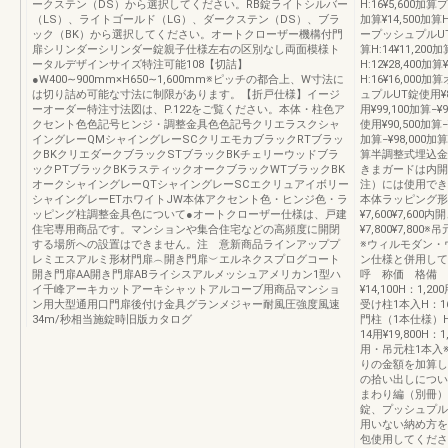
ークステン（DS）から選択してください。RB錠ライトシルバー
H:16¥5,600加算
（LS）、ライトゴールド（LG）、ダークステン（DS）、ブラ
加算¥14,500加算H
ック（BK）から選択してください。オートクローザー機構付門
ープッシュプルUT錠使
扉シリンダーシリンダー錠親子仕様左右の区別なし両面模様ト
算H:14¥11,20
ータルデザインサイズ特注可能108【切詰】
H:12¥28,400加算
●W400∼900mm×H650∼1,600mm※ピッチの都合上、W寸法に
H:16¥16,0
は切り詰め可能な寸法に制限があります。【折戸仕様】イージ
ュプルUT錠使用¥8
ーオーダー特注寸法図は、P.122をご覧ください。本体・柱色ア
用¥99,100加算
クセント色色記号ヒンジ・調整金具色色記号クリエラスクシャ
使用¥90,500加算
イングレーQMシャイングレーSCクリエモカブラックRTブラッ
加算−¥98,000加
クBKクリエダークブラックSTブラックBKチェリーウッドブラ
算半調整式埋込金具使
ックPTブラックBKラスティックオークブラックWTブラックBK
きまガードは内開
オークシャイングレーQTシャイングレーSCエクリュアイボリー
注）には使用でき
シャイングレーETホワイトJW本体アクセント色・ヒンジ色・ラ
本体ラッピング形
ッピング柱調整金具色について●オートクローザー仕様は、戸建
¥7,600¥7,600
住宅専用商品です。マンションや集合住宅などの高頻度に開閉
¥7,800¥7,
する場所への設置はできません。注 意新商品ラインアッププ
※ウィルモダン・
レミエスアルミ形材門扉︵開き門扉︶エルネクスプログコート
ン仕様と併用して
開き門扉AA開き門扉ABライシスアルメッシュアメリカン1型ハ
呼 称価 格備 
イ千峰アーキカットアーキシャットアルコーブ用商品マンショ
¥14,100H：1,2
ン用大型通用口門扉後付け金具グランメジャー耐風圧強度風速
受け柱1本入H：16
34m/秒相当施錠時旧版カタログ
門柱（1本仕様）H：
14用¥19,800H：
用・吊元柱1本入
りの金額を加算し
の拾い出しについ
まわり編（別冊）
錠、プッシュプル
用いない納め方を
包使用してくださ