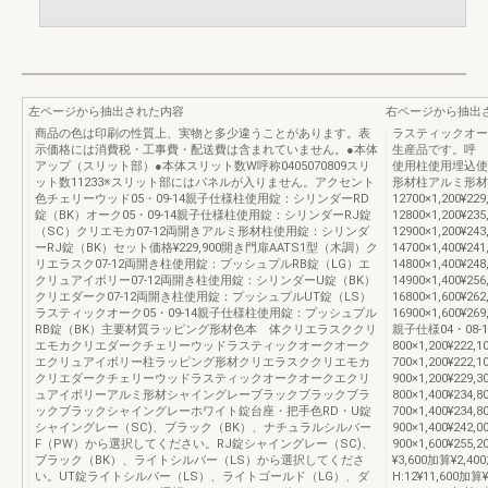
左ページから抽出された内容
右ページから抽出
商品の色は印刷の性質上、実物と多少違うことがあります。表
ラスティックオー
示価格には消費税・工事費・配送費は含まれていません。●本体
生産品です。呼 
アップ（スリット部）●本体スリット数W呼称0405070809スリ
使用柱使用埋込使
ット数11233※スリット部にはパネルが入りません。アクセント
形材柱アルミ形材柱
色チェリーウッド05・09-14親子仕様柱使用錠：シリンダーRD
12700×1,200¥229
錠（BK）オーク05・09-14親子仕様柱使用錠：シリンダーRJ錠
12800×1,200¥235
（SC）クリエモカ07-12両開きアルミ形材柱使用錠：シリンダ
12900×1,200¥243
ーRJ錠（BK）セット価格¥229,900開き門扉AATS1型（木調）ク
14700×1,400¥241
リエラスク07-12両開き柱使用錠：プッシュプルRB錠（LG）エ
14800×1,400¥248
クリュアイボリー07-12両開き柱使用錠：シリンダーU錠（BK）
14900×1,400¥256
クリエダーク07-12両開き柱使用錠：プッシュプルUT錠（LS）
16800×1,600¥262
ラスティックオーク05・09-14親子仕様柱使用錠：プッシュプル
16900×1,600¥269
RB錠（BK）主要材質ラッピング形材色本 体クリエラスククリ
親子仕様04・08-1
エモカクリエダークチェリーウッドラスティックオークオーク
800×1,200¥222,
エクリュアイボリー柱ラッピング形材クリエラスククリエモカ
700×1,200¥222,
クリエダークチェリーウッドラスティックオークオークエクリ
900×1,200¥229,
ュアイボリーアルミ形材シャイングレーブラックブラックブラ
800×1,400¥234,
ックブラックシャイングレーホワイト錠台座・把手色RD・U錠
700×1,400¥234,
シャイングレー（SC)、ブラック（BK）、ナチュラルシルバー
900×1,400¥242,
F（PW）から選択してください。RJ錠シャイングレー（SC)、
900×1,600¥25
ブラック（BK）、ライトシルバー（LS）から選択してくださ
¥3,600加算¥2
い。UT錠ライトシルバー（LS）、ライトゴールド（LG）、ダ
H:12¥11,600加算