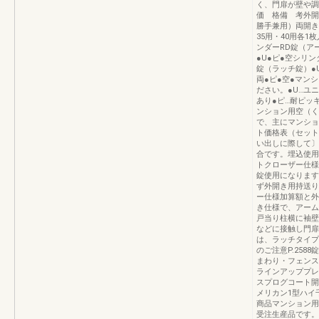
く、門扉が壁や調
価 格備 考外開
勝手兼用）両開き用
35用・40用各1枚
ンダーRD錠（ア
●U●ピ●空シリ
錠（ラッチ錠）●
両●ピ●空●マンシ
ださい。●U…ユ
あり●ピ…耐ピッ
ンション用空（く
で、主にマンショ
ト価格表（セット
い出しに際して〕
合です。埋込使用
トクローザー仕様
錠使用になります
ず外開き用持送り
ー仕様加算額と外
き仕様で、アーム
戸当り柱横に袖壁
などに接触し門扉
は、ラッチタイプ
のご注意P.2588
まわり・フェンス・
ラインアッププレ
スプログコート開
メリカン1型ハイ
商品マンション用
受注生産品です。