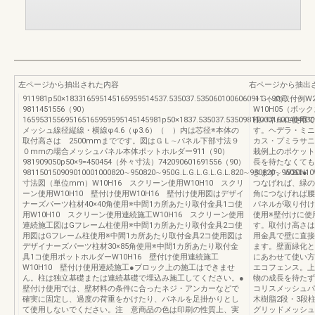
左ページから抽出された内容
右ページから抽出
911981p50×183316595145165959514537.535037.5350601006060911（90）
＋Gへの取付例W
9811451556（90）
W10H05（ボッ
165953155695165165959595145145981p50×1837.535037.53509811000160040403
根パネルに使用で
メッシュ線径縦線・横線φ4.6（φ3.6）（ ）内は芯径※本体の
す。ヘデラ・ミニ
取付高さは 2500mmまでです。図はＧＬ∼パネル下部寸法９
カス・プミラサニ
０mmの場合メッシュパネル本体ポットホルダー911（90）
栽例上のポケット
981909050p50×9=450454（外々寸法）742090601691556（90）
長を待たなくても
981150150909010001000820∼950820∼950G.L.G.L.G.L.G.L.820∼950820∼95060●
きます。W20H1
寸法図（単位mm）W10H16 スクリーン使用W10H10 スクリ
つなげれば、緑の
ーン使用W10H10 壁付け使用W10H16 壁付け使用図はデザイ
角につなげれば腰
ナーズパーツ柱材40×40角使用※中間1カ所あたり取付金具1コ使
パネルが取り付け
用W10H10 スクリーン使用連続施工W10H16 スクリーン使用
使用※壁付けに使
連続施工図はGフレーム柱使用※中間1カ所あたり取付金具2コ使
す。取付け高さは2
用図はGフレーム柱使用※中間1カ所あたり取付金具2コ使用図は
用金具で壁に直接
デザイナーズパーツ柱材30×85角使用※中間1カ所あたり取付金
ます。壁面緑化と
具1コ使用ポットホルダーW10H16 壁付け使用連続施工
にあわせて使い方
W10H10 壁付け使用連続施工●ブロック上の施工はできませ
エコフェンス。上
ん。柱は独立基礎または連続基礎で埋込み施工してください。●
物の成長を待たず
壁付け使用では、壁材料の条件に合ったネジ・アンカーなどで
コリスメッシュパ
確実に固定し、過度の荷重をかけたり、パネルを足掛かりとし
木樹脂2段・3段
て使用しないでください。注 意商品の色は印刷の性質上、実
グリッドメッシュ