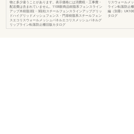
物と多少違うことがあります。表示価格には消費税・工事費・
リスウォールメッ
配送費は含まれていません。1108新商品樹脂系フェンスライン
ライン転落防止柵
アップ木樹脂2段・3段柱スチールフェンスラインアップグリッ
編（別冊）UK100
ドハイグリッドメッシュフェンス・門扉樹脂系スチールフェン
タログ
スエコリスウォールメッシュパネルエコリスメッシュパネルグ
リップライン転落防止柵旧版カタログ