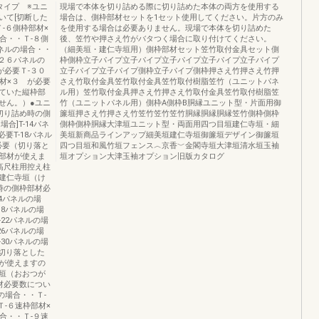
タイプ ※ユニ
現場で本体を切り詰める際に切り詰めた本体の両方を使用する
いて[切断した
場合は、側枠部材セットを1セット使用してください。片方のみ
-６側枠部材×
を使用する場合は必要ありません。現場で本体を切り詰めた
合・・Ｔ-８側
後、笠竹や押さえ竹がバタつく場合に取り付けてください。
パネルの場合・・
（細美垣・建仁寺垣用）側枠部材セット笠竹取付金具セット側
-２６パネルの
枠側枠立子パイプ立子パイプ立子パイプ立子パイプ立子パイプ
が必要Ｔ-３０
立子パイプ立子パイプ側枠立子パイプ側枠押さえ竹押さえ竹押
材×３ が必要
さえ竹取付金具笠竹取付金具笠竹取付樹脂笠竹（ユニットパネ
ていた縦枠部
ル用）笠竹取付金具押さえ竹押さえ竹取付金具笠竹取付樹脂笠
せん。）●ユニ
竹（ユニットパネル用）側枠A側枠B胴縁ユニット型・片面用御
切り詰め時の側
簾垣押さえ竹押さえ竹笠竹笠竹笠竹胴縁胴縁胴縁笠竹側枠側枠
合]T-14パネ
側枠側枠胴縁大津垣ユニット型・両面用四つ目垣建仁寺垣・細
必要T-18パネル
美垣新商品ラインアップ細美垣建仁寺垣御簾垣デザイン御簾垣
が必要（切り落と
四つ目垣和風竹垣フェンス︿京香﹀金閣寺垣大津垣清水垣玉袖
部材が使えま
垣オプション大津玉袖オプション旧版カタログ
高尺柱用控え柱
建仁寺垣（け
時の側枠部材必
4パネルの場
-18パネルの場
-22パネルの場
-26パネルの場
-30パネルの場
（切り落とした
が使えますの
垣（おおつが
材必要数につい
の場合・・Ｔ-
-６速枠部材×
合・・Ｔ-９速