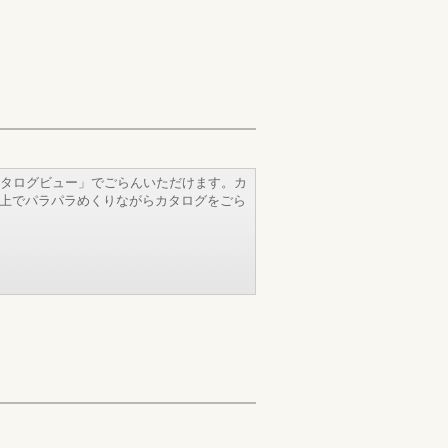
タログビュー」でごらんいただけます。カ
b上でパラパラめくりながらカタログをごら