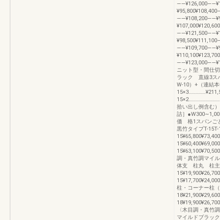
――¥126,000――¥
¥95,800¥108,40
――¥108,200――¥
¥107,000¥120,6
――¥121,500――¥
¥98,500¥111,10
――¥109,700――¥
¥110,100¥123,7
――¥123,000
ニット型・間仕切
ラック 直線3ス
W-10）+（連結本体
15×3……………¥211
15×2………………
拾い出し例含む）
詰］●W300∼1
価 格1スパンご
黒竹タイプT-15
15¥65,800¥73,
15¥60,400¥69,
15¥63,100¥70,
調・真竹調マイル
体支 柱丸 柱主
15¥19,900¥26,70
15¥17,700¥24,0
柱・コーナー柱（丸柱）T
18¥21,900¥29,60
18¥19,900¥2
〈木目調・真竹調
マイルドブラック