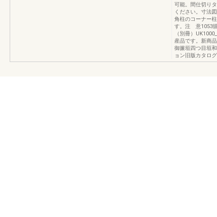
可能。間仕切りタ
ください。寸法図
角柱のコーナー柱
す。注 意105
（別冊）UK1000
産品です。新商品
御簾垣四つ目垣和
ョン旧版カタログ