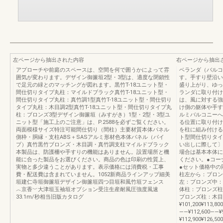
左ページから抽出された内容
右ページから抽出
アプローチや前庭のスペースは、空間を何で囲うかによって雰
ベランダ（バルコ
囲気が変わります。デザイン御簾垣2型・3型は、適度な閉鎖性
す。手すり壁沿い
で足元の緑とのマッチングが図れます。黒竹T-18ユニット型・
盛り上がり、ゆっ
間仕切りタイプ丸柱：マイルドブラック真竹T-18ユニット型・
ランダに取り付け
間仕切りタイプ丸柱：真竹調1型真竹T-18ユニット型・間仕切り
は、風に対する強
タイプ丸柱：木目調2型真竹T-18ユニット型・間仕切りタイプ丸
け側の躯体や手す
柱：ブロンズ3型デザイン御簾垣（みすがき）1型・2型・3型ユ
ルミバルコニーへ
ニット型「施工上のご注意」は、P.2588を必ずご覧ください。
る位置に取り付け
両面模様サイズ特注可能間仕切り（間柱）主要材質本体パネル
を柱に組み付ける
側枠・胴縁・支柱ABS＋SASアルミ形材色本体パネル（パイ
ト型間仕切りタイ
プ）真竹黒竹ブロンズ・木目調・真竹調支柱マイルドブラック
い出しに際して〕
本製品は、防護柵や手すりの機能はありません。設置場所と機
場合は基本本体に
能に合った製品をお選びください。商品の色は印刷の性質上、
ください。●コー
実物と多少違うことがあります。表示価格には消費税・工事
●セット価格中の
費・配送費は含まれていません。1052新商品ラインアップ細美
柱左から：ブロン
垣建仁寺垣御簾垣デザイン御簾垣四つ目垣和風竹垣フェンス
左：ブロンズ中：
︿京香﹀大津垣玉袖垣オプション受注生産耐風圧強度風速
体柱：ブロンズ柱
33.1m/秒相当旧版カタログ
ブロンズ柱：木目
¥101,200¥113,8
――¥112,600――¥
¥112,900¥126,5