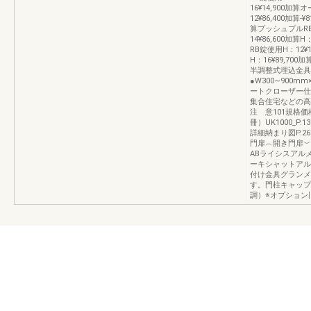
16¥14,900
12¥86,400加算-¥
算プッシュプルRB錠使
14¥86,600加
RB錠使用H：12¥10
H：16¥89,700
半調整式埋込金具使用
●W300∼900m
ートクローザー仕
集合住宅などの高
注 意101規格
冊）UK1000_P.
詳細納まり図P.
門扉︵開き門扉︶
ABライシスアル
ーキシャットアル
付け金具グランメ
す。門柱キャップ
調）※オプション