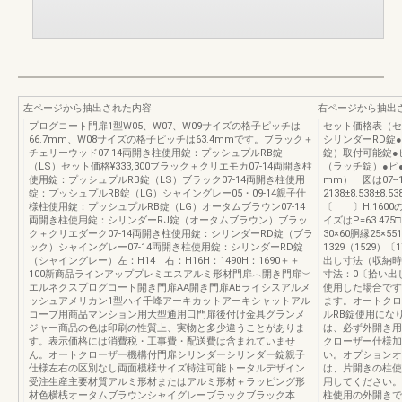
左ページから抽出された内容
右ページから抽出
プログコート門扉1型W05、W07、W09サイズの格子ピッチは
セット価格表（セ
66.7mm、W08サイズの格子ピッチは63.4mmです。ブラック＋
シリンダーRD錠
チェリーウッド07-14両開き柱使用錠：プッシュプルRB錠
錠）取付可能錠●
（LS）セット価格¥333,300ブラック＋クリエモカ07-14両開き柱
（ラッチ錠）●ピ
使用錠：プッシュプルRB錠（LS）ブラック07-14両開き柱使用
mm） 図は07--
錠：プッシュプルRB錠（LG）シャイングレー05・09-14親子仕
2138±8.538±8.
様柱使用錠：プッシュプルRB錠（LG）オータムブラウン07-14
〔 〕H:1600の場
両開き柱使用錠：シリンダーRJ錠（オータムブラウン）ブラッ
イズはP=63.475
ク＋クリエダーク07-14両開き柱使用錠：シリンダーRD錠（ブラ
30×60胴縁25×55
ック）シャイングレー07-14両開き柱使用錠：シリンダーRD錠
1329（1529
（シャイングレー）左：H14 右：H16H：1490H：1690＋＋
出し寸法（収納
100新商品ラインアッププレミエスアルミ形材門扉︵開き門扉︶
寸法：0〔拾い出
エルネクスプログコート開き門扉AA開き門扉ABライシスアルメ
使用した場合です
ッシュアメリカン1型ハイ千峰アーキカットアーキシャットアル
ます。オートクロ
コーブ用商品マンション用大型通用口門扉後付け金具グランメ
ルRB錠使用にな
ジャー商品の色は印刷の性質上、実物と多少違うことがありま
は、必ず外開き用
す。表示価格には消費税・工事費・配送費は含まれていませ
クローザー仕様加
ん。オートクローザー機構付門扉シリンダーシリンダー錠親子
い。オプションオ
仕様左右の区別なし両面模様サイズ特注可能トータルデザイン
は、片開きの柱使
受注生産主要材質アルミ形材またはアルミ形材＋ラッピング形
用してください。
材色横桟オータムブラウンシャイグレーブラックブラック本
柱使用の外開きで