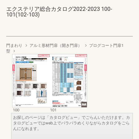
エクステリア総合カタログ2022-2023 100-
101(102-103)
門まわり
アルミ形材門扉（開き門扉）
プログコート門扉1
型
100
101
お探しのページは「カタログビュー」でごらんいただけます。カ
タログビューではweb上でパラパラめくりながらカタログをごら
んになれます。