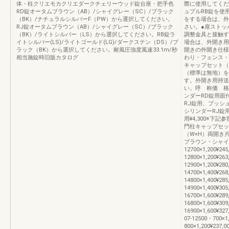
体・柱クリエモカクリエダークチェリーウッド錠台座・把手色
際に使用してくだ
RD錠オータムブラウン（AB）/シャイグレー（SC）/ブラック
ュプルRB錠を使
（BK）/ナチュラルシルバーF（PW）から選択してください。
をする場合は、外
RJ錠オータムブラウン（AB）/シャイグレー（SC）/ブラック
さい。●扉ストッ
（BK）/ライトシルバー（LS）から選択してください。RB錠ラ
調整金具と接触す
イトシルバー(LS)/ライトゴールド(LG)/ダークステン（DS）/ブ
場合は、外開き用
ラック（BK）から選択してください。耐風圧強度風速33.1m/秒
開きの外開き仕様
相当施錠時旧版カタログ
わり・フェンス・
キャップセット（
（標準は無地）を
す。外開き用持送
い。呼 称価 格
ンダーRD錠用面付
RJ錠用、プッシュ
シリンダーRJ錠
用¥4,300※下記参
門柱キャップセット
（W×H）両開き
ブラウン・シャイ
12700×1,200¥245
12800×1,200¥263
12900×1,200¥280
14700×1,400¥268
14800×1,400¥285
14900×1,400¥305
16700×1,600¥289
16800×1,600¥309
16900×1,600¥32
07-12500・700×1,
800×1,200¥237,0