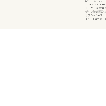
549・703・758・
1524・1580・16
オーダー特注10
ザイン御簾垣四つ
オプション●間仕
ます。●真竹調柱