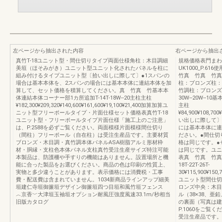
左ページから抽出された内容
右ページから抽出
真竹T-18ユニット型・間仕切りタイプ両面仕様角柱：木目調細
規格価格表門まわ
美垣（ほそみがき）ユニット型ユニット化されたパネルを柱に
UK1000_P.6
組み付けるタイプユニット型〔拾い出しに際して〕●1スパンの
竹真 竹真 竹真
場合は基本本体を、2スパンの場合には基本本体に連結本体を加
柱：ブロンズ柱：
算して、セット価格を積算してください。真 竹真 竹基本本
竹調柱：ブロンズ柱：木
体連結本体コーナー部1カ所追加T-14T-18W--20主柱主柱
30W--20W-
¥182,300¥209,320¥140,600¥161,600¥19,100¥21,400加算加算ユ
主柱
ニット型フリーポールタイプ・片面仕様セット価格表真竹T-18
¥84,900¥108,700
ユニット型・フリーポールタイプ片面仕様「施工上のご注意」
い出しに際して〕
は、P.2588を必ずご覧ください。両面模様片面模様間仕切り
には基本本体に連
（間柱）フリーポール（自在柱）は受注生産品です。主要材質
ださい。●間仕切
ブロンズ・木目調・真竹調本体パネルASA樹脂アルミ形材枠
格は同じです。●
材・胴縁・支柱色本体パネル支柱真竹受注生産サイズ特注可能
は同じです。ユニ
本製品は、防護柵や手すりの機能はありません。設置場所と機
表真 竹真 竹真 竹
能に合った製品をお選びください。商品の色は印刷の性質上、
18T-22T-26T-
実物と多少違うことがあります。表示価格には消費税・工事
30¥115,900¥150,7
費・配送費は含まれていません。1034新商品ラインアップ細美
ユニット型間仕切
垣建仁寺垣御簾垣デザイン御簾垣四つ目垣和風竹垣フェンス
ロンズ中央：木目
︿京香﹀大津垣玉袖垣オプション耐風圧強度風速33.1m/秒相当
ル（38×38、
旧版カタログ
の裏面（写真は建
P.1060をご覧
受注生産品です。